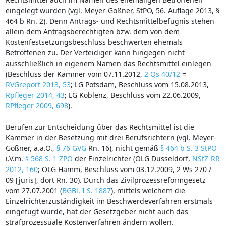
eingelegt wurden (vgl. Meyer-Goßner, StPO, 56. Auflage 2013, §
464 b Rn. 2). Denn Antrags- und Rechtsmittelbefugnis stehen
allein dem Antragsberechtigten bzw. dem von dem
Kostenfestsetzungsbeschluss beschwerten ehemals
Betroffenen zu. Der Verteidiger kann hingegen nicht
ausschließlich in eigenem Namen das Rechtsmittel einlegen
(Beschluss der Kammer vom 07.11.2012,
2 Qs 40/12
=
RVGreport 2013, 53
; LG Potsdam, Beschluss vom 15.08.2013,
Rpfleger 2014, 43
; LG Koblenz, Beschluss vom 22.06.2009,
RPfleger 2009, 698
).
Berufen zur Entscheidung über das Rechtsmittel ist die
Kammer in der Besetzung mit drei Berufsrichtern (vgl. Meyer-
Goßner, a.a.O.,
§ 76 GVG
Rn. 16), nicht gemäß
§ 464 b S. 3 StPO
i.V.m.
§ 568 S. 1 ZPO
der Einzelrichter (OLG Düsseldorf,
NStZ-RR
2012, 160
; OLG Hamm, Beschluss vom 03.12.2009, 2 Ws 270 /
09 [juris], dort Rn. 30). Durch das Zivilprozessreformgesetz
vom 27.07.2001 (
BGBl. I S. 1887
), mittels welchem die
Einzelrichterzuständigkeit im Beschwerdeverfahren erstmals
eingefügt wurde, hat der Gesetzgeber nicht auch das
strafprozessuale Kostenverfahren ändern wollen.