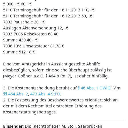
5.000,--€ 60,--€
5110 Terminsgebühr für den 18.11.2013 110,--€
5110 Terminsgebühr für den 16.12.2013 60,--€
7002 Pauschale 20,--€
Auslagen Aktenversendung 12,--€
7003-7006 Reisekosten 68,40
Summe 430,40,--€
7008 19% Umsatzsteuer 81,78 €
Summe 512,18 €
Eine vom Amtsgericht in Aussicht gestellte Abhilfe
diesbezüglich, sofern eine solche überhaupt zulässig ist
(Meyer-Goßner, a.a.O. § 464 b Rn. 7), ist daher hinfällig.
3. Die Kostenentscheidung beruht auf
§ 46 Abs. 1 OWiG
i.V.m.
§§ 464 Abs. 2
,
473 Abs. 4 StPO
.
2. Die Festsetzung des Beschwerdewertes orientiert sich an
der mit dem Rechtsmittel erstrebten Erhöhung des
Kostenerstattungsbetrages.
Einsender:
Dipl.Rechtspfleger M. Stoll, Saarbrücken