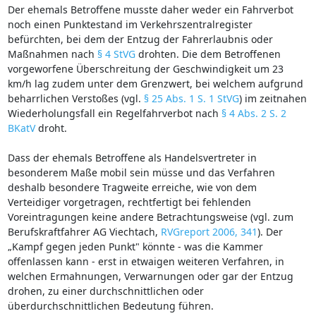
Der ehemals Betroffene musste daher weder ein Fahrverbot
noch einen Punktestand im Verkehrszentralregister
befürchten, bei dem der Entzug der Fahrerlaubnis oder
Maßnahmen nach
§ 4 StVG
drohten. Die dem Betroffenen
vorgeworfene Überschreitung der Geschwindigkeit um 23
km/h lag zudem unter dem Grenzwert, bei welchem aufgrund
beharrlichen Verstoßes (vgl.
§ 25 Abs. 1 S. 1 StVG
) im zeitnahen
Wiederholungsfall ein Regelfahrverbot nach
§ 4 Abs. 2 S. 2
BKatV
droht.
Dass der ehemals Betroffene als Handelsvertreter in
besonderem Maße mobil sein müsse und das Verfahren
deshalb besondere Tragweite erreiche, wie von dem
Verteidiger vorgetragen, rechtfertigt bei fehlenden
Voreintragungen keine andere Betrachtungsweise (vgl. zum
Berufskraftfahrer AG Viechtach,
RVGreport 2006, 341
). Der
„Kampf gegen jeden Punkt" könnte - was die Kammer
offenlassen kann - erst in etwaigen weiteren Verfahren, in
welchen Ermahnungen, Verwarnungen oder gar der Entzug
drohen, zu einer durchschnittlichen oder
überdurchschnittlichen Bedeutung führen.