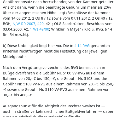
Gebührenansatz nach herrschender, von der Kammer geteilter
Ansicht dann, wenn die beantragte Gebühr um mehr als 20%
über der angemessenen Höhe liegt (Beschlüsse der Kammer
vom 14.03.2012, 2 Qs 8 / 12 sowie vom 07.11.2012, 2 Qs 40 / 12;
BGH,
NJW-RR 2007, 420
, 421; OLG Saarbrücken, Beschluss vom
03.04.2000, Az.
1 Ws 49/00
; Winkler in Mayer / Kroiß, RVG, § 14
Rn. 54 m.w.N.).
b) Diese Unbilligkeit liegt hier vor. Die in
§ 14 RVG
genannten
Kriterien rechtfertigen nicht die Festsetzung der jeweiligen
Mittelgebühr.
Nach dem Vergütungsverzeichnis des RVG bemisst sich in
Bußgeldverfahren die Gebühr Nr. 5100 VV-RVG aus einem
Rahmen von 20,--€ bis 150,--€, die Gebühr Nr. 5103 und die
Gebühr Nr. 5109 VV-RVG aus einem Rahmen von 20,--€ bis 250,-
-€ sowie die Gebühr Nr. 5110 VV-RVG aus einem Rahmen von
30,--€ bis 400,--€.
Ausgangspunkt für die Tätigkeit des Rechtsanwaltes ist —
auch in straßenverkehrsrechlichen Bußgeldverfahren — dabei
zwar grundsätzlich die Mittelgebühr für die