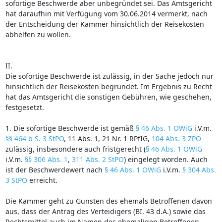
sofortige Beschwerde aber unbegründet sei. Das Amtsgericht
hat daraufhin mit Verfügung vom 30.06.2014 vermerkt, nach
der Entscheidung der Kammer hinsichtlich der Reisekosten
abhelfen zu wollen.
II.
Die sofortige Beschwerde ist zulässig, in der Sache jedoch nur
hinsichtlich der Reisekosten begründet. Im Ergebnis zu Recht
hat das Amtsgericht die sonstigen Gebühren, wie geschehen,
festgesetzt.
1. Die sofortige Beschwerde ist gemäß
§ 46 Abs. 1 OWiG
i.V.m.
§§ 464 b S. 3 StPO
, 11 Abs. 1, 21 Nr. 1 RPfIG,
104 Abs. 3 ZPO
zulässig, insbesondere auch fristgerecht (
§ 46 Abs. 1 OWiG
i.V.m.
§§ 306 Abs. 1
,
311 Abs. 2 StPO
) eingelegt worden. Auch
ist der Beschwerdewert nach
§ 46 Abs. 1 OWiG
i.V.m.
§ 304 Abs.
3 StPO
erreicht.
Die Kammer geht zu Gunsten des ehemals Betroffenen davon
aus, dass der Antrag des Verteidigers (BI. 43 d.A.) sowie das
Rechtsmittel auch im Namen des ehemaligen Betroffenen