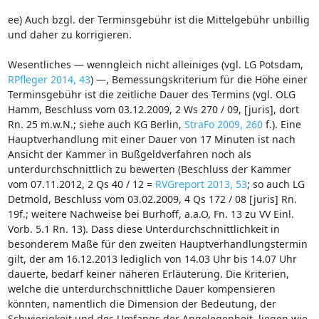
ee) Auch bzgl. der Terminsgebühr ist die Mittelgebühr unbillig
und daher zu korrigieren.
Wesentliches — wenngleich nicht alleiniges (vgl. LG Potsdam,
RPfleger 2014, 43
) —, Bemessungskriterium für die Höhe einer
Terminsgebühr ist die zeitliche Dauer des Termins (vgl. OLG
Hamm, Beschluss vom 03.12.2009, 2 Ws 270 / 09, [juris], dort
Rn. 25 m.w.N.; siehe auch KG Berlin,
StraFo 2009, 260
f.). Eine
Hauptverhandlung mit einer Dauer von 17 Minuten ist nach
Ansicht der Kammer in Bußgeldverfahren noch als
unterdurchschnittlich zu bewerten (Beschluss der Kammer
vom 07.11.2012, 2 Qs 40 / 12 =
RVGreport 2013, 53
; so auch LG
Detmold, Beschluss vom 03.02.2009, 4 Qs 172 / 08 [juris] Rn.
19f.; weitere Nachweise bei Burhoff, a.a.O, Fn. 13 zu VV Einl.
Vorb. 5.1 Rn. 13). Dass diese Unterdurchschnittlichkeit in
besonderem Maße für den zweiten Hauptverhandlungstermin
gilt, der am 16.12.2013 lediglich von 14.03 Uhr bis 14.07 Uhr
dauerte, bedarf keiner näheren Erläuterung. Die Kriterien,
welche die unterdurchschnittliche Dauer kompensieren
könnten, namentlich die Dimension der Bedeutung, der
Schwierigkeit und des Umfangs der Angelegenheit, liegen wie