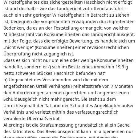
Wirkstoffgehaltes des sichergestellten Haschisch nicht erfolgt
ist und deshalb - wie das Landgericht zutreffend ausführt -
auch ein sehr geringer Wirkstoffgehalt in Betracht zu ziehen
ist, begegnen die vorgenannten Erwägungen durchgreifenden
Bedenken, da es an der Feststellung ermangelt, von welcher
Mindestanzahl von Konsumeinheiten das Landgericht ausgeht,
mit der Folge, dass die erfolgte Bewertung, es handele sich um
„nicht wenige“ (Konsumeinheiten) einer revisionsrechtlichen
Überprüfung nicht zugänglich ist.
„dass es sich nicht nur um eine oder wenige Konsumeinheiten
handelte, sondern er () sich im Besitz eines immerhin 19,3 g
netto schweren Stückes Haschisch befunden hat“
b) Ungeachtet des Vorstehenden wird die mit dem
angefochtenen Urteil verhängte Freiheitsstrafe von 7 Monaten
den Anforderungen an einen gerechten und angemessenen
Schuldausgleich nicht mehr gerecht. Sie steht zu dem
Unrechtsgehalt der Tat und der Schuld des Angeklagten außer
Verhältnis und verletzt mithin das verfassungsrechtlich
verankerte Übermaßverbot.
Allerdings ist die Strafzumessung grundsätzlich allein Sache
des Tatrichters. Das Revisionsgericht kann im allgemeinen nur
dann eingreifen, wenn die Erwägungen, mit denen der