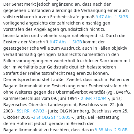
Der Senat merkt jedoch ergänzend an, dass nach den
gegebenen Umständen allerdings die Verhängung einer auch
vollstreckbaren kurzen Freiheitsstrafe gemäß
§ 47 Abs. 1 StGB
vorliegend angesichts der zahlreichen einschlägigen
Vorstrafen des Angeklagten grundsätzlich nicht zu
beanstanden und vielmehr sogar naheliegend ist. Durch die
Existenz der Vorschrift
§ 47 Abs. 1 StGB
kommt der
gesetzgeberische Wille zum Ausdruck, auch in Fällen objektiv
verhältnismäßig geringen Tatunrechts namentlich in den
Fällen vorangegangener wiederholt fruchtloser Sanktionen mit
der im Verhältnis zur Geldstrafe deutlich belastenderen
Strafart der Freiheitsstrafrecht reagieren zu können.
Dementsprechend steht außer Zweifel, dass auch in Fällen der
Bagatellkriminalität die Festsetzung einer Freiheitsstrafe nicht
ohne Weiteres gegen das Übermaßverbot verstößt (vgl. BVerfG,
Kammerbeschluss vom 09. Juni 1994 -
2 BvR 710/94
-, juris;
Bayerisches Oberstes Landesgericht, Beschluss vom 22. Juli
2003 -
5St RR 167/03
- juris; OLG Nürnberg, Beschluss vom 25.
Oktober 2005 -
2 St OLG Ss 150/05
-, juris). Bei Festsetzung
deren Höhe ist jedoch gerade im Bereich der
Bagatellkriminalität zu beachten, dass das in
§ 38 Abs. 2 StGB