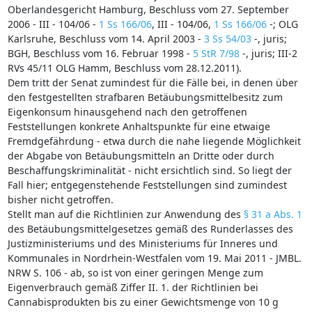
Oberlandesgericht Hamburg, Beschluss vom 27. September
2006 - III - 104/06 -
1 Ss 166/06
, III - 104/06,
1 Ss 166/06
-; OLG
Karlsruhe, Beschluss vom 14. April 2003 -
3 Ss 54/03
-, juris;
BGH, Beschluss vom 16. Februar 1998 -
5 StR 7/98
-, juris; III-2
RVs 45/11 OLG Hamm, Beschluss vom 28.12.2011).
Dem tritt der Senat zumindest für die Fälle bei, in denen über
den festgestellten strafbaren Betäubungsmittelbesitz zum
Eigenkonsum hinausgehend nach den getroffenen
Feststellungen konkrete Anhaltspunkte für eine etwaige
Fremdgefährdung - etwa durch die nahe liegende Möglichkeit
der Abgabe von Betäubungsmitteln an Dritte oder durch
Beschaffungskriminalität - nicht ersichtlich sind. So liegt der
Fall hier; entgegenstehende Feststellungen sind zumindest
bisher nicht getroffen.
Stellt man auf die Richtlinien zur Anwendung des
§ 31 a Abs. 1
des Betäubungsmittelgesetzes gemäß des Runderlasses des
Justizministeriums und des Ministeriums für Inneres und
Kommunales in Nordrhein-Westfalen vom 19. Mai 2011 - JMBL.
NRW S. 106 - ab, so ist von einer geringen Menge zum
Eigenverbrauch gemäß Ziffer II. 1. der Richtlinien bei
Cannabisprodukten bis zu einer Gewichtsmenge von 10 g