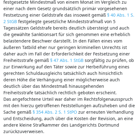
festgesetzte Mindestmaß von einem Monat im Vergleich zu
einer nach dem Gesetz grundsätzlich primär vorgesehenen
Festsetzung einer Geldstrafe das insoweit gemäß
§ 40 Abs. 1 S.
2 StGB
festgelegte gesetzliche Mindeststrafmaß von 5
Tagessätzen Geldstrafe bereits deutlich übersteigt und auch
die gewählte Sanktionsart für sich genommen eine erheblich
belastendere Beschwer darstellt. In den Fällen eines vom
äußeren Tatbild eher nur geringen kriminellen Unrechts ist
daher auch im Fall der Erforderlichkeit der Festsetzung einer
Freiheitsstrafe gemäß
§ 47 Abs. 1 StGB
sorgfältig zu prüfen, ob
zur Einwirkung auf den Täter sowie zur Herbeiführung eines
gerechten Schuldausgleichs tatsächlich auch hinsichtlich
deren Höhe die Verhängung einer möglicherweise auch
deutlich über das Mindestmaß hinausgehenden
Freiheitsstrafe tatsächlich rechtlich geboten erscheint.
Das angefochtene Urteil war daher im Rechtsfolgenausspruch
mit den hierzu getroffenen Feststellungen aufzuheben und die
Sache gemäß
§ 354 Abs. 2 S. 1 StPO
zur erneuten Verhandlung
und Entscheidung, auch über die Kosten der Revision, an eine
andere kleine Strafkammer des Landgerichts Dortmund
zurückzuverweisen.