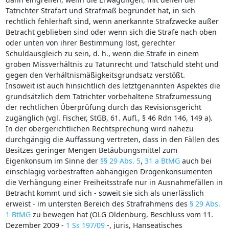
Tatrichter Strafart und Strafmaß begründet hat, in sich
rechtlich fehlerhaft sind, wenn anerkannte Strafzwecke außer
Betracht geblieben sind oder wenn sich die Strafe nach oben
oder unten von ihrer Bestimmung löst, gerechter
Schuldausgleich zu sein, d. h., wenn die Strafe in einem
groben Missverhältnis zu Tatunrecht und Tatschuld steht und
gegen den Verhältnismäßigkeitsgrundsatz verstößt.
Insoweit ist auch hinsichtlich des letztgenannten Aspektes die
grundsätzlich dem Tatrichter vorbehaltene Strafzumessung
der rechtlichen Überprüfung durch das Revisionsgericht
zugänglich (vgl. Fischer, StGB, 61. Aufl., § 46 Rdn 146, 149 a).
In der obergerichtlichen Rechtsprechung wird nahezu
durchgängig die Auffassung vertreten, dass in den Fällen des
Besitzes geringer Mengen Betäubungsmittel zum
Eigenkonsum im Sinne der
§§ 29 Abs. 5
,
31 a BtMG
auch bei
einschlägig vorbestraften abhängigen Drogenkonsumenten
die Verhängung einer Freiheitsstrafe nur in Ausnahmefällen in
Betracht kommt und sich - soweit sie sich als unerlässlich
erweist - im untersten Bereich des Strafrahmens des
§ 29 Abs.
1 BtMG
zu bewegen hat (OLG Oldenburg, Beschluss vom 11.
Dezember 2009 -
1 Ss 197/09
-, juris, Hanseatisches