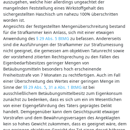
auszugehen, welche hier allerdings ungeachtet der
mangelnden Feststellung eines Wirkstoffgehalt des
sichergestellten Haschisch um nahezu 100% überschritten
worden ist.
Angesichts der festgestellten Mengenüberschreitung bestand
für die Strafkammer kein Anlass, sich mit einer etwaigen
Anwendung des
§ 29 Abs. 5 BtMG
zu befassen. Andererseits
sind die Ausführungen der Strafkammer zur Strafzumessung
nicht geeignet, die gemessen am objektiven Tatunrecht sowie
der vorstehend zitierten Rechtsprechung zu den Fällen des
Eigenbedarfsbesitzes geringer Mengen von
Betäubungsmitteln besonders hoch erscheinende
Freiheitsstrafe von 7 Monaten zu rechtfertigen. Auch im Fall
einer Überschreitung des Wertes einer geringen Menge im
Sinne der
§§ 29 Abs. 5
,
31 a Abs. 1 BtMG
ist bei
ausschließlichem Betäubungsmittelbesitz zum Eigenkonsum
zunächst zu bedenken, dass es sich um ein im Wesentlichen
von einer Eigengefährdung des Täters geprägtes Delikt
handelt. Demgegenüber kann dem Gesichtspunkt etwaiger
Vorstrafen und dem Bewährungsversagen des Angeklagten
kein so hohes Gewicht zukommen, dass es geeignet wäre, dem
nur geringen objektiven Gewicht der Tat einen derart höheren