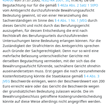
434/00
vom 31.07.2000,
NStZ-RR 2001, 30
, m.w.N). Da die
Begutachtung nur für die gemäß
§ 462a Abs. 2 Satz 1 StPO
vom Amtsgericht durchzuführende Bewährungsaufsicht
Bedeutung gewinnt, ist von einer Heranziehung des
Sachverständigen im Sinne des
§ 4 Abs. 1 Nr. 1 JVEG
durch
dieses Gericht und nicht durch das Berufungsgericht
auszugehen, für dessen Entscheidung die erst nach
Rechtskraft des Berufungsurteils durchzuführenden
Untersuchungen keine Bedeutung erlangen können. Für die
Zuständigkeit der Strafrichterin des Amtsgerichts sprechen
auch Gründe der Sachgerechtigkeit. Denn nur so wird eine
mehrfache Befassung unterschiedlicher Gerichte mit
derselben Begutachtung vermieden, mit der sich das die
Bewährungsaufsicht führende, sachnähere Gericht ohnehin
auseinandersetzen muss. Erst gegen die noch vorzunehmende
Kostenfestsetzung könnte die Staatskasse gemäß
§ 4 Abs. 3
JVEG
Beschwerde einlegen, wenn der Beschwerdewert von 200
Euro erreicht wäre oder das Gericht die Beschwerde wegen
der grundsätzlichen Bedeutung zulassen würde. Die im
Bewährungsbeschluss getroffene Kostengrundentscheidung
könnte auf diese Weise allerdings nicht angegriffen werden.