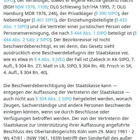
StPO
), der Verteidiger, soweit er eigene Rechte geltend macht
(BGH
NJW 1976, 1106
; OLG Schleswig Sch1HA 1995, 7; OLG
Hamburg MDR 1976, 246), der Privatkläger (
§ 390 StPO
), der
Nebenkläger (
§ 401 StPO
), der Einziehungsbeteiligte (
§ 433
Abs. 1 StPO
) und die Vertreter einer juristischen Person oder
Personenvereinigung, die nach
§ 444 Abs. 1 StPO
beteiligt ist (
§
444 Abs. 2 Satz 2 StPO
). Der Bezirksrevisor ist nicht
beschwerdeberechtigt, es sei denn, das Gesetz sieht
ausdrücklich eine Beschwerdebefugnis der Staatskasse vor,
wie es etwa in
§ 4 Abs. 3 JVEG
der Fall ist (Zabeck in KK-StPO, 7.
Aufl., § 304 Rn. 27; Matt in LR, StPO, § 304 Rn. 49; Frisch in SK,
4. Aufl., § 304 Rn. 40).
Die Beschwerdeberechtigung der Staatskasse kann —
entgegen der Auffassung der Vertreterin der Staatskasse —
auch nicht aus
§ 304 Abs. 2 StPO
hergeleitet werden, wonach
Zeugen, Sachverständige und andere Personen Beschwerde
einlegen können, wenn sie durch Beschlüsse oder
Verfügungen betroffen werden. Der von der Vertreterin der
Staatskasse zur Unterstützung ihrer Auffassung angeführte
Beschluss des Oberlandesgerichts Köln vom 29. März 1961 - 2
Ws 47/61 - (NJW 1961, 1639) betrifft den Sonderfall des außer