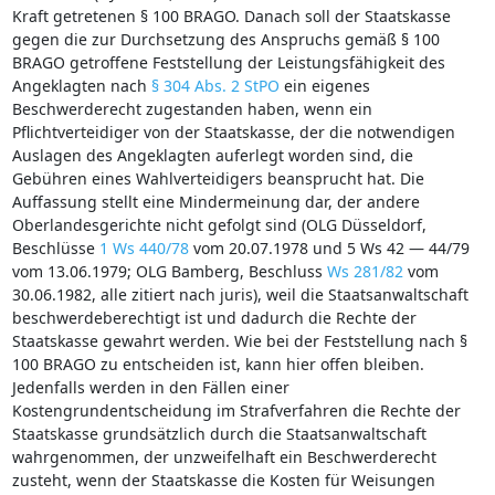
Kraft getretenen § 100 BRAGO. Danach soll der Staatskasse
gegen die zur Durchsetzung des Anspruchs gemäß § 100
BRAGO getroffene Feststellung der Leistungsfähigkeit des
Angeklagten nach
§ 304 Abs. 2 StPO
ein eigenes
Beschwerderecht zugestanden haben, wenn ein
Pflichtverteidiger von der Staatskasse, der die notwendigen
Auslagen des Angeklagten auferlegt worden sind, die
Gebühren eines Wahlverteidigers beansprucht hat. Die
Auffassung stellt eine Mindermeinung dar, der andere
Oberlandesgerichte nicht gefolgt sind (OLG Düsseldorf,
Beschlüsse
1 Ws 440/78
vom 20.07.1978 und 5 Ws 42 — 44/79
vom 13.06.1979; OLG Bamberg, Beschluss
Ws 281/82
vom
30.06.1982, alle zitiert nach juris), weil die Staatsanwaltschaft
beschwerdeberechtigt ist und dadurch die Rechte der
Staatskasse gewahrt werden. Wie bei der Feststellung nach §
100 BRAGO zu entscheiden ist, kann hier offen bleiben.
Jedenfalls werden in den Fällen einer
Kostengrundentscheidung im Strafverfahren die Rechte der
Staatskasse grundsätzlich durch die Staatsanwaltschaft
wahrgenommen, der unzweifelhaft ein Beschwerderecht
zusteht, wenn der Staatskasse die Kosten für Weisungen