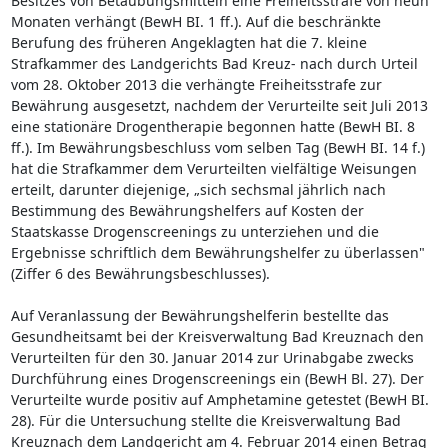
Besitzes von Betäubungsmitteln eine Freiheitsstrafe von neun
Monaten verhängt (BewH BI. 1 ff.). Auf die beschränkte
Berufung des früheren Angeklagten hat die 7. kleine
Strafkammer des Landgerichts Bad Kreuz- nach durch Urteil
vom 28. Oktober 2013 die verhängte Freiheitsstrafe zur
Bewährung ausgesetzt, nachdem der Verurteilte seit Juli 2013
eine stationäre Drogentherapie begonnen hatte (BewH BI. 8
ff.). Im Bewährungsbeschluss vom selben Tag (BewH BI. 14 f.)
hat die Strafkammer dem Verurteilten vielfältige Weisungen
erteilt, darunter diejenige, „sich sechsmal jährlich nach
Bestimmung des Bewährungshelfers auf Kosten der
Staatskasse Drogenscreenings zu unterziehen und die
Ergebnisse schriftlich dem Bewährungshelfer zu überlassen"
(Ziffer 6 des Bewährungsbeschlusses).
Auf Veranlassung der Bewährungshelferin bestellte das
Gesundheitsamt bei der Kreisverwaltung Bad Kreuznach den
Verurteilten für den 30. Januar 2014 zur Urinabgabe zwecks
Durchführung eines Drogenscreenings ein (BewH Bl. 27). Der
Verurteilte wurde positiv auf Amphetamine getestet (BewH BI.
28). Für die Untersuchung stellte die Kreisverwaltung Bad
Kreuznach dem Landgericht am 4. Februar 2014 einen Betrag