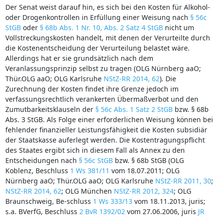
Der Senat weist darauf hin, es sich bei den Kosten für Alkohol-
oder Drogenkontrollen in Erfüllung einer Weisung nach
§ 56c
StGB
oder
§ 68b Abs. 1 Nr. 10, Abs. 2 Satz 4 StGB
nicht um
Vollstreckungskosten handelt, mit denen der Verurteilte durch
die Kostenentscheidung der Verurteilung belastet wäre.
Allerdings hat er sie grundsätzlich nach dem
Veranlassungsprinzip selbst zu tragen (OLG Nürnberg aaO;
Thür.OLG aaO; OLG Karlsruhe
NStZ-RR 2014, 62
). Die
Zurechnung der Kosten findet ihre Grenze jedoch im
verfassungsrechtlich verankerten Übermaßverbot und den
Zumutbarkeitsklauseln der
§ 56c Abs. 1 Satz 2 StGB
bzw. § 68b
Abs. 3 StGB. Als Folge einer erforderlichen Weisung können bei
fehlender finanzieller Leistungsfähigkeit die Kosten subsidiär
der Staatskasse auferlegt werden. Die Kostentragungspflicht
des Staates ergibt sich in diesem Fall als Annex zu den
Entscheidungen nach
§ 56c StGB
bzw. § 68b StGB (OLG
Koblenz, Beschluss
1 Ws 381/11
vom 18.07.2011; OLG
Nürnberg aaO; Thür.OLG aaO; OLG Karlsruhe
NStZ-RR 2011, 30
;
NStZ-RR 2014, 62
; OLG München
NStZ-RR 2012, 324
; OLG
Braunschweig, Be-schluss
1 Ws 333/13
vom 18.11.2013, juris;
s.a. BVerfG, Beschluss
2 BvR 1392/02
vom 27.06.2006, juris
JR