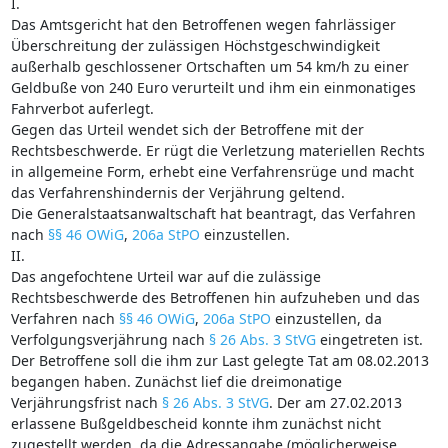
I.
Das Amtsgericht hat den Betroffenen wegen fahrlässiger
Überschreitung der zulässigen Höchstgeschwindigkeit
außerhalb geschlossener Ortschaften um 54 km/h zu einer
Geldbuße von 240 Euro verurteilt und ihm ein einmonatiges
Fahrverbot auferlegt.
Gegen das Urteil wendet sich der Betroffene mit der
Rechtsbeschwerde. Er rügt die Verletzung materiellen Rechts
in allgemeine Form, erhebt eine Verfahrensrüge und macht
das Verfahrenshindernis der Verjährung geltend.
Die Generalstaatsanwaltschaft hat beantragt, das Verfahren
nach
§§ 46 OWiG
,
206a StPO
einzustellen.
II.
Das angefochtene Urteil war auf die zulässige
Rechtsbeschwerde des Betroffenen hin aufzuheben und das
Verfahren nach
§§ 46 OWiG
,
206a StPO
einzustellen, da
Verfolgungsverjährung nach
§ 26 Abs. 3 StVG
eingetreten ist.
Der Betroffene soll die ihm zur Last gelegte Tat am 08.02.2013
begangen haben. Zunächst lief die dreimonatige
Verjährungsfrist nach
§ 26 Abs. 3 StVG
. Der am 27.02.2013
erlassene Bußgeldbescheid konnte ihm zunächst nicht
zugestellt werden, da die Adressangabe (möglicherweise