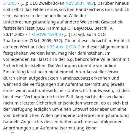
312/05
- [...]; OLG Zweibrücken
NZV 2001, 483
). Darüber hinaus
soll selbst das Fehlen eines solchen Handzeichens unschädlich
sein, wenn sich der behördliche Wille der
Unterbrechungshandlung auf andere Weise mit Gewissheit
feststellen lässt (OLG Hamm a.a.O.; BayObLG, Beschl. v.
20.11.2003 -
1 ObOWi 459/03
-[...] LS; vgl. auch OLG
Saarbrücken ZfSch 2009, 532). Ob an dieser Ansicht im Hinblick
auf den Wortlaut des
§ 33 Abs. 2 OWiG
in dieser Allgemeinheit
festgehalten werden kann, mag hier dahinstehen. Im
vorliegenden Fall lässt sich der o.g. behördliche Wille nicht mit
Sicherheit feststellen. Die Verfügung über die vorläufige
Einstellung lässt noch nicht einmal ihren Aussteller (etwa
durch einen aufgedruckten Namenszusatz) erkennen und
während die Verfügungen zur Aufenthaltsermittlung jeweils
eine - wenn auch unleserliche - Unterschrift aufweisen, ist dies
bei dieser Verfügung nicht der Fall. Angesichts dessen kann
nicht mit letzter Sicherheit entschieden werden, ob es sich bei
der Verfügung lediglich um einen Entwurf oder aber um eine
vom behördlichen Willen getragene Unterbrechungshandlung
handelt. Angesichts dessen hatten auch die nachfolgenden
Anordnungen zur Aufenthaltsermittlung keine