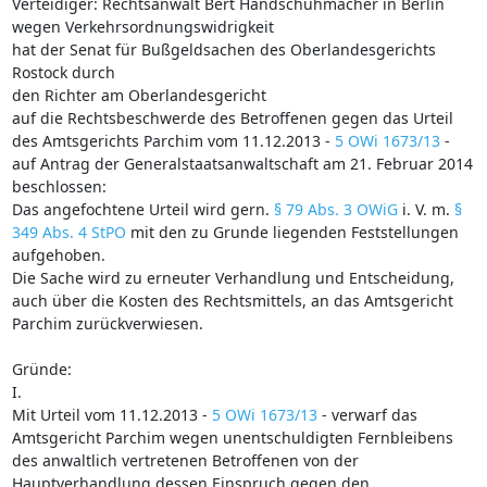
Verteidiger: Rechtsanwalt Bert Handschuhmacher in Berlin
wegen Verkehrsordnungswidrigkeit
hat der Senat für Bußgeldsachen des Oberlandesgerichts
Rostock durch
den Richter am Oberlandesgericht
auf die Rechtsbeschwerde des Betroffenen gegen das Urteil
des Amtsgerichts Parchim vom 11.12.2013 -
5 OWi 1673/13
-
auf Antrag der Generalstaatsanwaltschaft am 21. Februar 2014
beschlossen:
Das angefochtene Urteil wird gern.
§ 79 Abs. 3 OWiG
i. V. m.
§
349 Abs. 4 StPO
mit den zu Grunde liegenden Feststellungen
aufgehoben.
Die Sache wird zu erneuter Verhandlung und Entscheidung,
auch über die Kosten des Rechtsmittels, an das Amtsgericht
Parchim zurückverwiesen.
Gründe:
I.
Mit Urteil vom 11.12.2013 -
5 OWi 1673/13
- verwarf das
Amtsgericht Parchim wegen unentschuldigten Fernbleibens
des anwaltlich vertretenen Betroffenen von der
Hauptverhandlung dessen Einspruch gegen den