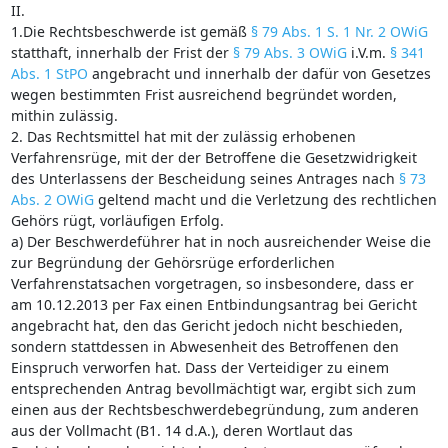
II.
1.Die Rechtsbeschwerde ist gemäß
§ 79 Abs. 1 S. 1 Nr. 2 OWiG
statthaft, innerhalb der Frist der
§ 79 Abs. 3 OWiG
i.V.m.
§ 341
Abs. 1 StPO
angebracht und innerhalb der dafür von Gesetzes
wegen bestimmten Frist ausreichend begründet worden,
mithin zulässig.
2. Das Rechtsmittel hat mit der zulässig erhobenen
Verfahrensrüge, mit der der Betroffene die Gesetzwidrigkeit
des Unterlassens der Bescheidung seines Antrages nach
§ 73
Abs. 2 OWiG
geltend macht und die Verletzung des rechtlichen
Gehörs rügt, vorläufigen Erfolg.
a) Der Beschwerdeführer hat in noch ausreichender Weise die
zur Begründung der Gehörsrüge erforderlichen
Verfahrenstatsachen vorgetragen, so insbesondere, dass er
am 10.12.2013 per Fax einen Entbindungsantrag bei Gericht
angebracht hat, den das Gericht jedoch nicht beschieden,
sondern stattdessen in Abwesenheit des Betroffenen den
Einspruch verworfen hat. Dass der Verteidiger zu einem
entsprechenden Antrag bevollmächtigt war, ergibt sich zum
einen aus der Rechtsbeschwerdebegründung, zum anderen
aus der Vollmacht (B1. 14 d.A.), deren Wortlaut das