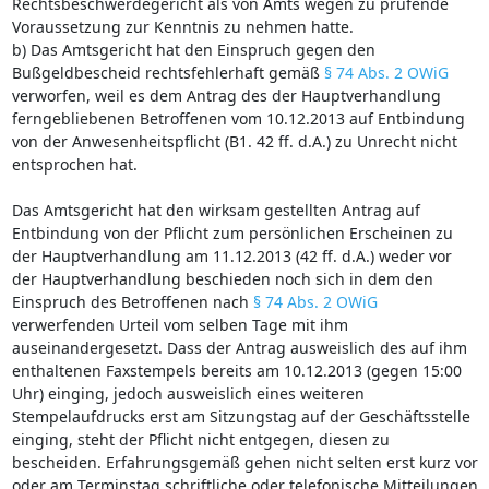
Rechtsbeschwerdegericht als von Amts wegen zu prüfende
Voraussetzung zur Kenntnis zu nehmen hatte.
b) Das Amtsgericht hat den Einspruch gegen den
Bußgeldbescheid rechtsfehlerhaft gemäß
§ 74 Abs. 2 OWiG
verworfen, weil es dem Antrag des der Hauptverhandlung
ferngebliebenen Betroffenen vom 10.12.2013 auf Entbindung
von der Anwesenheitspflicht (B1. 42 ff. d.A.) zu Unrecht nicht
entsprochen hat.
Das Amtsgericht hat den wirksam gestellten Antrag auf
Entbindung von der Pflicht zum persönlichen Erscheinen zu
der Hauptverhandlung am 11.12.2013 (42 ff. d.A.) weder vor
der Hauptverhandlung beschieden noch sich in dem den
Einspruch des Betroffenen nach
§ 74 Abs. 2 OWiG
verwerfenden Urteil vom selben Tage mit ihm
auseinandergesetzt. Dass der Antrag ausweislich des auf ihm
enthaltenen Faxstempels bereits am 10.12.2013 (gegen 15:00
Uhr) einging, jedoch ausweislich eines weiteren
Stempelaufdrucks erst am Sitzungstag auf der Geschäftsstelle
einging, steht der Pflicht nicht entgegen, diesen zu
bescheiden. Erfahrungsgemäß gehen nicht selten erst kurz vor
oder am Terminstag schriftliche oder telefonische Mitteilungen