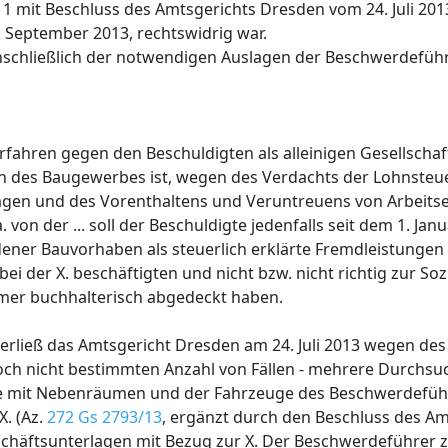
 mit Beschluss des Amtsgerichts Dresden vom 24. Juli 201
2. September 2013, rechtswidrig war.
nschließlich der notwendigen Auslagen der Beschwerdeführ
rfahren gegen den Beschuldigten als alleinigen Gesellscha
en des Baugewerbes ist, wegen des Verdachts der Lohnsteu
ägen und des Vorenthaltens und Veruntreuens von Arbeitsen
on der ... soll der Beschuldigte jedenfalls seit dem 1. Janu
dener Bauvorhaben als steuerlich erklärte Fremdleistunge
ei der X. beschäftigten und nicht bzw. nicht richtig zur So
er buchhalterisch abgedeckt haben.
erließ das Amtsgericht Dresden am 24. Juli 2013 wegen des
 noch nicht bestimmten Anzahl von Fällen - mehrere Durchs
e mit Nebenräumen und der Fahrzeuge des Beschwerdeführ
. (Az.
272 Gs 2793/13
, ergänzt durch den Beschluss des Am
häftsunterlagen mit Bezug zur X. Der Beschwerdeführer zu