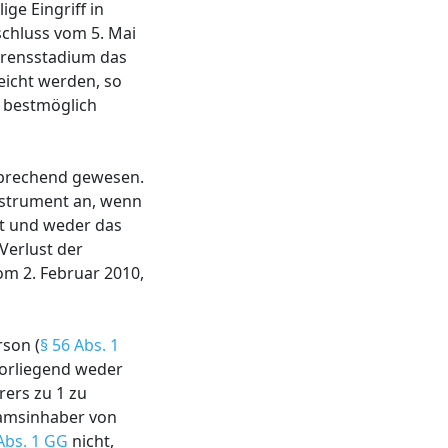
ge Eingriff in
schluss vom 5. Mai
ahrensstadium das
eicht werden, so
s bestmöglich
sprechend gewesen.
nstrument an, wenn
bt und weder das
Verlust der
m 2. Februar 2010,
rson (
§ 56 Abs. 1
 vorliegend weder
ers zu 1 zu
samsinhaber von
 Abs. 1 GG
nicht,