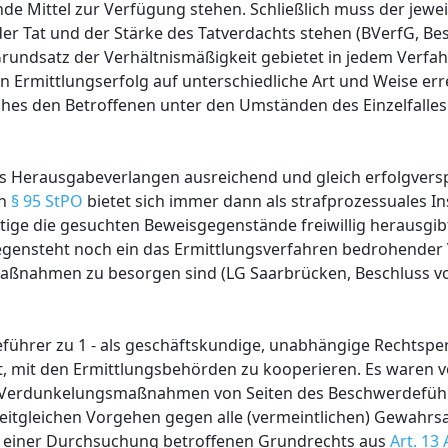
e Mittel zur Verfügung stehen. Schließlich muss der jeweili
r Tat und der Stärke des Tatverdachts stehen (BVerfG, Be
er Grundsatz der Verhältnismäßigkeit gebietet in jedem Verf
n Ermittlungserfolg auf unterschiedliche Art und Weise err
ches den Betroffenen unter den Umständen des Einzelfalle
s Herausgabeverlangen ausreichend und gleich erfolgver
ch
§ 95 StPO
bietet sich immer dann als strafprozessuales I
tige die gesuchten Beweisgegenstände freiwillig herausgi
gensteht noch ein das Ermittlungsverfahren bedrohender 
ßnahmen zu besorgen sind (LG Saarbrücken, Beschluss vo
eführer zu 1 - als geschäftskundige, unabhängige Rechtspe
ichtet, mit den Ermittlungsbehörden zu kooperieren. Es waren
h Verdunkelungsmaßnahmen von Seiten des Beschwerdeführ
zeitgleichen Vorgehen gegen alle (vermeintlichen) Gewahr
ei einer Durchsuchung betroffenen Grundrechts aus
Art. 13