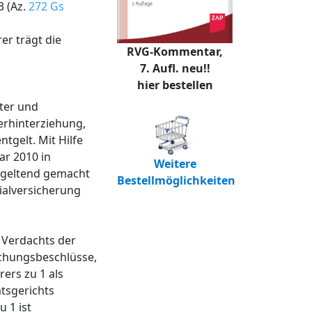
3 (Az.
272 Gs
er trägt die
RVG-Kommentar,
7. Aufl. neu!!
hier bestellen
fter und
erhinterziehung,
tgelt. Mit Hilfe
ar 2010 in
Weitere
n geltend gemacht
Bestellmöglichkeiten
zialversicherung
 Verdachts der
uchungsbeschlüsse,
ers zu 1 als
tsgerichts
 1 ist