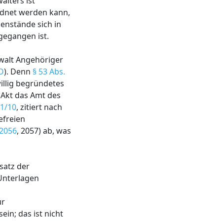
lters ist
dnet werden kann,
enstände sich in
gegangen ist.
nwalt Angehöriger
PO
). Denn
§ 53 Abs.
illig begründetes
 Akt das Amt des
 1/10
, zitiert nach
efreien
 2056
, 2057) ab, was
satz der
Unterlagen
ur
in; das ist nicht