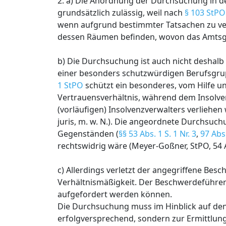
2. a) Die Anordnung der Durchsuchung in de
grundsätzlich zulässig, weil nach
§ 103 StPO
wenn aufgrund bestimmter Tatsachen zu ver
dessen Räumen befinden, wovon das Amtsge
b) Die Durchsuchung ist auch nicht deshalb
einer besonders schutzwürdigen Berufsgrup
1 StPO
schützt ein besonderes, vom Hilfe 
Vertrauensverhältnis, während dem Insolven
(vorläufigen) Insolvenzverwalters verliehen
juris, m. w. N.). Die angeordnete Durchsuc
Gegenständen (
§§ 53 Abs. 1 S. 1 Nr. 3
,
97 Abs
rechtswidrig wäre (Meyer-Goßner, StPO, 54 Au
c) Allerdings verletzt der angegriffene Be
Verhältnismäßigkeit. Der Beschwerdeführer
aufgefordert werden können.
Die Durchsuchung muss im Hinblick auf den
erfolgversprechend, sondern zur Ermittlung