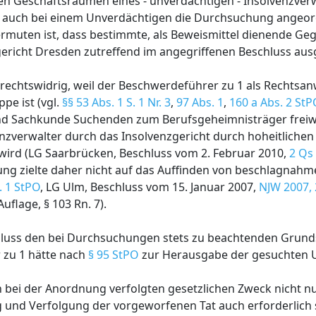
n Geschäftsräumen eines - unverdächtigen - Insolvenzverwa
auch bei einem Unverdächtigen die Durchsuchung angeor
muten ist, dass bestimmte, als Beweismittel dienende Geg
richt Dresden zutreffend im angegriffenen Beschluss aus
 rechtswidrig, weil der Beschwerdeführer zu 1 als Rechtsa
pe ist (vgl.
§§ 53 Abs. 1 S. 1 Nr. 3
,
97 Abs. 1
,
160 a Abs. 2 St
und Sachkunde Suchenden zum Berufsgeheimnisträger freiw
zverwalter durch das Insolvenzgericht durch hoheitlichen
 wird (LG Saarbrücken, Beschluss vom 2. Februar 2010,
2 Qs
hung zielte daher nicht auf das Auffinden von beschlagnahm
. 1 StPO
, LG Ulm, Beschluss vom 15. Januar 2007,
NJW 2007,
flage, § 103 Rn. 7).
schluss den bei Durchsuchungen stets zu beachtenden Grund
 zu 1 hätte nach
§ 95 StPO
zur Herausgabe der gesuchten 
 bei der Anordnung verfolgten gesetzlichen Zweck nicht n
 und Verfolgung der vorgeworfenen Tat auch erforderlich se