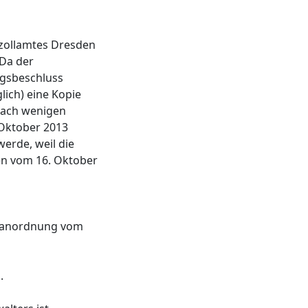
zollamtes Dresden
 Da der
ngsbeschluss
lich) eine Kopie
nach wenigen
 Oktober 2013
rde, weil die
en vom 16. Oktober
gsanordnung vom
.