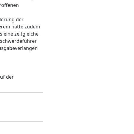
roffenen
derung der
sterem hätte zudem
eine zeitgleiche
Beschwerdeführer
rausgabeverlangen
uf der