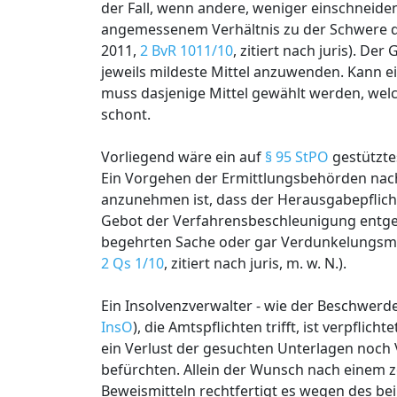
der Fall, wenn andere, weniger einschneidend
angemessenem Verhältnis zu der Schwere de
2011,
2 BvR 1011/10
, zitiert nach juris). D
jeweils mildeste Mittel anzuwenden. Kann ei
muss dasjenige Mittel gewählt werden, wel
schont.
Vorliegend wäre ein auf
§ 95 StPO
gestützte
Ein Vorgehen der Ermittlungsbehörden na
anzunehmen ist, dass der Herausgabepflich
Gebot der Verfahrensbeschleunigung entge
begehrten Sache oder gar Verdunkelungsma
2 Qs 1/10
, zitiert nach juris, m. w. N.).
Ein Insolvenzverwalter - wie der Beschwerd
InsO
), die Amtspflichten trifft, ist verpfl
ein Verlust der gesuchten Unterlagen noc
befürchten. Allein der Wunsch nach einem 
Beweismitteln rechtfertigt es wegen des b