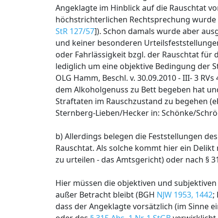
Angeklagte im Hinblick auf die Rauschtat vor
höchstrichterlichen Rechtsprechung wurde di
StR 127/57
]). Schon damals wurde aber ausge
und keiner besonderen Urteilsfeststellunge
oder Fahrlässigkeit bzgl. der Rauschtat für
lediglich um eine objektive Bedingung der S
OLG Hamm, Beschl. v. 30.09.2010 - III- 3 RVs
dem Alkoholgenuss zu Bett begeben hat und
Straftaten im Rauschzustand zu begehen (e
Sternberg-Lieben/Hecker in: Schönke/Schröder
b) Allerdings belegen die Feststellungen de
Rauschtat. Als solche kommt hier ein Delikt
zu urteilen - das Amtsgericht) oder nach § 315
Hier müssen die objektiven und subjektiven
außer Betracht bleibt (BGH
NJW 1953, 1442
;
dass der Angeklagte vorsätzlich (im Sinne e