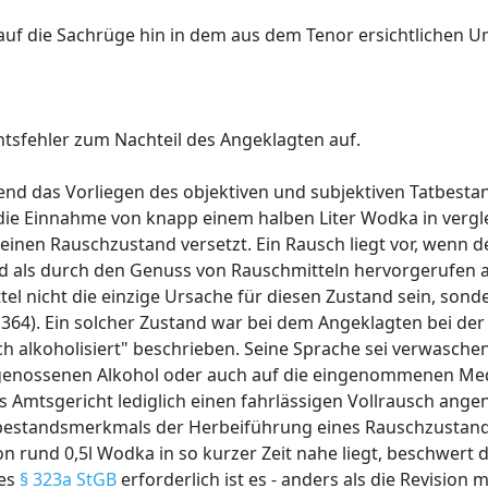
 auf die Sachrüge hin in dem aus dem Tenor ersichtlichen U
htsfehler zum Nachteil des Angeklagten auf.
hend das Vorliegen des objektiven und subjektiven Tatbest
 die Einnahme von knapp einem halben Liter Wodka in vergl
 einen Rauschzustand versetzt. Ein Rausch liegt vor, wenn 
d als durch den Genuss von Rauschmitteln hervorgerufen a
el nicht die einzige Ursache für diesen Zustand sein, son
, 364). Ein solcher Zustand war bei dem Angeklagten bei de
h alkoholisiert" beschrieben. Seine Sprache sei verwaschen
n genossenen Alkohol oder auch auf die eingenommenen M
as Amtsgericht lediglich einen fahrlässigen Vollrausch an
atbestandsmerkmals der Herbeiführung eines Rauschzustand
 rund 0,5l Wodka in so kurzer Zeit nahe liegt, beschwert
des
§ 323a StGB
erforderlich ist es - anders als die Revision m