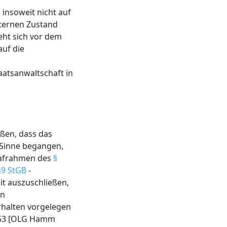
s insoweit nicht auf
hternen Zustand
teht sich vor dem
auf die
aatsanwaltschaft in
eßen, dass das
. Sinne begangen,
trafrahmen des
§
49 StGB
-
it auszuschließen,
en
rhalten vorgelegen
253 [OLG Hamm