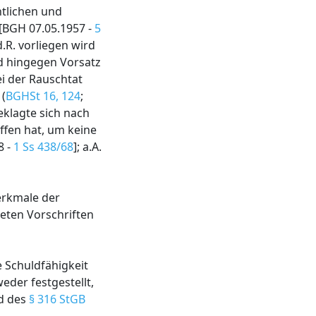
htlichen und
[BGH 07.05.1957 -
5
d.R. vorliegen wird
rd hingegen Vorsatz
ei der Rauschtat
 (
BGHSt 16, 124
;
eklagte sich nach
fen hat, um keine
8 -
1 Ss 438/68
]; a.A.
erkmale der
eten Vorschriften
 Schuldfähigkeit
weder festgestellt,
nd des
§ 316 StGB