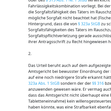
oder des
§ 315 Abs. 1 Nr. 1 StGB
verwirklicht
Fahrlässigkeitskombination vorliegt. Bei der 
die Sorgfaltsfähigkeit des Täters im Rausc
mögliche Sorgfalt nicht beachtet hat (Fische
Hintergrund, dass die von
§ 323a StGB
zu sc
Sorgfaltsfähigkeiten des Täters im Rauschzu
Sorgfaltspflichtverletzung gerade ausschlös
ihrer Antragsschrift zu Recht hingewiesen h
2.
Das Urteil beruht auch auf dem aufgezeigten
Amtsgericht bei bewusster Einordnung der 
auf eine noch niedrigere Strafe erkannt h
323a Abs. 1 StGB
sondern der der
§§ 316
bz
anzuwenden gewesen wäre. Er vermag auch - o
dass das Amtsgericht nicht überhaupt eine R
Tabletteneinnahme) kein willensgesteuertes
haben könnte, was eine Strafbarkeit ebenf