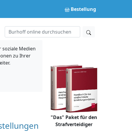
Bestellung
 soziale Medien
ionen zu Ihrer
iter.
"Das" Paket für den
tstellungen
Strafverteidiger