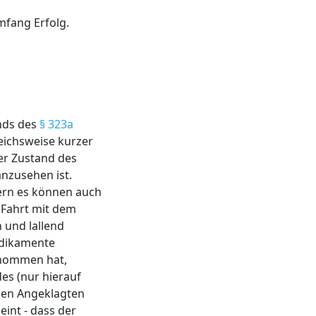
mfang Erfolg.
ands des
§ 323a
eichsweise kurzer
der Zustand des
nzusehen ist.
dern es können auch
r Fahrt mit dem
 und lallend
edikamente
genommen hat,
es (nur hierauf
 den Angeklagten
eint - dass der