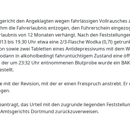
ericht den Angeklagten wegen fahrlässigen Vollrausches z
, ihm die Fahrerlaubnis entzogen, den Führerschein eingez
rerlaubnis von 12 Monaten verhängt. Nach den Feststellung
13 bis 19.30 Uhr etwa eine 2/3-Flasche Wodka (0,7l) getr
icon sowie zwei Tabletten eines Antidepressivums mit dem W
dann in alkoholbedingt fahruntüchtigem Zustand eine öffe
ei der um 23:32 Uhr entnommenen Blutprobe wurde ein BA
stellt.
mit der Revision, mit der er einen Freispruch anstrebt. Er 
ügen.
antragt, das Urteil mit den zugrunde liegenden Feststell
s Amtsgerichts Dortmund zurückzuverweisen.