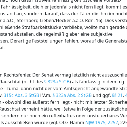
 hat, noch dass insoweit Fahrlässigkeit bzw. eine Vorsatz-
Fahrlässigkeit, die hier jedenfalls nicht fern liegt, kommt e
hzustand an, sondern darauf, dass der Täter die ihm im nüc
r a.a.O.; Sternberg-Lieben/Hecker a.a.O. Rdn. 16). Dies vers
hließende Strafbarkeitslücke verbliebe, wollte man gerade 
stand abstellen, die regelmäßig aber eine subjektive
sen. Derartige Feststellungen fehlen, worauf die Generalst
at.
 Rechtsfehler. Der Senat vermag letztlich nicht auszuschli
Rauschtat (nicht des
§ 323a StGB
) als fahrlässig in dem o.g
ätte - zumal dann nicht der vom Amtsgericht angewandte S
w.
315c Abs. 3 StGB
i.V.m.
§ 323a Abs. 2 StGB
und ggf.
§§ 21
,
bwohl dies äußerst fern liegt - nicht mit letzter Sicherhe
auschtat verneint hätte, weil (etwa in Folge der zusätzlich
 sondern nur noch ein reflexhaftes oder unsteuerbares Ve
alls ausschließen würde (vgl. OLG Hamm
NJW 1975, 2252
, 2