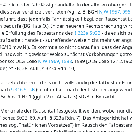
sätzlich oder fahrlässig handelte. In der älteren obergeric
es zwar vereinzelt vertreten (vgl. z. B. BGH
NJW 1957, 996
führt, dass jedenfalls Fahrlässigkeit bzgl. der Rauschtat i.
n bedürfe (BGH a.a.O.). In der neueren Rechtsprechung wi
 die Erfüllung des Tatbestands des
§ 323a StGB
- da es sich b
trafbarkeit handelt - zutreffenderweise nicht mehr verlangt
 46/10 m.w.N.). Es kommt also nicht darauf an, dass der Ang
 insoweit in gewisser Weise zunächst Vorkehrungen getrof
benso: OLG Celle
NJW 1969, 1588
, 1589 [OLG Celle 12.12.196
, StGB, 28. Aufl., § 323a Rdn. 10).
s angefochtenen Urteils nicht vollständig die Tatbestandsm
 nach
§ 316 StGB
(so offenbar - nach der Liste der angewend
c Abs. 1 Nr. 1 (ggf. i.V.m. Absatz 3) StGB in Betracht.
 Merkmale der Rauschtat festgestellt werden, wobei nur die
 Fischer, StGB, 60. Aufl., § 323a Rdn. 7). Das Amtsgericht hat 
ines sog. "natürlichen Vorsatzes") im Rausch den Tatbesta