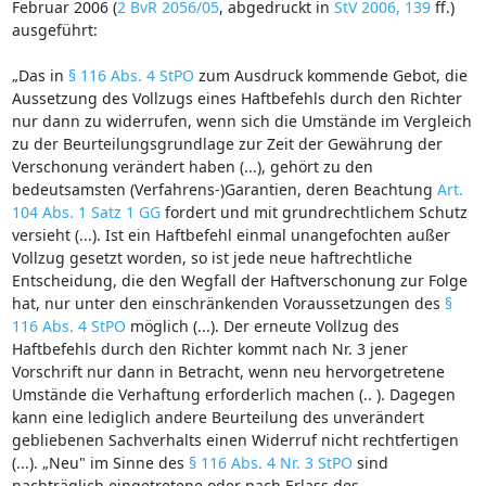
Februar 2006 (
2 BvR 2056/05
, abgedruckt in
StV 2006, 139
ff.)
ausgeführt:
„Das in
§ 116 Abs. 4 StPO
zum Ausdruck kommende Gebot, die
Aussetzung des Vollzugs eines Haftbefehls durch den Richter
nur dann zu widerrufen, wenn sich die Umstände im Vergleich
zu der Beurteilungsgrundlage zur Zeit der Gewährung der
Verschonung verändert haben (...), gehört zu den
bedeutsamsten (Verfahrens-)Garantien, deren Beachtung
Art.
104 Abs. 1 Satz 1 GG
fordert und mit grundrechtlichem Schutz
versieht (...). Ist ein Haftbefehl einmal unangefochten außer
Vollzug gesetzt worden, so ist jede neue haftrechtliche
Entscheidung, die den Wegfall der Haftverschonung zur Folge
hat, nur unter den einschränkenden Voraussetzungen des
§
116 Abs. 4 StPO
möglich (...). Der erneute Vollzug des
Haftbefehls durch den Richter kommt nach Nr. 3 jener
Vorschrift nur dann in Betracht, wenn neu hervorgetretene
Umstände die Verhaftung erforderlich machen (.. ). Dagegen
kann eine lediglich andere Beurteilung des unverändert
gebliebenen Sachverhalts einen Widerruf nicht rechtfertigen
(...). „Neu" im Sinne des
§ 116 Abs. 4 Nr. 3 StPO
sind
nachträglich eingetretene oder nach Erlass des