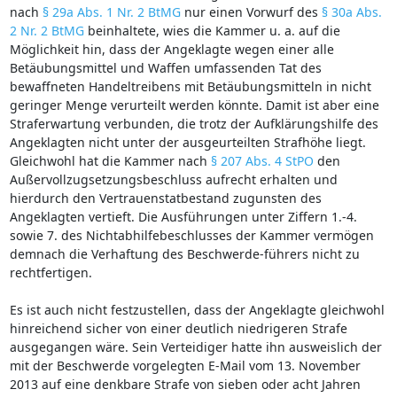
nach
§ 29a Abs. 1 Nr. 2 BtMG
nur einen Vorwurf des
§ 30a Abs.
2 Nr. 2 BtMG
beinhaltete, wies die Kammer u. a. auf die
Möglichkeit hin, dass der Angeklagte wegen einer alle
Betäubungsmittel und Waffen umfassenden Tat des
bewaffneten Handeltreibens mit Betäubungsmitteln in nicht
geringer Menge verurteilt werden könnte. Damit ist aber eine
Straferwartung verbunden, die trotz der Aufklärungshilfe des
Angeklagten nicht unter der ausgeurteilten Strafhöhe liegt.
Gleichwohl hat die Kammer nach
§ 207 Abs. 4 StPO
den
Außervollzugsetzungsbeschluss aufrecht erhalten und
hierdurch den Vertrauenstatbestand zugunsten des
Angeklagten vertieft. Die Ausführungen unter Ziffern 1.-4.
sowie 7. des Nichtabhilfebeschlusses der Kammer vermögen
demnach die Verhaftung des Beschwerde-führers nicht zu
rechtfertigen.
Es ist auch nicht festzustellen, dass der Angeklagte gleichwohl
hinreichend sicher von einer deutlich niedrigeren Strafe
ausgegangen wäre. Sein Verteidiger hatte ihn ausweislich der
mit der Beschwerde vorgelegten E-Mail vom 13. November
2013 auf eine denkbare Strafe von sieben oder acht Jahren