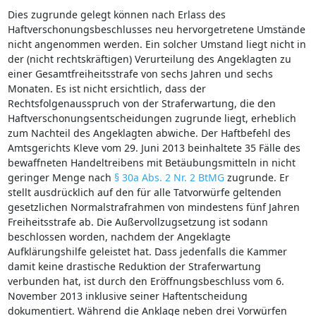
Dies zugrunde gelegt können nach Erlass des
Haftverschonungsbeschlusses neu hervorgetretene Umstände
nicht angenommen werden. Ein solcher Umstand liegt nicht in
der (nicht rechtskräftigen) Verurteilung des Angeklagten zu
einer Gesamtfreiheitsstrafe von sechs Jahren und sechs
Monaten. Es ist nicht ersichtlich, dass der
Rechtsfolgenausspruch von der Straferwartung, die den
Haftverschonungsentscheidungen zugrunde liegt, erheblich
zum Nachteil des Angeklagten abwiche. Der Haftbefehl des
Amtsgerichts Kleve vom 29. Juni 2013 beinhaltete 35 Fälle des
bewaffneten Handeltreibens mit Betäubungsmitteln in nicht
geringer Menge nach
§ 30a Abs. 2 Nr. 2 BtMG
zugrunde. Er
stellt ausdrücklich auf den für alle Tatvorwürfe geltenden
gesetzlichen Normalstrafrahmen von mindestens fünf Jahren
Freiheitsstrafe ab. Die Außervollzugsetzung ist sodann
beschlossen worden, nachdem der Angeklagte
Aufklärungshilfe geleistet hat. Dass jedenfalls die Kammer
damit keine drastische Reduktion der Straferwartung
verbunden hat, ist durch den Eröffnungsbeschluss vom 6.
November 2013 inklusive seiner Haftentscheidung
dokumentiert. Während die Anklage neben drei Vorwürfen