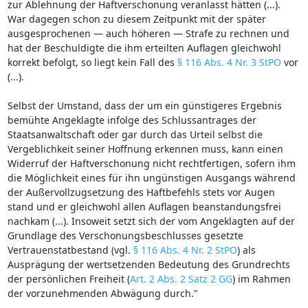
zur Ablehnung der Haftverschonung veranlasst hätten (...).
War dagegen schon zu diesem Zeitpunkt mit der später
ausgesprochenen — auch höheren — Strafe zu rechnen und
hat der Beschuldigte die ihm erteilten Auflagen gleichwohl
korrekt befolgt, so liegt kein Fall des
§ 116 Abs. 4 Nr. 3 StPO
vor
(...).
Selbst der Umstand, dass der um ein günstigeres Ergebnis
bemühte Angeklagte infolge des Schlussantrages der
Staatsanwaltschaft oder gar durch das Urteil selbst die
Vergeblichkeit seiner Hoffnung erkennen muss, kann einen
Widerruf der Haftverschonung nicht rechtfertigen, sofern ihm
die Möglichkeit eines für ihn ungünstigen Ausgangs während
der Außervollzugsetzung des Haftbefehls stets vor Augen
stand und er gleichwohl allen Auflagen beanstandungsfrei
nachkam (...). Insoweit setzt sich der vom Angeklagten auf der
Grundlage des Verschonungsbeschlusses gesetzte
Vertrauenstatbestand (vgl.
§ 116 Abs. 4 Nr. 2 StPO
) als
Ausprägung der wertsetzenden Bedeutung des Grundrechts
der persönlichen Freiheit (
Art. 2 Abs. 2 Satz 2 GG
) im Rahmen
der vorzunehmenden Abwägung durch."