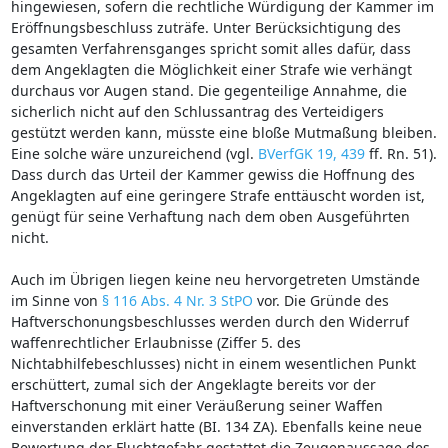
hingewiesen, sofern die rechtliche Würdigung der Kammer im
Eröffnungsbeschluss zuträfe. Unter Berücksichtigung des
gesamten Verfahrensganges spricht somit alles dafür, dass
dem Angeklagten die Möglichkeit einer Strafe wie verhängt
durchaus vor Augen stand. Die gegenteilige Annahme, die
sicherlich nicht auf den Schlussantrag des Verteidigers
gestützt werden kann, müsste eine bloße Mutmaßung bleiben.
Eine solche wäre unzureichend (vgl.
BVerfGK 19, 439
ff. Rn. 51).
Dass durch das Urteil der Kammer gewiss die Hoffnung des
Angeklagten auf eine geringere Strafe enttäuscht worden ist,
genügt für seine Verhaftung nach dem oben Ausgeführten
nicht.
Auch im Übrigen liegen keine neu hervorgetreten Umstände
im Sinne von
§ 116 Abs. 4 Nr. 3 StPO
vor. Die Gründe des
Haftverschonungsbeschlusses werden durch den Widerruf
waffenrechtlicher Erlaubnisse (Ziffer 5. des
Nichtabhilfebeschlusses) nicht in einem wesentlichen Punkt
erschüttert, zumal sich der Angeklagte bereits vor der
Haftverschonung mit einer Veräußerung seiner Waffen
einverstanden erklärt hatte (BI. 134 ZA). Ebenfalls keine neue
Bewertung der Fluchtgefahr gestattet die Zeugenaussage des