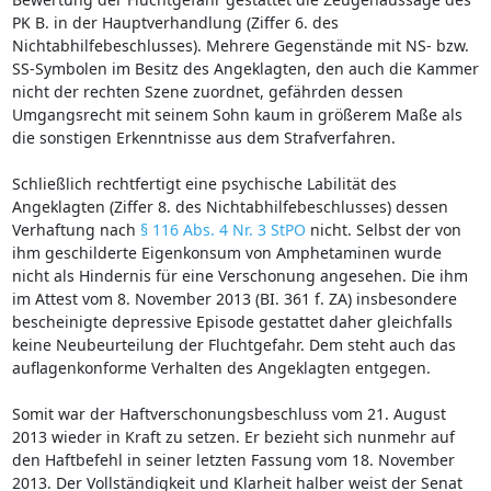
PK B. in der Hauptverhandlung (Ziffer 6. des
Nichtabhilfebeschlusses). Mehrere Gegenstände mit NS- bzw.
SS-Symbolen im Besitz des Angeklagten, den auch die Kammer
nicht der rechten Szene zuordnet, gefährden dessen
Umgangsrecht mit seinem Sohn kaum in größerem Maße als
die sonstigen Erkenntnisse aus dem Strafverfahren.
Schließlich rechtfertigt eine psychische Labilität des
Angeklagten (Ziffer 8. des Nichtabhilfebeschlusses) dessen
Verhaftung nach
§ 116 Abs. 4 Nr. 3 StPO
nicht. Selbst der von
ihm geschilderte Eigenkonsum von Amphetaminen wurde
nicht als Hindernis für eine Verschonung angesehen. Die ihm
im Attest vom 8. November 2013 (BI. 361 f. ZA) insbesondere
bescheinigte depressive Episode gestattet daher gleichfalls
keine Neubeurteilung der Fluchtgefahr. Dem steht auch das
auflagenkonforme Verhalten des Angeklagten entgegen.
Somit war der Haftverschonungsbeschluss vom 21. August
2013 wieder in Kraft zu setzen. Er bezieht sich nunmehr auf
den Haftbefehl in seiner letzten Fassung vom 18. November
2013. Der Vollständigkeit und Klarheit halber weist der Senat