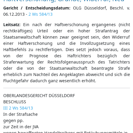
Gericht / Entscheidungsdatum:
OLG Düsseldorf, Beschl. v.
06.12.2013 -
2 Ws 584/13
Leitsatz:
Ein nach der Haftverschonung ergangenes (nicht
rechtkräftiges) Urteil oder ein hoher Strafantrag der
Staatsanwaltschaft können zwar geeignet sein, den Widerruf
einer Haftverschonung und die Invollzugsetzung eines
Haftbefehls zu rechtfertigen. Dies setzt jedoch voraus, dass
von der Prognose des Haftrichters bezüglich der
Straferwartung der Rechtsfolgenausspruch des Tatrichters
oder die von der Staatsanwaltschaft beantragte Strafe
erheblich zum Nachteil des Angeklagten abweicht und sich die
Fluchtgefahr dadurch ganz wesentlich erhöht.
OBERLANDESGERICHT DÜSSELDORF
BESCHLUSS
III 2 Ws 584/13
In der Strafsache
gegen pp.
zur Zeit in der JVA
wegen bewaffneten Handeltreibens mit Betäubungsmitteln in