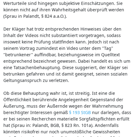
Werturteile sind hingegen subjektive Einschätzungen. Sie
können nicht auf ihren Wahrheitsgehalt überprüft werden
(Sprau in Palandt, § 824 a.a.O.).
Der Kläger hat trotz entsprechenden Hinweises über den
Inhalt der Videos nicht substantiiert vorgetragen, sodass
insoweit keine Prüfung stattfinden kann. Jedoch ist nach
seinem Vortrag zumindest ein Video unter dem "Tag"
"betrunkener" auffindbar, beziehungsweise im Quelltext
entsprechend bezeichnet gewesen. Dabei handelt es sich um
eine Tatsachenbehauptung. Diese suggeriert, der Kläger sei
betrunken gefahren und ist damit geeignet, seinen sozialen
Geltungsanspruch zu verletzen.
Ob diese Behauptung wahr ist, ist streitig. Ist eine die
Öffentlichkeit berührende Angelegenheit Gegenstand der
Äußerung, muss der Äußernde wegen der Wahrnehmung
berechtigter Interessen gemäß
§ 193 StGB
nur darlegen, dass
er bei seinen Recherchen materielle Sorgfaltspflichten erfüllt
hat (Sprau in: Palandt, BGB, § 823 Rn. 101a). Andernfalls
könnten risikofrei nur noch unumstößliche Gewissheiten