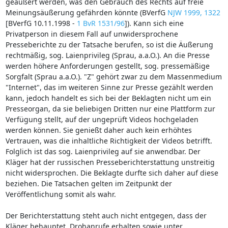
geäußert werden, was den Gebrauch des Rechts auf freie
Meinungsäußerung gefährden könnte (BVerfG
NJW 1999, 1322
[BVerfG 10.11.1998 -
1 BvR 1531/96
]). Kann sich eine
Privatperson in diesem Fall auf unwidersprochene
Presseberichte zu der Tatsache berufen, so ist die Äußerung
rechtmäßig, sog. Laienprivileg (Sprau, a.a.O.). An die Presse
werden höhere Anforderungen gestellt, sog. pressemäßige
Sorgfalt (Sprau a.a.O.). "Z" gehört zwar zu dem Massenmedium
"Internet", das im weiteren Sinne zur Presse gezählt werden
kann, jedoch handelt es sich bei der Beklagten nicht um ein
Presseorgan, da sie beliebigen Dritten nur eine Plattform zur
Verfügung stellt, auf der ungeprüft Videos hochgeladen
werden können. Sie genießt daher auch kein erhöhtes
Vertrauen, was die inhaltliche Richtigkeit der Videos betrifft.
Folglich ist das sog. Laienprivileg auf sie anwendbar. Der
Kläger hat der russischen Presseberichterstattung unstreitig
nicht widersprochen. Die Beklagte durfte sich daher auf diese
beziehen. Die Tatsachen gelten im Zeitpunkt der
Veröffentlichung somit als wahr.
Der Berichterstattung steht auch nicht entgegen, dass der
Kläger behauptet, Drohanrufe erhalten sowie unter