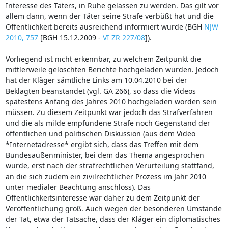
Interesse des Täters, in Ruhe gelassen zu werden. Das gilt vor
allem dann, wenn der Täter seine Strafe verbüßt hat und die
Öffentlichkeit bereits ausreichend informiert wurde (BGH
NJW
2010, 757
[BGH 15.12.2009 -
VI ZR 227/08
]).
Vorliegend ist nicht erkennbar, zu welchem Zeitpunkt die
mittlerweile gelöschten Berichte hochgeladen wurden. Jedoch
hat der Kläger sämtliche Links am 10.04.2010 bei der
Beklagten beanstandet (vgl. GA 266), so dass die Videos
spätestens Anfang des Jahres 2010 hochgeladen worden sein
müssen. Zu diesem Zeitpunkt war jedoch das Strafverfahren
und die als milde empfundene Strafe noch Gegenstand der
öffentlichen und politischen Diskussion (aus dem Video
*Internetadresse* ergibt sich, dass das Treffen mit dem
Bundesaußenminister, bei dem das Thema angesprochen
wurde, erst nach der strafrechtlichen Verurteilung stattfand,
an die sich zudem ein zivilrechtlicher Prozess im Jahr 2010
unter medialer Beachtung anschloss). Das
Öffentlichkeitsinteresse war daher zu dem Zeitpunkt der
Veröffentlichung groß. Auch wegen der besonderen Umstände
der Tat, etwa der Tatsache, dass der Kläger ein diplomatisches