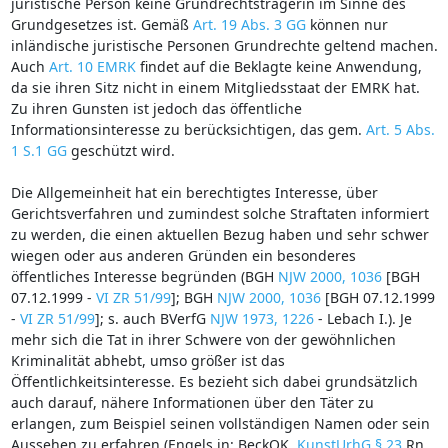
juristische Person keine Grundrechtsträgerin im Sinne des
Grundgesetzes ist. Gemäß
Art. 19 Abs. 3 GG
können nur
inländische juristische Personen Grundrechte geltend machen.
Auch
Art. 10 EMRK
findet auf die Beklagte keine Anwendung,
da sie ihren Sitz nicht in einem Mitgliedsstaat der EMRK hat.
Zu ihren Gunsten ist jedoch das öffentliche
Informationsinteresse zu berücksichtigen, das gem.
Art. 5 Abs.
1 S.1 GG
geschützt wird.
Die Allgemeinheit hat ein berechtigtes Interesse, über
Gerichtsverfahren und zumindest solche Straftaten informiert
zu werden, die einen aktuellen Bezug haben und sehr schwer
wiegen oder aus anderen Gründen ein besonderes
öffentliches Interesse begründen (BGH
NJW 2000, 1036
[BGH
07.12.1999 -
VI ZR 51/99
]; BGH
NJW 2000, 1036
[BGH 07.12.1999
-
VI ZR 51/99
]; s. auch BVerfG
NJW 1973, 1226
- Lebach I.). Je
mehr sich die Tat in ihrer Schwere von der gewöhnlichen
Kriminalität abhebt, umso größer ist das
Öffentlichkeitsinteresse. Es bezieht sich dabei grundsätzlich
auch darauf, nähere Informationen über den Täter zu
erlangen, zum Beispiel seinen vollständigen Namen oder sein
Aussehen zu erfahren (Engels in: BeckOK,
KunstUrhG § 23
Rn.