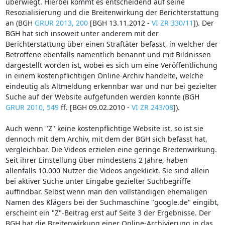
überwiegt. Hierbei kommt es entscheidend auf seine
Resozialisierung und die Breitenwirkung der Berichterstattung
an (BGH
GRUR 2013, 200
[BGH 13.11.2012 -
VI ZR 330/11
]). Der
BGH hat sich insoweit unter anderem mit der
Berichterstattung über einen Straftäter befasst, in welcher der
Betroffene ebenfalls namentlich benannt und mit Bildnissen
dargestellt worden ist, wobei es sich um eine Veröffentlichung
in einem kostenpflichtigen Online-Archiv handelte, welche
eindeutig als Altmeldung erkennbar war und nur bei gezielter
Suche auf der Website aufgefunden werden konnte (BGH
GRUR 2010, 549
ff. [BGH 09.02.2010 -
VI ZR 243/08
]).
Auch wenn "Z" keine kostenpflichtige Website ist, so ist sie
dennoch mit dem Archiv, mit dem der BGH sich befasst hat,
vergleichbar. Die Videos erzielen eine geringe Breitenwirkung.
Seit ihrer Einstellung über mindestens 2 Jahre, haben
allenfalls 10.000 Nutzer die Videos angeklickt. Sie sind allein
bei aktiver Suche unter Eingabe gezielter Suchbegriffe
auffindbar. Selbst wenn man den vollständigen ehemaligen
Namen des Klägers bei der Suchmaschine "google.de" eingibt,
erscheint ein "Z"-Beitrag erst auf Seite 3 der Ergebnisse. Der
BGH hat die Breitenwirkung einer Online-Archivierung in das