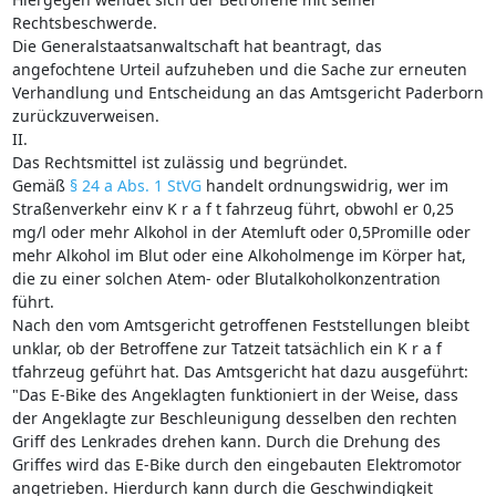
Rechtsbeschwerde.
Die Generalstaatsanwaltschaft hat beantragt, das
angefochtene Urteil aufzuheben und die Sache zur erneuten
Verhandlung und Entscheidung an das Amtsgericht Paderborn
zurückzuverweisen.
II.
Das Rechtsmittel ist zulässig und begründet.
Gemäß
§ 24 a Abs. 1 StVG
handelt ordnungswidrig, wer im
Straßenverkehr einv K r a f t fahrzeug führt, obwohl er 0,25
mg/l oder mehr Alkohol in der Atemluft oder 0,5Promille oder
mehr Alkohol im Blut oder eine Alkoholmenge im Körper hat,
die zu einer solchen Atem- oder Blutalkoholkonzentration
führt.
Nach den vom Amtsgericht getroffenen Feststellungen bleibt
unklar, ob der Betroffene zur Tatzeit tatsächlich ein K r a f
tfahrzeug geführt hat. Das Amtsgericht hat dazu ausgeführt:
"Das E-Bike des Angeklagten funktioniert in der Weise, dass
der Angeklagte zur Beschleunigung desselben den rechten
Griff des Lenkrades drehen kann. Durch die Drehung des
Griffes wird das E-Bike durch den eingebauten Elektromotor
angetrieben. Hierdurch kann durch die Geschwindigkeit