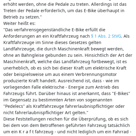
erhöht werden, ohne die Pedale zu treten. Allerdings ist das
Treten der Pedale erforderlich, um das E-Bike überhaupt in
Betrieb zu setzen."
Weiter heißt es:
"Das verfahrensgegenständliche E-Bike erfüllt die
Anforderungen an ein Kraftfahrzeug nach
§ 1 Abs. 2 StVG
. Als
Kraftfahrzeuge im Sinne dieses Gesetzes gelten
Landfahrzeuge, die durch Maschinenkraft bewegt werden,
ohne an Bahngleise gebunden zu sein. Hinsichtlich der Art der
Maschinenkraft, welche das Landfahrzeug fortbewegt, ist es
unerheblich, ob es sich bei dieser Kraft um elektrische Kraft
oder beispielsweise um aus einem Verbrennungsmotor
produzierte Kraft handelt. Ausreichend ist, dass - wie im
vorliegenden Falle elektrische - Energie zum Antrieb des
Fahrzeugs führt. Darüber hinaus ist anerkannt, dass "E-Bikes"
im Gegensatz zu bestimmten Arten von sogenannten
"Pedelecs" als Kraftfahrzeuge fahrerlaubnispflichtiger oder
nicht fahrerlaubnispflichtiger Art gelten."
Diese Feststellungen reichen für die Überprüfung, ob es sich
bei dem von dem Betroffenen geführten Fahrzeug tatsächlich
um ein K r a f t fahrzeug - und nicht lediglich um ein Fahrrad -