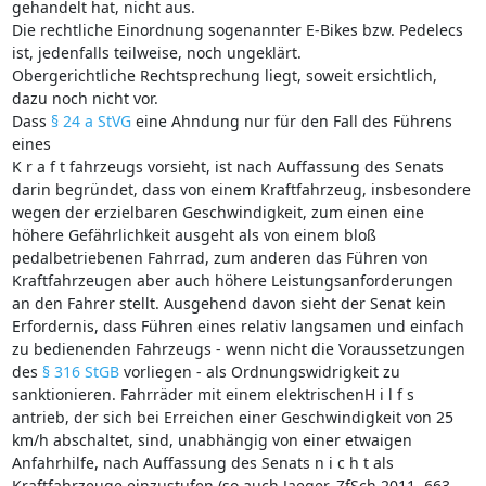
gehandelt hat, nicht aus.
Die rechtliche Einordnung sogenannter E-Bikes bzw. Pedelecs
ist, jedenfalls teilweise, noch ungeklärt.
Obergerichtliche Rechtsprechung liegt, soweit ersichtlich,
dazu noch nicht vor.
Dass
§ 24 a StVG
eine Ahndung nur für den Fall des Führens
eines
K r a f t fahrzeugs vorsieht, ist nach Auffassung des Senats
darin begründet, dass von einem Kraftfahrzeug, insbesondere
wegen der erzielbaren Geschwindigkeit, zum einen eine
höhere Gefährlichkeit ausgeht als von einem bloß
pedalbetriebenen Fahrrad, zum anderen das Führen von
Kraftfahrzeugen aber auch höhere Leistungsanforderungen
an den Fahrer stellt. Ausgehend davon sieht der Senat kein
Erfordernis, dass Führen eines relativ langsamen und einfach
zu bedienenden Fahrzeugs - wenn nicht die Voraussetzungen
des
§ 316 StGB
vorliegen - als Ordnungswidrigkeit zu
sanktionieren. Fahrräder mit einem elektrischenH i l f s
antrieb, der sich bei Erreichen einer Geschwindigkeit von 25
km/h abschaltet, sind, unabhängig von einer etwaigen
Anfahrhilfe, nach Auffassung des Senats n i c h t als
Kraftfahrzeuge einzustufen (so auch Jaeger, ZfSch 2011, 663 -