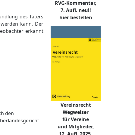
RVG-Kommentar,
7. Aufl. neu!!
Handlung des Täters
hier bestellen
t werden kann. Der
Beobachter erkannt
Vereinsrecht
Wegweiser
ch den
für Vereine
Oberlandesgericht
und Mitglieder,
12. Aufl. 2025,