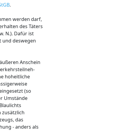
 StGB
.
ommen werden darf,
Verhalten des Täters
w. N.). Dafür ist
int und deswegen
m äußeren Anschein
Verkehrsteilneh-
e hoheitliche
ässigerweise
ingesetzt (so
rer Umstände
Blaulichts
 zusätzlich
zeugs, das
hung - anders als