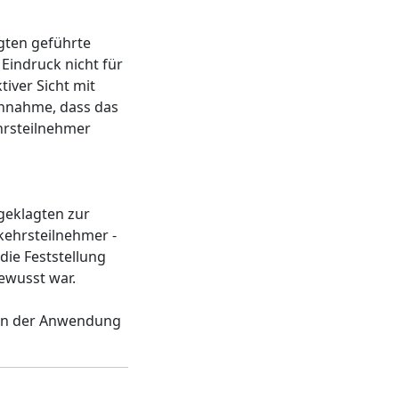
gten geführte
indruck nicht für
iver Sicht mit
Annahme, dass das
hrsteilnehmer
geklagten zur
kehrsteilnehmer -
die Feststellung
ewusst war.
r in der Anwendung