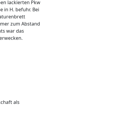
ben lackierten Pkw
 in H. befuhr. Bei
aturenbrett
nehmer zum Abstand
hts war das
 erwecken.
chaft als