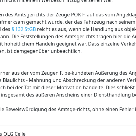
h nicht mit einem Werbeschriftzug versehen war.
gen des Amtsgerichts der Zeuge POK F. auf das vom Angekla
ufmerksam gemacht wurde, der das Fahrzeug nach seinem E
nd des
§ 132 StGB
reicht es aus, wenn die Handlung aus objekt
ann. Die Feststellungen des Amtsgerichts tragen hier die 
it hoheitlichem Handeln geeignet war. Dass einzelne Verke
en, ist demgegenüber unbeachtlich.
ferner aus der vom Zeugen F. be-kundeten Äußerung des An
s Blaulichts - Mahnung und Abschreckung der anderen Ver
 bei der Tat mit dieser Motivation handelte. Dies schließt 
Tat insgesamt des äußeren Anscheins einer Diensthandlung b
 die Beweiswürdigung des Amtsge-richts, ohne einen Fehle
s OLG Celle