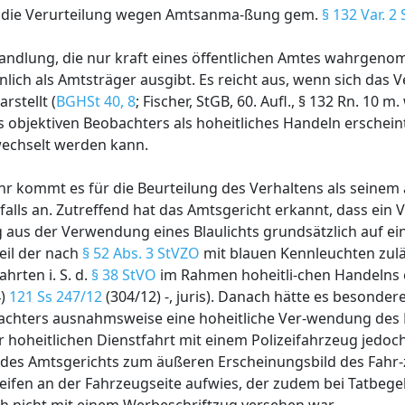
en die Verurteilung wegen Amtsanma-ßung gem.
§ 132 Var. 2
andlung, die nur kraft eines öffentlichen Amtes wahrgen
önlich als Amtsträger ausgibt. Es reicht aus, wenn sich das 
rstellt (
BGHSt 40, 8
; Fischer, StGB, 60. Aufl., § 132 Rn. 10 m. 
s objektiven Beobachters als hoheitliches Handeln ersche
echselt werden kann.
kehr kommt es für die Beurteilung des Verhaltens als seine
falls an. Zutreffend hat das Amtsgericht erkannt, dass ein 
us der Verwendung eines Blaulichts grundsätzlich auf ein
eil der nach
§ 52 Abs. 3 StVZO
mit blauen Kennleuchten zul
hrten i. S. d.
§ 38 StVO
im Rahmen hoheitli-chen Handelns e
4)
121 Ss 247/12
(304/12) -, juris). Danach hätte es besonde
obachters ausnahmsweise eine hoheitliche Ver-wendung des 
 hoheitlichen Dienstfahrt mit einem Polizeifahrzeug jedoch
n des Amtsgerichts zum äußeren Erscheinungsbild des Fahr-
reifen an der Fahrzeugseite aufwies, der zudem bei Tatbege