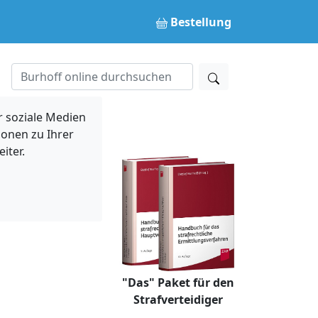
Bestellung
 soziale Medien
ionen zu Ihrer
iter.
"Das" Paket für den
Strafverteidiger