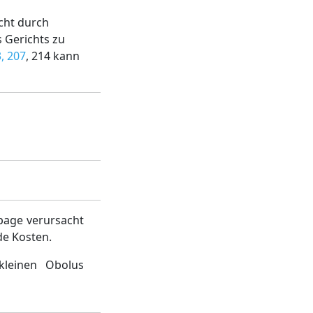
cht durch
 Gerichts zu
, 207
, 214 kann
page verursacht
de Kosten.
kleinen Obolus