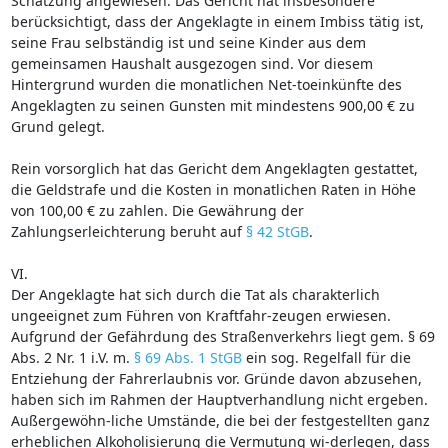
Schätzung angewiesen. Das Gericht hat insbesondere
berücksichtigt, dass der Angeklagte in einem Imbiss tätig ist,
seine Frau selbständig ist und seine Kinder aus dem
gemeinsamen Haushalt ausgezogen sind. Vor diesem
Hintergrund wurden die monatlichen Net-toeinkünfte des
Angeklagten zu seinen Gunsten mit mindestens 900,00 € zu
Grund gelegt.
Rein vorsorglich hat das Gericht dem Angeklagten gestattet,
die Geldstrafe und die Kosten in monatlichen Raten in Höhe
von 100,00 € zu zahlen. Die Gewährung der
Zahlungserleichterung beruht auf
§ 42 StGB
.
VI.
Der Angeklagte hat sich durch die Tat als charakterlich
ungeeignet zum Führen von Kraftfahr-zeugen erwiesen.
Aufgrund der Gefährdung des Straßenverkehrs liegt gem. § 69
Abs. 2 Nr. 1 i.V. m.
§ 69 Abs. 1 StGB
ein sog. Regelfall für die
Entziehung der Fahrerlaubnis vor. Gründe davon abzusehen,
haben sich im Rahmen der Hauptverhandlung nicht ergeben.
Außergewöhn-liche Umstände, die bei der festgestellten ganz
erheblichen Alkoholisierung die Vermutung wi-derlegen, dass