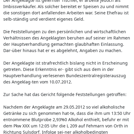
Der Angeklagte ist gelernter Tischler, er arbeite jedoch als
Imbissverkäufer. Als solcher bereitet er Speisen zu und nimmt
die sonstigen dort anfallenden Arbeiten war. Seine Ehefrau ist
selb-ständig und verdient eigenes Geld.
Die Feststellungen zu den persönlichen und wirtschaftlichen
Verhältnissen des Angeklagten beruhen auf seiner im Rahmen
der Hauptverhandlung gemachten glaubhaften Einlassung.
Dar-über hinaus hat er es abgelehnt, Angaben zu machen.
Der Angeklagte ist strafrechtlich bislang nicht in Erscheinung
getreten. Diese Erkenntnis er- gibt sich aus dem in der
Hauptverhandlung verlesenen Bundeszentralregisterauszug
des Angeklag-ten vom 10.07.2012.
Zur Sache hat das Gericht folgende Feststellungen getroffen:
Nachdem der Angeklagte am 29.05.2012 so viel alkoholische
Getränke zu sich genommen hat-te, dass die ihm um 13:50 Uhr
entnommene Blutprobe 2,93%0 Alkohol enthielt, befuhr er mit
dem Pkw XXX um 12:05 Uhr die L 209 auf Fehmarn von Orth in
Richtung Sulsdorf. Infolge sei-ner alkoholbedingten