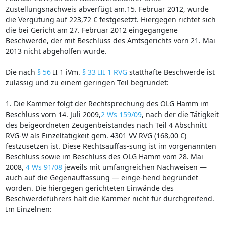
Zustellungsnachweis abverfügt am.15. Februar 2012, wurde
die Vergütung auf 223,72 € festgesetzt. Hiergegen richtet sich
die bei Gericht am 27. Februar 2012 eingegangene
Beschwerde, der mit Beschluss des Amtsgerichts vorn 21. Mai
2013 nicht abgeholfen wurde.
Die nach
§ 56
II 1 iVm.
§ 33 III 1 RVG
statthafte Beschwerde ist
zulässig und zu einem geringen Teil begründet:
1. Die Kammer folgt der Rechtsprechung des OLG Hamm im
Beschluss vorn 14. Juli 2009,
2 Ws 159/09
, nach der die Tätigkeit
des beigeordneten Zeugenbeistandes nach Teil 4 Abschnitt
RVG-W als Einzeltätigkeit gem. 4301 VV RVG (168,00 €)
festzusetzen ist. Diese Rechtsauffas-sung ist im vorgenannten
Beschluss sowie im Beschluss des OLG Hamm vom 28. Mai
2008,
4 Ws 91/08
jeweils mit umfangreichen Nachweisen —
auch auf die Gegenauffassung — einge-hend begründet
worden. Die hiergegen gerichteten Einwände des
Beschwerdeführers hält die Kammer nicht für durchgreifend.
Im Einzelnen: