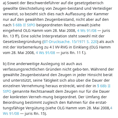
a) Soweit der Beschwerdeführer auf die gesetzgeberisch
gewollte Gleichstellung von Zeugen-beistand und Verteidiger
verweist, so bezieht sich dies nach Auffassung der Kammer
nur auf den gewählten Zeugenbeistand, nicht aber auf den
nach
§ 68b II StPO
beigeordneten Rechts-anwalt (siehe
eingehend OLG Hamm vom 28. Mai 2008,
4 Ws 91/08
— juris
Rn. 13 ff). Eine solche Interpretation steht sowohl mit der
Gesetzesbegründung (
BT-Drucksache. 15/1971 S. 220
) als auch
mit der Vorbemerkung zu 4 I VV-RVG in Einklang (OLG Hamm
vom 28. Mai 2008,
4 Ws 91/08
— juris Rn. 11 f.).
b) Eine anderweitige Auslegung ist auch aus
verfassungsrechtlichen Gründen nicht gebo-ten. Während der
gewählte Zeugenbeistand den Zeugen in jeder Hinsicht berät
und unterstützt, seine Tätigkeit sich also über die Dauer der
einzelnen Vernehmung heraus erstreckt, wird der in
§ 68b II
StPO
genannte Rechtsanwalt dem Zeugen nur für die Dauer
der konkreten Verneh-mung beigeordnet. Der Umfang der
Beiordnung bestimmt zugleich den Rahmen für die erstat-
tungsfähige Vergütung (siehe OLG Hamm vom 28. Mai 2008,
4
Ws 91/08
— juris Rn. 15).