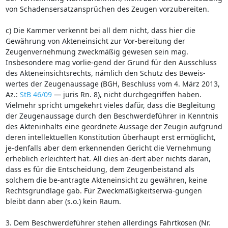
von Schadensersatzansprüchen des Zeugen vorzubereiten.
c) Die Kammer verkennt bei all dem nicht, dass hier die
Gewährung von Akteneinsicht zur Vor-bereitung der
Zeugenvernehmung zweckmäßig gewesen sein mag.
Insbesondere mag vorlie-gend der Grund für den Ausschluss
des Akteneinsichtsrechts, nämlich den Schutz des Beweis-
wertes der Zeugenaussage (BGH, Beschluss vom 4. März 2013,
Az.:
StB 46/09
— juris Rn. 8), nicht durchgegriffen haben.
Vielmehr spricht umgekehrt vieles dafür, dass die Begleitung
der Zeugenaussage durch den Beschwerdeführer in Kenntnis
des Akteninhalts eine geordnete Aussage der Zeugin aufgrund
deren intellektuellen Konstitution überhaupt erst ermöglicht,
je-denfalls aber dem erkennenden Gericht die Vernehmung
erheblich erleichtert hat. All dies än-dert aber nichts daran,
dass es für die Entscheidung, dem Zeugenbeistand als
solchem die be-antragte Akteneinsicht zu gewähren, keine
Rechtsgrundlage gab. Für Zweckmäßigkeitserwä-gungen
bleibt dann aber (s.o.) kein Raum.
3. Dem Beschwerdeführer stehen allerdings Fahrtkosen (Nr.