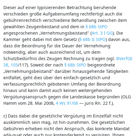
Dieser auf einer typisierenden Betrachtung beruhende
verschieden große Aufgabenumfang rechtfertigt auch die
gebührenrechtlich verschiedene Behandlung zwischen dem
gewählten Zeugenbeistand und dem in
§ 68b StPO
angesprochenen „Vernehmungsbeistand" (
Art. 3 I GG
). Die
Kammer geht dabei mit dem Gesetz (
§ 68b II StPO
) davon aus,
dass die Beiordnung für die Dauer der Vernehmung
notwendig, aber auch ausreichend ist, um dem
Schutzbedürfnis des Zeugen Rechnung zu tragen (vgl.
BVerfGE
38, 105
/117). Soweit der nach
§ 68b StPO
beigeordnete
„Vernehmungsbeistand" darüber hinausgehende Tätigkeiten
entfaltet, geht dies über den einfach-gesetzlich und
verfassungsrechtlich gebotenen Umfang der Beiordnung
hinaus und kann damit auch keinen weitergehenden
Vergütungsanspruch gegen die Landeskasse begründen (OLG
Hamm vom 28. Mai 2008,
4 Ws 91/08
— juris Rn. 22 f.).
c) Dass dabei die gesetzliche Vergütung im Einzelfall nicht
auskömmlich sein mag, ist hin-zunehmen. Die gesetzlichen
Gebühren erheben nicht den Anspruch, das konkrete Mandat
adä-quat oder auch nur kostendeckend zu vergüten. Ihnen