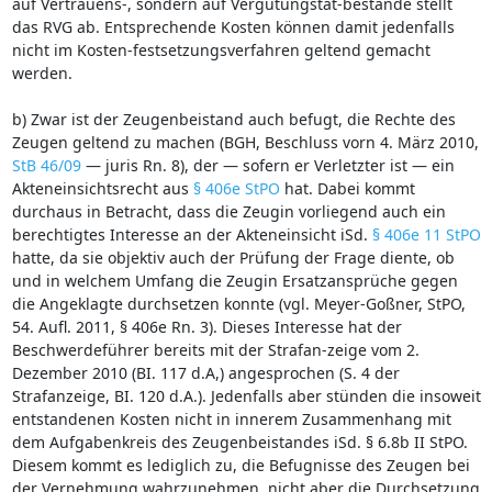
auf Vertrauens-, sondern auf Vergütungstat-bestände stellt
das RVG ab. Entsprechende Kosten können damit jedenfalls
nicht im Kosten-festsetzungsverfahren geltend gemacht
werden.
b) Zwar ist der Zeugenbeistand auch befugt, die Rechte des
Zeugen geltend zu machen (BGH, Beschluss vorn 4. März 2010,
StB 46/09
— juris Rn. 8), der — sofern er Verletzter ist — ein
Akteneinsichtsrecht aus
§ 406e StPO
hat. Dabei kommt
durchaus in Betracht, dass die Zeugin vorliegend auch ein
berechtigtes Interesse an der Akteneinsicht iSd.
§ 406e 11 StPO
hatte, da sie objektiv auch der Prüfung der Frage diente, ob
und in welchem Umfang die Zeugin Ersatzansprüche gegen
die Angeklagte durchsetzen konnte (vgl. Meyer-Goßner, StPO,
54. Aufl. 2011, § 406e Rn. 3). Dieses Interesse hat der
Beschwerdeführer bereits mit der Strafan-zeige vom 2.
Dezember 2010 (BI. 117 d.A,) angesprochen (S. 4 der
Strafanzeige, BI. 120 d.A.). Jedenfalls aber stünden die insoweit
entstandenen Kosten nicht in innerem Zusammenhang mit
dem Aufgabenkreis des Zeugenbeistandes iSd. § 6.8b II StPO.
Diesem kommt es lediglich zu, die Befugnisse des Zeugen bei
der Vernehmung wahrzunehmen, nicht aber die Durchsetzung