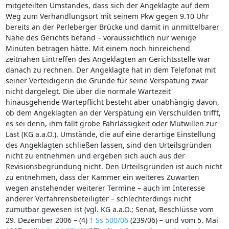
mitgeteilten Umstandes, dass sich der Angeklagte auf dem
Weg zum Verhandlungsort mit seinem Pkw gegen 9.10 Uhr
bereits an der Perleberger Brücke und damit in unmittelbarer
Nähe des Gerichts befand – voraussichtlich nur wenige
Minuten betragen hätte. Mit einem noch hinreichend
zeitnahen Eintreffen des Angeklagten an Gerichtsstelle war
danach zu rechnen. Der Angeklagte hat in dem Telefonat mit
seiner Verteidigerin die Gründe für seine Verspätung zwar
nicht dargelegt. Die über die normale Wartezeit
hinausgehende Wartepflicht besteht aber unabhängig davon,
ob dem Angeklagten an der Verspätung ein Verschulden trifft,
es sei denn, ihm fällt grobe Fahrlässigkeit oder Mutwillen zur
Last (KG a.a.O.). Umstände, die auf eine derartige Einstellung
des Angeklagten schließen lassen, sind den Urteilsgründen
nicht zu entnehmen und ergeben sich auch aus der
Revisionsbegründung nicht. Den Urteilsgründen ist auch nicht
zu entnehmen, dass der Kammer ein weiteres Zuwarten
wegen anstehender weiterer Termine – auch im Interesse
anderer Verfahrensbeteiligter – schlechterdings nicht
zumutbar gewesen ist (vgl. KG a.a.O.; Senat, Beschlüsse vom
29. Dezember 2006 – (4)
1 Ss 500/06
(239/06) – und vom 5. Mai