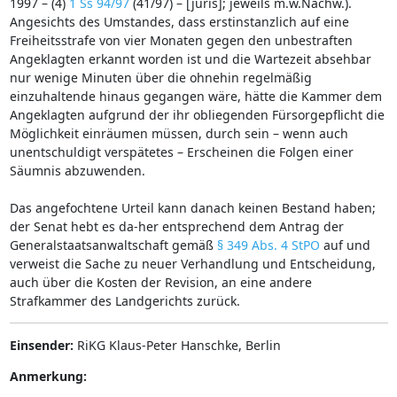
1997 – (4)
1 Ss 94/97
(41/97) – [juris]; jeweils m.w.Nachw.).
Angesichts des Umstandes, dass erstinstanzlich auf eine
Freiheitsstrafe von vier Monaten gegen den unbestraften
Angeklagten erkannt worden ist und die Wartezeit absehbar
nur wenige Minuten über die ohnehin regelmäßig
einzuhaltende hinaus gegangen wäre, hätte die Kammer dem
Angeklagten aufgrund der ihr obliegenden Fürsorgepflicht die
Möglichkeit einräumen müssen, durch sein – wenn auch
unentschuldigt verspätetes – Erscheinen die Folgen einer
Säumnis abzuwenden.
Das angefochtene Urteil kann danach keinen Bestand haben;
der Senat hebt es da-her entsprechend dem Antrag der
Generalstaatsanwaltschaft gemäß
§ 349 Abs. 4 StPO
auf und
verweist die Sache zu neuer Verhandlung und Entscheidung,
auch über die Kosten der Revision, an eine andere
Strafkammer des Landgerichts zurück.
Einsender:
RiKG Klaus-Peter Hanschke, Berlin
Anmerkung: