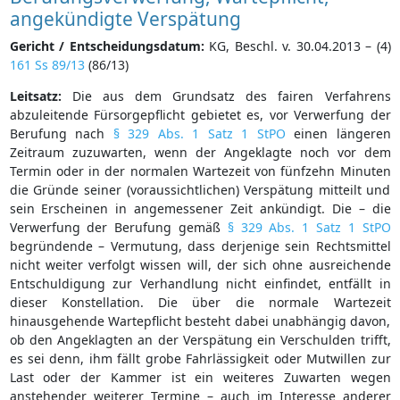
angekündigte Verspätung
Gericht / Entscheidungsdatum:
KG, Beschl. v. 30.04.2013 – (4)
161 Ss 89/13
(86/13)
Leitsatz:
Die aus dem Grundsatz des fairen Verfahrens
abzuleitende Fürsorgepflicht gebietet es, vor Verwerfung der
Berufung nach
§ 329 Abs. 1 Satz 1 StPO
einen längeren
Zeitraum zuzuwarten, wenn der Angeklagte noch vor dem
Termin oder in der normalen Wartezeit von fünfzehn Minuten
die Gründe seiner (voraussichtlichen) Verspätung mitteilt und
sein Erscheinen in angemessener Zeit ankündigt. Die – die
Verwerfung der Berufung gemäß
§ 329 Abs. 1 Satz 1 StPO
begründende – Vermutung, dass derjenige sein Rechtsmittel
nicht weiter verfolgt wissen will, der sich ohne ausreichende
Entschuldigung zur Verhandlung nicht einfindet, entfällt in
dieser Konstellation. Die über die normale Wartezeit
hinausgehende Wartepflicht besteht dabei unabhängig davon,
ob den Angeklagten an der Verspätung ein Verschulden trifft,
es sei denn, ihm fällt grobe Fahrlässigkeit oder Mutwillen zur
Last oder der Kammer ist ein weiteres Zuwarten wegen
anstehender weiterer Termine – auch im Interesse anderer