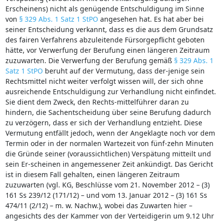
Erscheinens) nicht als genügende Entschuldigung im Sinne
von
§ 329 Abs. 1 Satz 1 StPO
angesehen hat. Es hat aber bei
seiner Entscheidung verkannt, dass es die aus dem Grundsatz
des fairen Verfahrens abzuleitende Fürsorgepflicht geboten
hätte, vor Verwerfung der Berufung einen längeren Zeitraum
zuzuwarten. Die Verwerfung der Berufung gemäß
§ 329 Abs. 1
Satz 1 StPO
beruht auf der Vermutung, dass der-jenige sein
Rechtsmittel nicht weiter verfolgt wissen will, der sich ohne
ausreichende Entschuldigung zur Verhandlung nicht einfindet.
Sie dient dem Zweck, den Rechts-mittelführer daran zu
hindern, die Sachentscheidung über seine Berufung dadurch
zu verzögern, dass er sich der Verhandlung entzieht. Diese
Vermutung entfällt jedoch, wenn der Angeklagte noch vor dem
Termin oder in der normalen Wartezeit von fünf-zehn Minuten
die Gründe seiner (voraussichtlichen) Verspätung mitteilt und
sein Er-scheinen in angemessener Zeit ankündigt. Das Gericht
ist in diesem Fall gehalten, einen längeren Zeitraum
zuzuwarten (vgl. KG, Beschlüsse vom 21. November 2012 – (3)
161 Ss 239/12 (171/12) – und vom 13. Januar 2012 – (3) 161 Ss
474/11 (2/12) – m. w. Nachw.), wobei das Zuwarten hier –
angesichts des der Kammer von der Verteidigerin um 9.12 Uhr