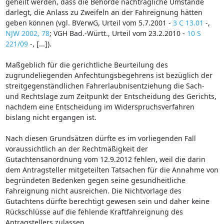
geheilt werden, dass die Behörde nachträgliche Umstände
darlegt, die Anlass zu Zweifeln an der Fahreignung hätten
geben können (vgl. BVerwG, Urteil vom 5.7.2001 -
3 C 13.01
-,
NJW 2002, 78
; VGH Bad.-Württ., Urteil vom 23.2.2010 -
10 S
221/09
-, [...]).
Maßgeblich für die gerichtliche Beurteilung des
zugrundeliegenden Anfechtungsbegehrens ist bezüglich der
streitgegenständlichen Fahrerlaubnisentziehung die Sach-
und Rechtslage zum Zeitpunkt der Entscheidung des Gerichts,
nachdem eine Entscheidung im Widerspruchsverfahren
bislang nicht ergangen ist.
Nach diesen Grundsätzen dürfte es im vorliegenden Fall
voraussichtlich an der Rechtmäßigkeit der
Gutachtensanordnung vom 12.9.2012 fehlen, weil die darin
dem Antragsteller mitgeteilten Tatsachen für die Annahme von
begründeten Bedenken gegen seine gesundheitliche
Fahreignung nicht ausreichen. Die Nichtvorlage des
Gutachtens dürfte berechtigt gewesen sein und daher keine
Rückschlüsse auf die fehlende Kraftfahreignung des
Antragstellers zulassen.