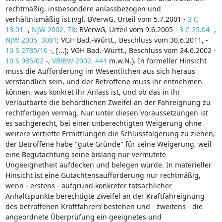
rechtmäßig, insbesondere anlassbezogen und
verhältnismäßig ist (vgl. BVerwG, Urteil vom 5.7.2001 -
3 C
13.01
-,
NJW 2002, 78
; BVerwG, Urteil vom 9.6.2005 -
3 C 25.04
-,
NJW 2005, 3081
; VGH Bad.-Württ., Beschluss vom 30.6.2011, -
10 S 2785/10
-, [...]; VGH Bad.-Württ., Beschluss vom 24.6.2002 -
10 S 985/02
-,
VBlBW 2002, 441
m.w.N.). In formeller Hinsicht
muss die Aufforderung im Wesentlichen aus sich heraus
verständlich sein, und der Betroffene muss ihr entnehmen
können, was konkret ihr Anlass ist, und ob das in ihr
Verlautbarte die behördlichen Zweifel an der Fahreignung zu
rechtfertigen vermag. Nur unter diesen Voraussetzungen ist
es sachgerecht, bei einer unberechtigten Weigerung ohne
weitere vertiefte Ermittlungen die Schlussfolgerung zu ziehen,
der Betroffene habe "gute Gründe" für seine Weigerung, weil
eine Begutachtung seine bislang nur vermutete
Ungeeignetheit aufdecken und belegen würde. In materieller
Hinsicht ist eine Gutachtensaufforderung nur rechtmäßig,
wenn - erstens - aufgrund konkreter tatsächlicher
Anhaltspunkte berechtigte Zweifel an der Kraftfahreignung
des betroffenen Kraftfahrers bestehen und - zweitens - die
angeordnete Überprüfung ein geeignetes und