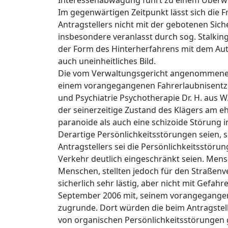
Interessenabwägung führt zu einem Überwie
Im gegenwärtigen Zeitpunkt lässt sich die 
Antragstellers nicht mit der gebotenen Sic
insbesondere veranlasst durch sog. Stalking
der Form des Hinterherfahrens mit dem Auto
auch uneinheitliches Bild.
Die vom Verwaltungsgericht angenommene off
einem vorangegangenen Fahrerlaubnisentzi
und Psychiatrie Psychotherapie Dr. H. aus
der seinerzeitige Zustand des Klägers am e
paranoide als auch eine schizoide Störung 
Derartige Persönlichkeitsstörungen seien, s
Antragstellers sei die Persönlichkeitsstör
Verkehr deutlich eingeschränkt seien. Mens
Menschen, stellten jedoch für den Straßenve
sicherlich sehr lästig, aber nicht mit Gefah
September 2006 mit, seinem vorangegangen
zugrunde. Dort würden die beim Antragstell
von organischen Persönlichkeitsstörungen 