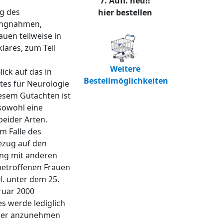
7. Aufl. neu!!
ng des
hier bestellen
lungnahmen,
uen teilweise in
lares, zum Teil
Weitere
ick auf das in
Bestellmöglichkeiten
tes für Neurologie
esem Gutachten ist
sowohl eine
beider Arten.
m Falle des
Bezug auf den
ang mit anderen
 betroffenen Frauen
H. unter dem 25.
ruar 2000
s werde lediglich
eller anzunehmen