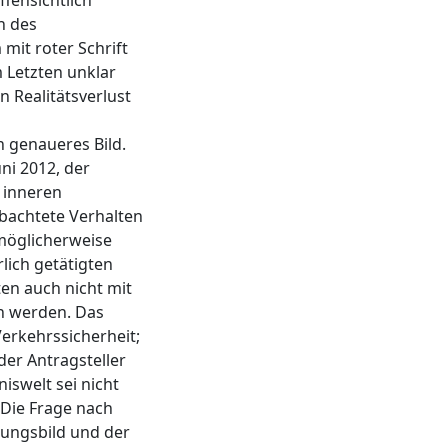
fensichtlich
n des
mit roter Schrift
 Letzten unklar
n Realitätsverlust
n genaueres Bild.
ni 2012, der
d inneren
bachtete Verhalten
 möglicherweise
ich getätigten
en auch nicht mit
en werden. Das
erkehrssicherheit;
der Antragsteller
iswelt sei nicht
 Die Frage nach
nungsbild und der