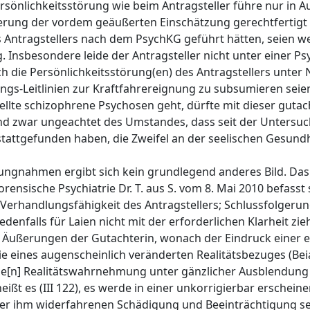
sönlichkeitsstörung wie beim Antragsteller führe nur in 
erung der vordem geäußerten Einschätzung gerechtfertigt s
es Antragstellers nach dem PsychKG geführt hätten, seien 
 Insbesondere leide der Antragsteller nicht unter einer Ps
 die Persönlichkeitsstörung(en) des Antragstellers unter Nr
ungs-Leitlinien zur Kraftfahrereignung zu subsumieren seie
tellte schizophrene Psychosen geht, dürfte mit dieser gutac
und zwar ungeachtet des Umstandes, dass seit der Untersu
e stattgefunden haben, die Zweifel an der seelischen Gesund
lungnahmen ergibt sich kein grundlegend anderes Bild. Da
rensische Psychiatrie Dr. T. aus S. vom 8. Mai 2010 befasst 
 Verhandlungsfähigkeit des Antragstellers; Schlussfolgerun
denfalls für Laien nicht mit der erforderlichen Klarheit zie
Äußerungen der Gutachterin, wonach der Eindruck einer e
eines augenscheinlich veränderten Realitätsbezuges (Beiakt
ende[n] Realitätswahrnehmung unter gänzlicher Ausblendung
 heißt es (III 122), es werde in einer unkorrigierbar ersche
r ihm widerfahrenen Schädigung und Beeinträchtigung sei