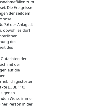
Ausnahmefällen zum
ei. Die Ereignisse
wegen der seitdem
ychose.
. 7.6 der Anlage 4
n, obwohl es dort
hterlichen
chung des
heit des
s Gutachten der
sich mit der
gen auf die
hen.
rheblich gestörten
e III Bl. 116)
 eigenen
inenden Weise immer
ner Person in der