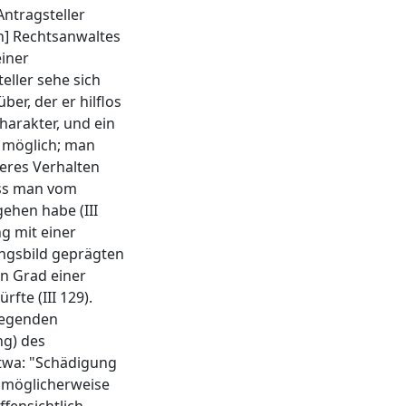
Antragsteller
en] Rechtsanwaltes
einer
eller sehe sich
er, der er hilflos
harakter, und ein
z möglich; man
deres Verhalten
ass man vom
ehen habe (III
g mit einer
ngsbild geprägten
n Grad einer
rfte (III 129).
wiegenden
ng) des
etwa: "Schädigung
s möglicherweise