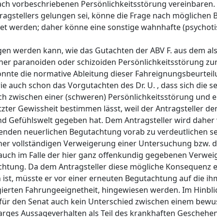
ach vorbeschriebenen Persönlichkeitsstörung vereinbaren.
ragstellers gelungen sei, könne die Frage nach möglichen
t werden; daher könne eine sonstige wahnhafte (psychoti
gen werden kann, wie das Gutachten der ABV F. aus dem als
iner paranoiden oder schizoiden Persönlichkeitsstörung zu
nnte die normative Ableitung dieser Fahreignungsbeurteil
ie auch schon das Vorgutachten des Dr. U. , dass sich die s
ich zwischen einer (schweren) Persönlichkeitsstörung und 
letzter Gewissheit bestimmen lässt, weil der Antragsteller 
und Gefühlswelt gegeben hat. Dem Antragsteller wird daher 
den neuerlichen Begutachtung vorab zu verdeutlichen sei
iner vollständigen Verweigerung einer Untersuchung bzw. 
n auch im Falle der hier ganz offenkundig gegebenen Verwei
achtung. Da dem Antragsteller diese mögliche Konsequenz
 ist, müsste er vor einer erneuten Begutachtung auf die i
ngierten Fahrungeeignetheit, hingewiesen werden. Im Hinbli
für den Senat auch kein Unterschied zwischen einem bew
 karges Aussageverhalten als Teil des krankhaften Geschehe