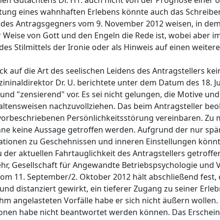
hen Gutachtens Dr. H1. auch nicht von der Prognose einer of
htung eines wahnhaften Erlebens könnte auch das Schreibe
 des Antragsgegners vom 9. November 2012 weisen, in dem 
Weise von Gott und den Engeln die Rede ist, wobei aber im
es Stilmittels der Ironie oder als Hinweis auf einen weitere
k auf die Art des seelischen Leidens des Antragstellers kei
ninaldirektor Dr. U. berichtete unter dem Datum des 18. Ju
und "zensierend" vor. Es sei nicht gelungen, die Motive un
altensweisen nachzuvollziehen. Das beim Antragsteller beo
 vorbeschriebenen Persönlichkeitsstörung vereinbaren. Zu
 keine Aussage getroffen werden. Aufgrund der nur spärl
tionen zu Geschehnissen und inneren Einstellungen könnt
der aktuellen Fahrtauglichkeit des Antragstellers getroff
ehr, Gesellschaft für Angewandte Betriebspsychologie und V
vom 11. September/2. Oktober 2012 hält abschließend fest, 
 distanziert gewirkt, ein tieferer Zugang zu seiner Erlebn
hm angelasteten Vorfälle habe er sich nicht äußern wollen.
ionen habe nicht beantwortet werden können. Das Erschei