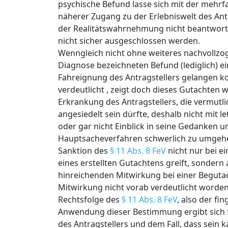
psychische Befund lasse sich mit der mehrf
näherer Zugang zu der Erlebniswelt des Ant
der Realitätswahrnehmung nicht beantworte
nicht sicher ausgeschlossen werden.
Wenngleich nicht ohne weiteres nachvollzo
Diagnose bezeichneten Befund (lediglich) e
Fahreignung des Antragstellers gelangen ko
verdeutlicht , zeigt doch dieses Gutachten w
Erkrankung des Antragstellers, die vermutl
angesiedelt sein dürfte, deshalb nicht mit 
oder gar nicht Einblick in seine Gedanken 
Hauptsacheverfahren schwerlich zu umgehen
Sanktion des
§ 11 Abs. 8 FeV
nicht nur bei e
eines erstellten Gutachtens greift, sonder
hinreichenden Mitwirkung bei einer Begut
Mitwirkung nicht vorab verdeutlicht worden
Rechtsfolge des
§ 11 Abs. 8 FeV
, also der fi
Anwendung dieser Bestimmung ergibt sich 
des Antragstellers und dem Fall, dass sein