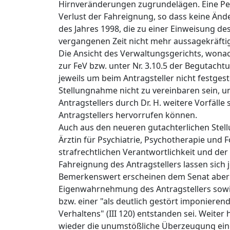
Hirnveränderungen zugrundelägen. Eine Per
Verlust der Fahreignung, so dass keine Änd
des Jahres 1998, die zu einer Einweisung d
vergangenen Zeit nicht mehr aussagekräftig.
Die Ansicht des Verwaltungsgerichts, wonach
zur FeV bzw. unter Nr. 3.10.5 der Begutacht
jeweils um beim Antragsteller nicht festges
Stellungnahme nicht zu vereinbaren sein, 
Antragstellers durch Dr. H. weitere Vorfäll
Antragstellers hervorrufen können.
Auch aus den neueren gutachterlichen Stel
Ärztin für Psychiatrie, Psychotherapie und Fo
strafrechtlichen Verantwortlichkeit und der
Fahreignung des Antragstellers lassen sich je
Bemerkenswert erscheinen dem Senat aber 
Eigenwahrnehmung des Antragstellers sowie 
bzw. einer "als deutlich gestört imponier
Verhaltens" (III 120) entstanden sei. Weiter
wieder die unumstößliche Überzeugung eine