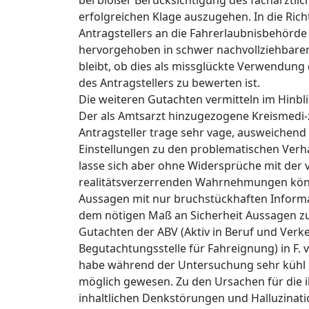
bei bloßer Berücksichtigung des fachärztlic
erfolgreichen Klage auszugehen. In die Ric
Antragstellers an die Fahrerlaubnisbehörde
hervorgehoben in schwer nachvollziehbarer 
bleibt, ob dies als missglückte Verwendung d
des Antragstellers zu bewerten ist.
Die weiteren Gutachten vermitteln im Hinblic
Der als Amtsarzt hinzugezogene Kreismedi-zi
Antragsteller trage sehr vage, ausweichend 
Einstellungen zu den problematischen Verh
lasse sich aber ohne Widersprüche mit der
realitätsverzerrenden Wahrnehmungen könne
Aussagen mit nur bruchstückhaften Informa
dem nötigen Maß an Sicherheit Aussagen zu 
Gutachten der ABV (Aktiv in Beruf und Verk
Begutachtungsstelle für Fahreignung) in F. 
habe während der Untersuchung sehr kühl und
möglich gewesen. Zu den Ursachen für die i
inhaltlichen Denkstörungen und Halluzinat