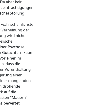
 Da aber kein
 Beeinträchtigungen
sche) Störung
 wahrscheinlichste
r Verneinung der
ung wird nicht
eelische
einer Psychose
den Gutachtern kaum
vor einer im
n, dass die
der Vorenthaltung
gerung einer
 einer mangelnden
hm drohende
ck auf die
ussten "Mauern"
ns bewertet