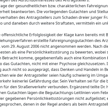
gen des Aufschubinteresses des Antragstellers.
Frage der gesundheitlichen bzw. charakterlichen Fahreignu
herheit beantworten. Die vorliegenden Gutachten und Stel
verhalten des Antragstellers zum Schaden dreier junger Fra
 und daneben durch weitere Straftaten, vermitteln ein unk
ensichtliche Erfolglosigkeit der Klage kann bereits mit Bl
ehungsverfahren erstellte Fahreignungsgutachten des Arz
 W. vom 29. August 2006 nicht angenommen werden. Nach di
hesten als eine Persönlichkeitsstörung zu bewerten, wobei 
in Betracht komme, gegebenenfalls auch eine Kombination 
o das Gutachten, nicht mit einer Psychose gleichzusetzen. I
ung auch nicht so ausgeprägt, dass Denken und Handeln in 
chen wie der Antragsteller seien häufig schwierig im Umg
rkehr keinerlei Gefährdung dar. Sein Verhalten sei für die
ren für den Straßenverkehr verbunden. Ergänzend teilte Dr. 
en Gutachten lägen die Begutachtungs-Leitlinien vom Feb
er gegebenen Persönlichkeitsstörungen nicht aufgelistet; e
gesprochen, denen in der Regel anders als beim Antragst