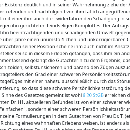
er Existenz deutlich und in seiner Wahrnehmung ziehe der 
 vertretenden und nachfolgend von ihm tätlich angegriffen
M.H. mit einer ihm auch dort widerfahrenden Schädigung in s
gen ihn gerichteten feindseligen Komplottes. Der Antragst
nd ihn beeinträchtigenden und schädigenden Umwelt gegenüb
eige über Jahre einen unumstößlichen und unkorrigierbaren C
Betrachten seiner Position scheine ihm auch nicht im Ansat
teller sei so in diesem Erleben gefangen, dass ihm ein an
Zusammenfassend gelangt die Gutachterin zu dem Ergebnis, d
 schizoiden, selbstunsicheren und paranoiden Zügen auszug
ntragstellers den Grad einer schweren Persönlichkeitsstörun
sgefüges mit einer nahezu ausschließlich durch das Störu
nzierung, so dass diese schwere Persönlichkeitsstörung de
 Sinne des Gesetzes gemeint ist wohl
§ 20 StGB
erreichen dü
ten Dr. H1. aktuelleren Befundes ist von einer schwerer 
r "einfachen", sondern einer schweren Persönlichkeitsstöru
nzelne Formulierungen in dem Gutachten von Frau Dr. T. (
e Richtung eines wahnhaften Erlebens weisen, ist anders al