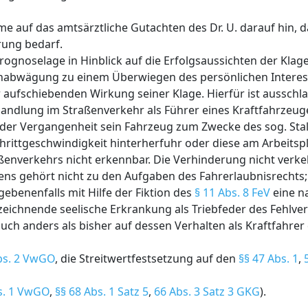
 auf das amtsärztliche Gutachten des Dr. U. darauf hin, d
rung bedarf.
rognoselage in Hinblick auf die Erfolgsaussichten der Klage
enabwägung zu einem Überwiegen des persönlichen Interes
r aufschiebenden Wirkung seiner Klage. Hierfür ist aussch
handlung im Straßenverkehr als Führer eines Kraftfahrzeuge
n der Vergangenheit sein Fahrzeug zum Zwecke des sog. Stal
rittgeschwindigkeit hinterherfuhr oder diese am Arbeitspla
aßenverkehrs nicht erkennbar. Die Verhinderung nicht verke
ltens gehört nicht zu den Aufgaben des Fahrerlaubnisrechts
gebenenfalls mit Hilfe der Fiktion des
§ 11 Abs. 8 FeV
eine n
zeichnende seelische Erkrankung als Triebfeder des Fehlve
 auch anders als bisher auf dessen Verhalten als Kraftfahre
bs. 2 VwGO
, die Streitwertfestsetzung auf den
§§ 47 Abs. 1
,
s. 1 VwGO
,
§§ 68 Abs. 1 Satz 5
,
66 Abs. 3 Satz 3 GKG
).