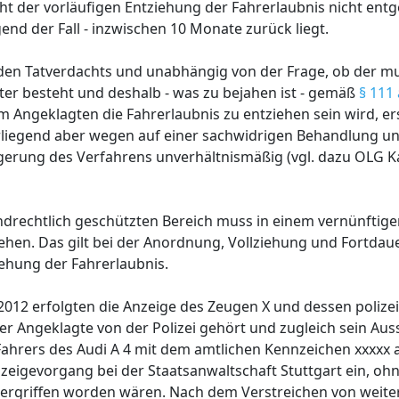
ht der vorläufigen Entziehung der Fahrerlaubnis nicht en
nd der Fall - inzwischen 10 Monate zurück liegt.
en Tatverdachts und unabhängig von der Frage, ob der m
ter besteht und deshalb - was zu bejahen ist - gemäß
§ 111
Angeklagten die Fahrerlaubnis zu entziehen sein wird, er
orliegend aber wegen auf einer sachwidrigen Behandlung un
rung des Verfahrens unverhältnismäßig (vgl. dazu OLG K
undrechtlich geschützten Bereich muss in einem vernünftige
ehen. Das gilt bei der Anordnung, Vollziehung und Fortdaue
ehung der Fahrerlaubnis.
012 erfolgten die Anzeige des Zeugen X und dessen poliz
r Angeklagte von der Polizei gehört und zugleich sein Au
hrers des Audi A 4 mit dem amtlichen Kennzeichen xxxxx 
nzeigevorgang bei der Staatsanwaltschaft Stuttgart ein, oh
 ergriffen worden wären. Nach dem Verstreichen von weit