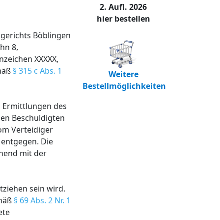
2. Aufl. 2026
hier bestellen
sgerichts Böblingen
hn 8,
nzeichen XXXXX,
emäß
§ 315 c Abs. 1
Weitere
Bestellmöglichkeiten
n Ermittlungen des
den Beschuldigten
om Verteidiger
 entgegen. Die
hend mit der
ziehen sein wird.
emäß
§ 69 Abs. 2 Nr. 1
ete