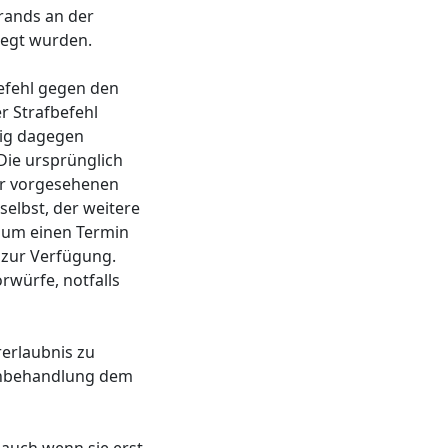
rands an der
legt wurden.
befehl gegen den
r Strafbefehl
tig dagegen
Die ursprünglich
er vorgesehenen
elbst, der weitere
at um einen Termin
 zur Verfügung.
würfe, notfalls
rerlaubnis zu
achbehandlung dem