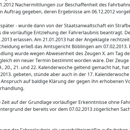
1.2012 Nachermittlungen zur Beschaffenheit des Fahrbahn
in Auftrag gegeben, deren Ergebnisse am 06.12.2012 vorge
später - wurde dann von der Staatsanwaltschaft ein Straf
 die vorläufige Entziehung der Fahrerlaubnis beantragt. De
2013 erlassen. Am 21.01.2013 hat der Angeklagte rechtzei
cheidung erließ das Amtsgericht Böblingen am 07.02.2013. 
andlung wurde wegen Abwesenheit des Zeugen X. am Tag d
leich ein neuer Termin bestimmt worden wäre. Der Zeuge s
 19., 20., 21. und 22. Kalenderwoche geltend gemacht hat, h
i 2013. gebeten, stünde aber auch in der 17. Kalenderwoche
Anspruch auf baldige Klärung der gegen ihn erhobenen Vor
erhandlung.
re Zeit auf der Grundlage vorläufiger Erkenntnisse ohne Fah
 Hintergrund der bereits vor dem 07.02.2013 zögerlichen S