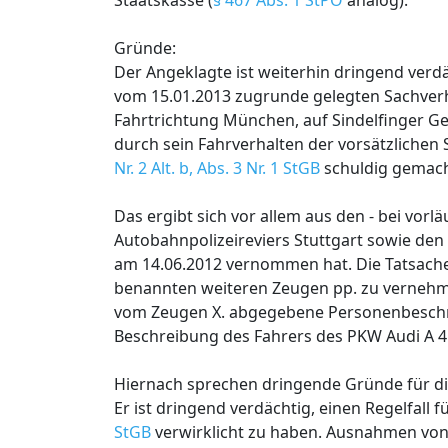
Staatskasse (
§ 467 Abs. 1 StPO
analog).
Gründe:
Der Angeklagte ist weiterhin dringend verd
vom 15.01.2013 zugrunde gelegten Sachverh
Fahrtrichtung München, auf Sindelfinger G
durch sein Fahrverhalten der vorsätzlich
Nr. 2 Alt. b, Abs. 3 Nr. 1 StGB
schuldig gemach
Das ergibt sich vor allem aus den - bei vo
Autobahnpolizeireviers Stuttgart sowie den
am 14.06.2012 vernommen hat. Die Tatsache,
benannten weiteren Zeugen pp. zu vernehm
vom Zeugen X. abgegebene Personenbeschre
Beschreibung des Fahrers des PKW Audi A 4
Hiernach sprechen dringende Gründe für di
Er ist dringend verdächtig, einen Regelfal
StGB
verwirklicht zu haben. Ausnahmen von d