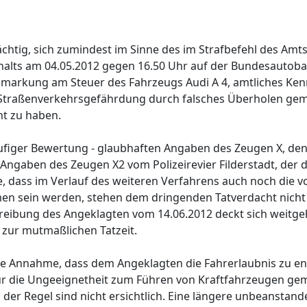
ächtig, sich zumindest im Sinne des im Strafbefehl des Amt
alts am 04.05.2012 gegen 16.50 Uhr auf der Bundesautoba
emarkung am Steuer des Fahrzeugs Audi A 4, amtliches Ken
en Straßenverkehrsgefährdung durch falsches Überholen g
t zu haben.
rläufiger Bewertung - glaubhaften Angaben des Zeugen X, de
 Angaben des Zeugen X2 vom Polizeirevier Filderstadt, der 
 dass im Verlauf des weiteren Verfahrens auch noch die v
en sein werden, stehen dem dringenden Tatverdacht nicht
ibung des Angeklagten vom 14.06.2012 deckt sich weitge
 zur mutmaßlichen Tatzeit.
e Annahme, dass dem Angeklagten die Fahrerlaubnis zu ent
l für die Ungeeignetheit zum Führen von Kraftfahrzeugen g
er Regel sind nicht ersichtlich. Eine längere unbeanstand