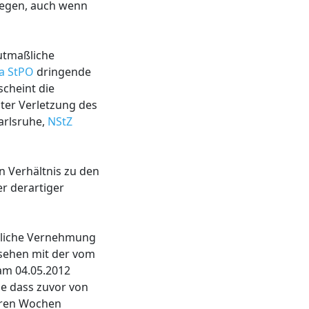
tgegen, auch wenn
utmaßliche
 a StPO
dringende
scheint die
ter Verletzung des
arlsruhe,
NStZ
n Verhältnis zu den
r derartiger
eiliche Vernehmung
ssehen mit der vom
am 04.05.2012
ne dass zuvor von
eren Wochen