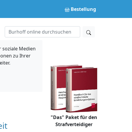
Bestellung
 soziale Medien
ionen zu Ihrer
iter.
"Das" Paket für den
it
Strafverteidiger