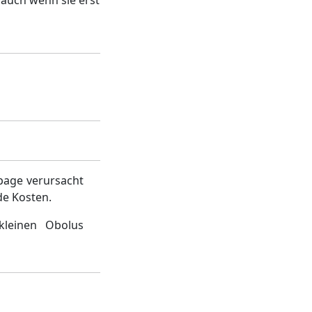
 auch wenn sie erst
page verursacht
de Kosten.
kleinen Obolus