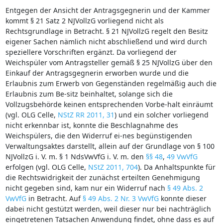
Entgegen der Ansicht der Antragsgegnerin und der Kammer
kommt § 21 Satz 2 NJVollzG vorliegend nicht als
Rechtsgrundlage in Betracht. § 21 NJVollzG regelt den Besitz
eigener Sachen nämlich nicht abschließend und wird durch
speziellere Vorschriften ergänzt. Da vorliegend der
Weichspüler vom Antragsteller gemäß § 25 NJVollzG über den
Einkauf der Antragsgegnerin erworben wurde und die
Erlaubnis zum Erwerb von Gegenständen regelmäßig auch die
Erlaubnis zum Be-sitz beinhaltet, solange sich die
Vollzugsbehörde keinen entsprechenden Vorbe-halt einräumt
(vgl. OLG Celle,
NStZ RR 2011, 31
) und ein solcher vorliegend
nicht erkennbar ist, konnte die Beschlagnahme des
Weichspülers, die den Widerruf ei-nes begünstigenden
Verwaltungsaktes darstellt, allein auf der Grundlage von § 100
NJVollzG i. V. m. § 1 NdsVwVfG i. V. m. den
§§ 48
,
49 VwVfG
erfolgen (vgl. OLG Celle,
NStZ 2011, 704
). Da Anhaltspunkte für
die Rechtswidrigkeit der zunächst erteilten Genehmigung
nicht gegeben sind, kam nur ein Widerruf nach
§ 49 Abs. 2
VwVfG
in Betracht. Auf
§ 49 Abs. 2 Nr. 3 VwVfG
konnte dieser
dabei nicht gestützt werden, weil dieser nur bei nachträglich
eingetretenen Tatsachen Anwendung findet, ohne dass es auf