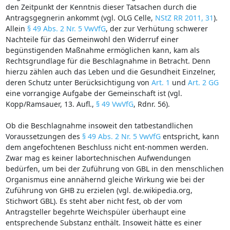
den Zeitpunkt der Kenntnis dieser Tatsachen durch die
Antragsgegnerin ankommt (vgl. OLG Celle,
NStZ RR 2011, 31
).
Allein
§ 49 Abs. 2 Nr. 5 VwVfG
, der zur Verhütung schwerer
Nachteile für das Gemeinwohl den Widerruf einer
begünstigenden Maßnahme ermöglichen kann, kam als
Rechtsgrundlage für die Beschlagnahme in Betracht. Denn
hierzu zählen auch das Leben und die Gesundheit Einzelner,
deren Schutz unter Berücksichtigung von
Art. 1
und
Art. 2 GG
eine vorrangige Aufgabe der Gemeinschaft ist (vgl.
Kopp/Ramsauer, 13. Aufl.,
§ 49 VwVfG
, Rdnr. 56).
Ob die Beschlagnahme insoweit den tatbestandlichen
Voraussetzungen des
§ 49 Abs. 2 Nr. 5 VwVfG
entspricht, kann
dem angefochtenen Beschluss nicht ent-nommen werden.
Zwar mag es keiner labortechnischen Aufwendungen
bedürfen, um bei der Zuführung von GBL in den menschlichen
Organismus eine annähernd gleiche Wirkung wie bei der
Zuführung von GHB zu erzielen (vgl. de.wikipedia.org,
Stichwort GBL). Es steht aber nicht fest, ob der vom
Antragsteller begehrte Weichspüler überhaupt eine
entsprechende Substanz enthält. Insoweit hätte es einer