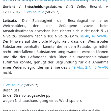
Gericht / Entscheidungsdatum:
OLG Celle, Beschl. v.
12.11.2012 -
1 Ws 459/12
(StrVollz)
Leitsatz:
Die Zulässigkeit der Beschlagnahme eines
Weichspülers, den der Gefangene zuvor beim
Anstaltskaufmann erworben hat, richtet sich nicht nach § 21
NJVollzG, sondern nach § 100 NJVollzG i.V.m.
§§ 48
,
49 VwVfG
.
Der Hinweis auf die bloße Möglichkeit, dass der Weichspüler
Substanzen beinhalten könnte, die in dem Betäubungsmittel-
recht unterfallende Substanzen umgewandelt werden können
und die der Gefangene sich über die Nasenschleimhaut
zuführen könnte, genügt der Begründung für die Annahme
eines Widerrufsgrundes im Sinne des
§ 49 Abs. 2 Nr. 5 VwVfG
nicht.
1 Ws 459/12
(StrVollz)
Beschluss
In der Strafvollzugssache pp.
wegen Nichtaushändigung eines Weichspülers
hat der 1. Strafsenat des Oberlandesgerichts Celle auf die