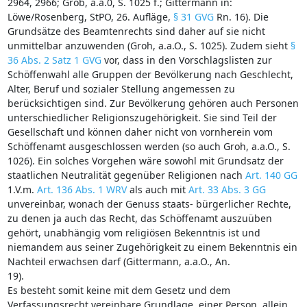
2964, 2966; Grob, a.a.0, S. 1025 f.; Gittermann in:
Löwe/Rosenberg, StPO, 26. Aufläge,
§ 31 GVG
Rn. 16). Die
Grundsätze des Beamtenrechts sind daher auf sie nicht
unmittelbar anzuwenden (Groh, a.a.O., S. 1025). Zudem sieht
§
36 Abs. 2 Satz 1 GVG
vor, dass in den Vorschlagslisten zur
Schöffenwahl alle Gruppen der Bevölkerung nach Geschlecht,
Alter, Beruf und sozialer Stellung angemessen zu
berücksichtigen sind. Zur Bevölkerung gehören auch Personen
unterschiedlicher Religionszugehörigkeit. Sie sind Teil der
Gesellschaft und können daher nicht von vornherein vom
Schöffenamt ausgeschlossen werden (so auch Groh, a.a.O., S.
1026). Ein solches Vorgehen wäre sowohl mit Grundsatz der
staatlichen Neutralität gegenüber Religionen nach
Art. 140 GG
1.V.m.
Art. 136 Abs. 1 WRV
als auch mit
Art. 33 Abs. 3 GG
unvereinbar, wonach der Genuss staats- bürgerlicher Rechte,
zu denen ja auch das Recht, das Schöffenamt auszuüben
gehört, unabhängig vom religiösen Bekenntnis ist und
niemandem aus seiner Zugehörigkeit zu einem Bekenntnis ein
Nachteil erwachsen darf (Gittermann, a.a.O., An.
19).
Es besteht somit keine mit dem Gesetz und dem
Verfassungsrecht vereinbare Grundlage, einer Person, allein