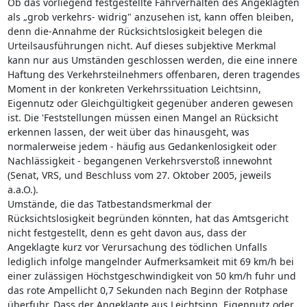
Ob das vorliegend festgestellte Fahrverhalten des Angeklagten
als „grob verkehrs- widrig" anzusehen ist, kann offen bleiben,
denn die-Annahme der Rücksichtslosigkeit belegen die
Urteilsausführungen nicht. Auf dieses subjektive Merkmal
kann nur aus Umständen geschlossen werden, die eine innere
Haftung des Verkehrsteilnehmers offenbaren, deren tragendes
Moment in der konkreten Verkehrssituation Leichtsinn,
Eigennutz oder Gleichgültigkeit gegenüber anderen gewesen
ist. Die 'Feststellungen müssen einen Mangel an Rücksicht
erkennen lassen, der weit über das hinausgeht, was
normalerweise jedem - häufig aus Gedankenlosigkeit oder
Nachlässigkeit - begangenen Verkehrsverstoß innewohnt
(Senat, VRS, und Beschluss vom 27. Oktober 2005, jeweils
a.a.O.).
Umstände, die das Tatbestandsmerkmal der
Rücksichtslosigkeit begründen könnten, hat das Amtsgericht
nicht festgestellt, denn es geht davon aus, dass der
Angeklagte kurz vor Verursachung des tödlichen Unfalls
lediglich infolge mangelnder Aufmerksamkeit mit 69 km/h bei
einer zulässigen Höchstgeschwindigkeit von 50 km/h fuhr und
das rote Ampellicht 0,7 Sekunden nach Beginn der Rotphase
überfuhr. Dass der Angeklagte aus Leichtsinn, Eigennutz oder