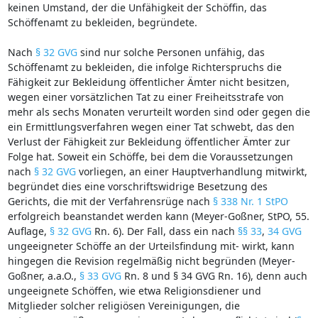
keinen Umstand, der die Unfähigkeit der Schöffin, das
Schöffenamt zu bekleiden, begründete.
Nach
§ 32 GVG
sind nur solche Personen unfähig, das
Schöffenamt zu bekleiden, die infolge Richterspruchs die
Fähigkeit zur Bekleidung öffentlicher Ämter nicht besitzen,
wegen einer vorsätzlichen Tat zu einer Freiheitsstrafe von
mehr als sechs Monaten verurteilt worden sind oder gegen die
ein Ermittlungsverfahren wegen einer Tat schwebt, das den
Verlust der Fähigkeit zur Bekleidung öffentlicher Ämter zur
Folge hat. Soweit ein Schöffe, bei dem die Voraussetzungen
nach
§ 32 GVG
vorliegen, an einer Hauptverhandlung mitwirkt,
begründet dies eine vorschriftswidrige Besetzung des
Gerichts, die mit der Verfahrensrüge nach
§ 338 Nr. 1 StPO
erfolgreich beanstandet werden kann (Meyer-Goßner, StPO, 55.
Auflage,
§ 32 GVG
Rn. 6). Der Fall, dass ein nach
§§ 33
,
34 GVG
ungeeigneter Schöffe an der Urteilsfindung mit- wirkt, kann
hingegen die Revision regelmäßig nicht begründen (Meyer-
Goßner, a.a.O.,
§ 33 GVG
Rn. 8 und § 34 GVG Rn. 16), denn auch
ungeeignete Schöffen, wie etwa Religionsdiener und
Mitglieder solcher religiösen Vereinigungen, die