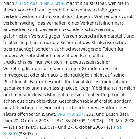
Nach
§ 315c Abs. 1 Nr. 2 StGB
macht sich strafbar, wer die in
dieser Vorschrift auf- gezählten Verkehrsverstöße „grob
verkehrswidrig und rücksichtslos" .begeht. Während als „grob
verkehrswidrig" das Verhalten eines Verkehrsteilnehmers
angesehen wird, das einen besonders schweren und
gefährlichen Verstoß gegen Verkehrsvorschriften darstellt und
in aller Regel nicht nur die Sicherheit des Straßenverkehrs
beeinträchtigt, sondern auch schwerwiegende Folgen für
andere Verkehrsteilnehmer zeitigen kann, gilt als
„rücksichtslos" nur, wer sich im Bewusstsein seiner
Verkehrspflichten aus eigennützigen Gründen über sie
hinwegsetzt oder sich aus Gleichgültigkeit nicht auf seine
Pflichten als Fahrer besinnt. „Rücksichtslos" ist mehr als nur
gedankenlos und nachlässig. Dieser Begriff beinhaltet nämlich
auch ein subjektives Moment, das sich in aller Regel nicht
schon aus dem objektiven Geschehensablauf ergibt, sondern
aus Tatsachen, die eine entsprechende innere Haftung des
Täters offenbaren (Senat,
VRS 113, 291
, 292, und Beschlüsse
vom 20. Oktober 2008 — (3) 1 Ss 243/08 (109/08) -, 19. Mai 2008
— (3) 1 Ss 494/07 (23/08) - und 27. Oktober 2005 - (3)
1 Ss
318/05
(83/05) -).