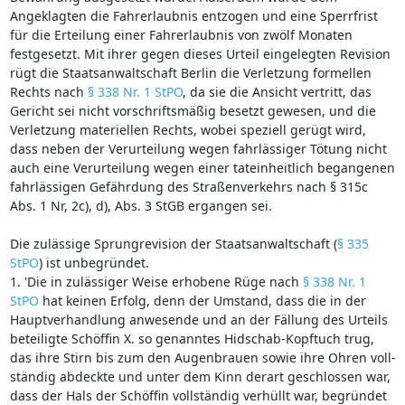
Angeklagten die Fahrerlaubnis entzogen und eine Sperrfrist
für die Erteilung einer Fahrerlaubnis von zwölf Monaten
festgesetzt. Mit ihrer gegen dieses Urteil eingelegten Revision
rügt die Staatsanwaltschaft Berlin die Verletzung formellen
Rechts nach
§ 338 Nr. 1 StPO
, da sie die Ansicht vertritt, das
Gericht sei nicht vorschriftsmäßig besetzt gewesen, und die
Verletzung materiellen Rechts, wobei speziell gerügt wird,
dass neben der Verurteilung wegen fahrlässiger Tötung nicht
auch eine Verurteilung wegen einer tateinheitlich begangenen
fahrlässigen Gefährdung des Straßenverkehrs nach § 315c
Abs. 1 Nr, 2c), d), Abs. 3 StGB ergangen sei.
Die zulässige Sprungrevision der Staatsanwaltschaft (
§ 335
StPO
) ist unbegründet.
1. 'Die in zulässiger Weise erhobene Rüge nach
§ 338 Nr. 1
StPO
hat keinen Erfolg, denn der Umstand, dass die in der
Hauptverhandlung anwesende und an der Fällung des Urteils
beteiligte Schöffin X. so genanntes Hidschab-Kopftuch trug,
das ihre Stirn bis zum den Augenbrauen sowie ihre Ohren voll-
ständig abdeckte und unter dem Kinn derart geschlossen war,
dass der Hals der Schöffin vollständig verhüllt war, begründet