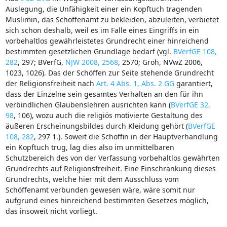
Auslegung, die Unfähigkeit einer ein Kopftuch tragenden
Muslimin, das Schöffenamt zu bekleiden, abzuleiten, verbietet
sich schon deshalb, weil es im Falle eines Eingriffs in ein
vorbehaltlos gewährleistetes Grundrecht einer hinreichend
bestimmten gesetzlichen Grundlage bedarf (vgl.
BVerfGE 108,
282
, 297; BVerfG,
NJW 2008, 2568
, 2570; Groh, NVwZ 2006,
1023, 1026). Das der Schöffen zur Seite stehende Grundrecht
der Religionsfreiheit nach
Art. 4 Abs. 1, Abs. 2 GG
garantiert,
dass der Einzelne sein gesamtes Verhalten an den für ihn
verbindlichen Glaubenslehren ausrichten kann (
BVerfGE 32,
98
, 106), wozu auch die religiös motivierte Gestaltung des
äußeren Erscheinungsbildes durch Kleidung gehört (
BVerfGE
108, 282
, 297 1.). Soweit die Schöffin in der Hauptverhandlung
ein Kopftuch trug, lag dies also im unmittelbaren
Schutzbereich des von der Verfassung vorbehaltlos gewährten
Grundrechts auf Religionsfreiheit. Eine Einschränkung dieses
Grundrechts, welche hier mit dem Ausschluss vom
Schöffenamt verbunden gewesen wäre, wäre somit nur
aufgrund eines hinreichend bestimmten Gesetzes möglich,
das insoweit nicht vorliegt.