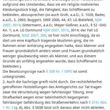
aufgrund des Umstandes, dass sie ein religiös motiviertes
Kleidungsstück trägt, die Fähigkeit, das Schöffenamt zu
bekleiden, abzusprechen (so auch Groh, a.a.O., S. 1026; Bader,
a.a.O., S. 2965; Buggert, StRR 2006, 44, 47; LG Bielefeld,
NJW
2007, 3014
; Gittermann, a.a.O.; Meyer-Goßner, a.a.O., § 52 -GVG
An. 1; a.A. LG Dortmund
NJW 2007, 3013
, 3014; der Fall LG
Dortmund,
NStZ 2007, 360
, ist hier nicht einschlägig, da es
dort um eine Kopftuch tragende Muslimin ging, die im
Rahmen einer Anhörung angegeben hatte, dass Männer und
Frauen grundsätzlich anders seien und Frauen grundsätzlich
weniger glaubwürdig seien als Männer, und aus diesem
Grunde als unfähig angesehen wurde, dass Schöffenamt zu
bekleiden.).
Die Besetzungsrüge nach
§ 338 Nr. 1 StPO
ist somit
unbegründet.
2. Auch die Sachrüge greift nicht durch. Die rechtsfehlerfrei
getroffenen Feststellungen des Amtsgerichts zur Tat tragen
zwar die Verurteilung wegen fahrlässiger Tötung, eine
Strafbarkeit wegen einer tateinheitlich begangenen
fahrlässiger Gefährdung des Straßenverkehrs nach
§ 315c Abs.
1 Nr. 2
c), d), Abs. 3 StGB lässt sich daraus aber nicht ableiten.