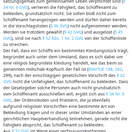
satzungsgemäß zum gemeinsamen Leben verpflichtet sind (
§
34 Nr. 6 GVG
), verlieren die Fähigkeit, das Schöffenamt zu
bekleiden, grundsätzlich nicht. Sie sollen bloß nicht zum
Schöffenamt herangezogen werden und dürfen daher bereits
in die Vorschlagslisten (
§ 36 GVG
) nicht aufgenommen werden.
Werden sie trotzdem gewählt (
§ 42 GVG
) und ausgelost (
§ 45
GVG
), sind sie nach
§ 52 Abs. 1 Nr. 2 GVG
von der Schöffenliste
zu streichen.
Der Fall, dass ein Schöffe ein bestimmtes Kleidungsstück trägt,
begründet auch unter dem Umstand, dass es sich dabei um
eine religiös begründete Kleidung handelt, wie das beim so
genannten Hidschab-Kopftuch der Fall ist (
BVerfGE 108, 282
,
299), nach der einschlägigen gesetzlichen Vorschrift des
§ 32
GVG
nicht die Unfähigkeit, das Schöffenamt zu bekleiden. Dass
der Gesetzgeber solche Personen auch nicht grundsätzlich
vom Schöffenamt ausschließen will, ergibt sich aus
§ 34 Nr. 6
GVG
, der Ordensleuten und Priestern, die ja ebenfalls
aufgrund religiöser Vorschriften eine bestimmte Art von
Bekleidung tragen und in dieser unter Umständen an einer
gerichtlichen Hauptverhandlung teilnehmen, gerade nicht die
Fähigkeit abspricht, das Schöffenamt zu bekleiden.
Aus
§ 32 GVG
im Wege einer verfassungskonformen