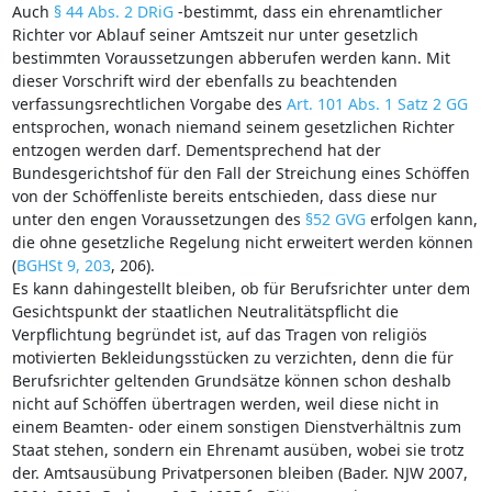
Auch
§ 44 Abs. 2 DRiG
-bestimmt, dass ein ehrenamtlicher
Richter vor Ablauf seiner Amtszeit nur unter gesetzlich
bestimmten Voraussetzungen abberufen werden kann. Mit
dieser Vorschrift wird der ebenfalls zu beachtenden
verfassungsrechtlichen Vorgabe des
Art. 101 Abs. 1 Satz 2 GG
entsprochen, wonach niemand seinem gesetzlichen Richter
entzogen werden darf. Dementsprechend hat der
Bundesgerichtshof für den Fall der Streichung eines Schöffen
von der Schöffenliste bereits entschieden, dass diese nur
unter den engen Voraussetzungen des
§52 GVG
erfolgen kann,
die ohne gesetzliche Regelung nicht erweitert werden können
(
BGHSt 9, 203
, 206).
Es kann dahingestellt bleiben, ob für Berufsrichter unter dem
Gesichtspunkt der staatlichen Neutralitätspflicht die
Verpflichtung begründet ist, auf das Tragen von religiös
motivierten Bekleidungsstücken zu verzichten, denn die für
Berufsrichter geltenden Grundsätze können schon deshalb
nicht auf Schöffen übertragen werden, weil diese nicht in
einem Beamten- oder einem sonstigen Dienstverhältnis zum
Staat stehen, sondern ein Ehrenamt ausüben, wobei sie trotz
der. Amtsausübung Privatpersonen bleiben (Bader. NJW 2007,