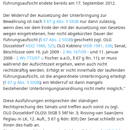
Führungsaufsicht endete bereits am 17. September 2012.
Der Widerruf der Aussetzung der Unterbringung zur
Bewährung ist nach
§ 67 g Abs. 5 StGB
nur dann zulässig,
wenn dies vor dem Ende der mit der Aussetzung von Gesetzes
wegen eingetretenen, hier nicht abgekürzten Dauer der
Führungsaufsicht (
§ 67 Abs. 2 StGB
) geschieht (vgl. OLG
Düsseldorf
NStZ 1986, 525
; OLG Koblenz
MDR 1981, 336
; Senat,
Beschlüsse vom 16. Juli 2009 -
2 Ws 167/09
- und 11. Januar
2008 -
2 Ws 772/07
-; Fischer a.a.O., § 67 g Rn. 11); er muss
während der Aufsichtszeit ergehen, wenn auch nicht
rechtskräftig werden. Erfolgt er nicht innerhalb der laufenden
Führungsaufsicht, ist die angeordnete Unterbringung erledigt
(
§ 67 g Abs. 5 StGB
); ein Widerruf ist dann mangels
bestehender Unterbringungsanordnung nicht mehr möglich."
Diese Ausführungen entsprechen der ständigen
Rechtsprechung des Senats und treffen auch sonst zu (vgl.
OLG Düsseldorf OLGSt StGB 5 56f Nr. 3; Rissing-van Saan/Jens
Peglau in LK, 12. Aufl., 5 67 g Rdn: 85f) Der Senat schließt sich
ihnen des-halb an.