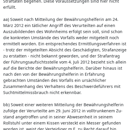
Straftaten begehen. Diese Voraussetzungen sind hier nicht
erfüllt.
aa) Soweit nach Mitteilung der Bewährungshelferin am 24.
März 2012 ein tätlicher Angriff des Verurteilten auf einen
Auszubildenden des Wohnheims erfolgt sein soll, sind schon
die konkreten Umstände des Vorfalls weder mitgeteilt noch
ermittelt worden. Ein entsprechendes Ermittlungsverfahren ist
- trotz der mitgeteilten Absicht des Geschädigten, Strafanzeige
zu erstatten - nicht bekannt geworden, und der Strafantrag
der Führungsaufsichtsstelle vom 4. Juli 2012 bezieht sich allein
auf die Berichte der Bewährungshelferin. Darüber hinaus ist
nach den von der Bewährungshelferin in Erfahrung
gebrachten Umständen des Vorfalls ein ursächlicher
Zusammenhang des Verhaltens des Beschwerdeführers mit
Suchtmittelmissbrauch nicht erkennbar.
bb) Soweit einer weiteren Mitteilung der Bewährungshelferin
zufolge der Verurteilte am 29. Juni 2012 in volltrunkenem Zu-
stand angetroffen und in seiner Abwesenheit in seinem
Rollstuhl unter einem Kissen versteckt ein Messer gefunden
worden ist, weist der Verteidiger m.E. zu Recht darauf hin,