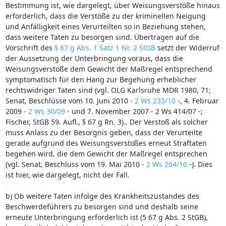
Bestimmung ist, wie dargelegt, über Weisungsverstöße hinaus
erforderlich, dass die Verstöße zu der kriminellen Neigung
und Anfälligkeit eines Verurteilten so in Beziehung stehen,
dass weitere Taten zu besorgen sind. Übertragen auf die
Vorschrift des
§ 67 g Abs. 1 Satz 1 Nr. 2 StGB
setzt der Widerruf
der Aussetzung der Unterbringung voraus, dass die
Weisungsverstöße dem Gewicht der Maßregel entsprechend
symptomatisch für den Hang zur Begehung erheblicher
rechtswidriger Taten sind (vgl. OLG Karlsruhe MDR 1980, 71;
Senat, Beschlüsse vom 10. Juni 2010 -
2 Ws 233/10
-, 4. Februar
2009 -
2 Ws 30/09
- und 7. November 2007 - 2 Ws 414/07 -;
Fischer, StGB 59. Aufl., § 67 g Rn. 3).. Der Verstoß als solcher
muss Anlass zu der Besorgnis geben, dass der Verurteilte
gerade aufgrund des Weisungsverstoßes erneut Straftaten
begehen wird, die dem Gewicht der Maßregel entsprechen
(vgl. Senat, Beschluss vom 19. Mai 2010 -
2 Ws 264/10
-). Dies
ist hier, wie dargelegt, nicht der Fall.
b) Ob weitere Taten infolge des Krankheitszustandes des
Beschwerdeführers zu besorgen sind und deshalb seine
erneute Unterbringung erforderlich ist (5 67 g Abs. 2 StGB),