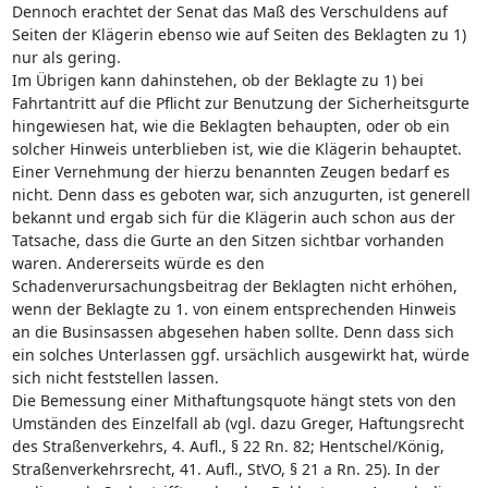
Dennoch erachtet der Senat das Maß des Verschuldens auf
Seiten der Klägerin ebenso wie auf Seiten des Beklagten zu 1)
nur als gering.
Im Übrigen kann dahinstehen, ob der Beklagte zu 1) bei
Fahrtantritt auf die Pflicht zur Benutzung der Sicherheitsgurte
hingewiesen hat, wie die Beklagten behaupten, oder ob ein
solcher Hinweis unterblieben ist, wie die Klägerin behauptet.
Einer Vernehmung der hierzu benannten Zeugen bedarf es
nicht. Denn dass es geboten war, sich anzugurten, ist generell
bekannt und ergab sich für die Klägerin auch schon aus der
Tatsache, dass die Gurte an den Sitzen sichtbar vorhanden
waren. Andererseits würde es den
Schadenverursachungsbeitrag der Beklagten nicht erhöhen,
wenn der Beklagte zu 1. von einem entsprechenden Hinweis
an die Businsassen abgesehen haben sollte. Denn dass sich
ein solches Unterlassen ggf. ursächlich ausgewirkt hat, würde
sich nicht feststellen lassen.
Die Bemessung einer Mithaftungsquote hängt stets von den
Umständen des Einzelfall ab (vgl. dazu Greger, Haftungsrecht
des Straßenverkehrs, 4. Aufl., § 22 Rn. 82; Hentschel/König,
Straßenverkehrsrecht, 41. Aufl., StVO, § 21 a Rn. 25). In der