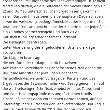
ergänzende Stellungnahme des Sachverständigen Dr. I2 nicht
feststellen dürfen, da die Gutachten der Sachverständigen Dr.
I2 und Dr. Y zu unterschiedlichen Ergebnissen gekommen
seien. Darüber hinaus seien die behaupteten Dauerschäden
sowie die verletzungsbedingt Immobilität der Klägerin nicht
bewiesen. Das Landgericht habe der Klägerin daher jedenfalls
ein zu hohes Schmerzensgeld und auch zu viel
Haushaltsführungsschadensersat zuerkannt.
Die Beklagten beantragen,
unter Abänderung des angefochtenen Urteils die Klage
abzuweisen.
Die Klägerin beantragt,
die Berufung der Beklagten zurückzuweisen.
Alle Parteien verteidigen das angefochtene Urteil gegen die
Berufungsangriffe der jeweiligen Gegenseite.
Hinsichtlich des weiteren Vortrags der Parteien und des
Ergebnisses der Beweis-aufnahm wird Bezug genommen auf
die wechselseitigen Schriftsätze nebst An-lage, Tatbestand
und Entscheidungsgründe des angefochtenen Urteils
einschließlich der darin enthaltenen Bezugnahmen, auf das
interdisziplinäre Gutachten der Sachverständigen Dipl.-Ing. C
und Dr. med. I2 vom 26.04.2010, das fachradiologisch