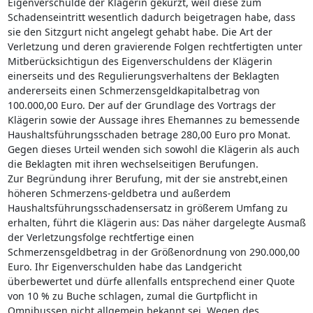
Eigenverschulde der Klägerin gekürzt, weil diese zum
Schadenseintritt wesentlich dadurch beigetragen habe, dass
sie den Sitzgurt nicht angelegt gehabt habe. Die Art der
Verletzung und deren gravierende Folgen rechtfertigten unter
Mitberücksichtigun des Eigenverschuldens der Klägerin
einerseits und des Regulierungsverhaltens der Beklagten
andererseits einen Schmerzensgeldkapitalbetrag von
100.000,00 Euro. Der auf der Grundlage des Vortrags der
Klägerin sowie der Aussage ihres Ehemannes zu bemessende
Haushaltsführungsschaden betrage 280,00 Euro pro Monat.
Gegen dieses Urteil wenden sich sowohl die Klägerin als auch
die Beklagten mit ihren wechselseitigen Berufungen.
Zur Begründung ihrer Berufung, mit der sie anstrebt,einen
höheren Schmerzens-geldbetra und außerdem
Haushaltsführungsschadensersatz in größerem Umfang zu
erhalten, führt die Klägerin aus: Das näher dargelegte Ausmaß
der Verletzungsfolge rechtfertige einen
Schmerzensgeldbetrag in der Größenordnung von 290.000,00
Euro. Ihr Eigenverschulden habe das Landgericht
überbewertet und dürfe allenfalls entsprechend einer Quote
von 10 % zu Buche schlagen, zumal die Gurtpflicht in
Omnibussen nicht allgemein bekannt sei. Wegen des