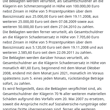
Die Beklagten werden verurteilt, als Gesamtschuldner an die
Klägerin ein Schmerzensgeld in Höhe von 100.000,00 Euro
nebst Zinsen in Höhe von 5 Prozentpunkten über dem
Basiszinssatz aus 25.000,00 Euro seit dem 19.11.2008, aus
weiteren 25.000,00 Euro seit dem 07.08.2009 sowie aus
weiteren 50.000,00 Euro seit dem 27.04.2010 zu zahlen.
Die Beklagten werden ferner verurteilt, als Gesamtschuldner
an die Klägerin Schadensersatz in Höhe von 7.705,60 Euro
nebst Zinsen in Höhe von 5 Prozentpunkten über dem
Basiszinssatz aus 5.120,00 Euro seit dem 19.11.2008 und aus
weiteren 2.585,60 Euro seit dem 22.09.2011 zu zahlen.
Die Beklagten werden darüber hinaus verurteilt, als
Gesamtschuldner an die Klägerin Schadensersatz in Höhe von
monatlich 481,60 Euro, beginnend mit dem Monat Oktober
2008, endend mit dem Monat Juni 2021, monatlich im Voraus
spätestens zum 5. eines jeden Monats, rückständige Beträge
sofort, zu zahlen.
Es wird festgestellt, dass die Beklagten verpflichtet sind, als
Gesamtschuldner der Klägerin 70 % aller weiteren materiellen
Schäden aufgrund des Vorfalls vom 20. Mai 2007 zu ersetzen,
soweit die Ansprüche nicht auf Sozialversiche-rungsträge oder
sonstige Dritte übergegangen sind, ferner alle weiteren