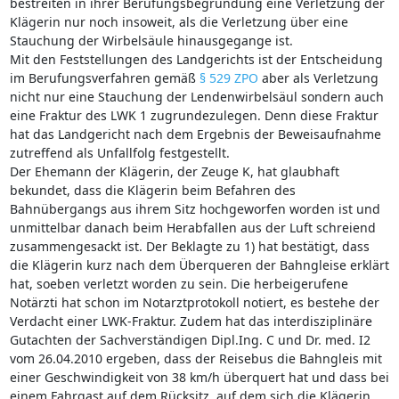
bestreiten in ihrer Berufungsbegründung eine Verletzung der
Klägerin nur noch insoweit, als die Verletzung über eine
Stauchung der Wirbelsäule hinausgegange ist.
Mit den Feststellungen des Landgerichts ist der Entscheidung
im Berufungsverfahren gemäß
§ 529 ZPO
aber als Verletzung
nicht nur eine Stauchung der Lendenwirbelsäul sondern auch
eine Fraktur des LWK 1 zugrundezulegen. Denn diese Fraktur
hat das Landgericht nach dem Ergebnis der Beweisaufnahme
zutreffend als Unfallfolg festgestellt.
Der Ehemann der Klägerin, der Zeuge K, hat glaubhaft
bekundet, dass die Klägerin beim Befahren des
Bahnübergangs aus ihrem Sitz hochgeworfen worden ist und
unmittelbar danach beim Herabfallen aus der Luft schreiend
zusammengesackt ist. Der Beklagte zu 1) hat bestätigt, dass
die Klägerin kurz nach dem Überqueren der Bahngleise erklärt
hat, soeben verletzt worden zu sein. Die herbeigerufene
Notärzti hat schon im Notarztprotokoll notiert, es bestehe der
Verdacht einer LWK-Fraktur. Zudem hat das interdisziplinäre
Gutachten der Sachverständigen Dipl.Ing. C und Dr. med. I2
vom 26.04.2010 ergeben, dass der Reisebus die Bahngleis mit
einer Geschwindigkeit von 38 km/h überquert hat und dass bei
einem Fahrgast auf dem Rücksitz, auf dem sich die Klägerin