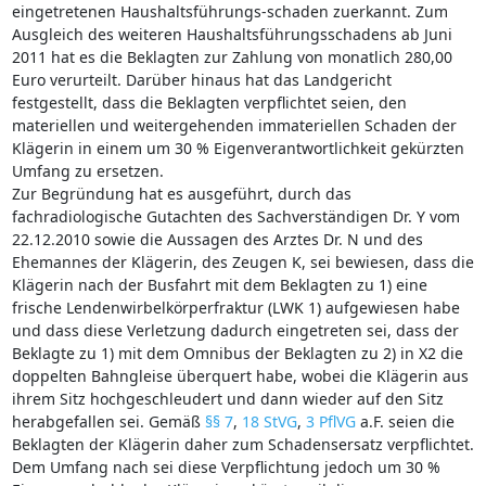
eingetretenen Haushaltsführungs-schaden zuerkannt. Zum
Ausgleich des weiteren Haushaltsführungsschadens ab Juni
2011 hat es die Beklagten zur Zahlung von monatlich 280,00
Euro verurteilt. Darüber hinaus hat das Landgericht
festgestellt, dass die Beklagten verpflichtet seien, den
materiellen und weitergehenden immateriellen Schaden der
Klägerin in einem um 30 % Eigenverantwortlichkeit gekürzten
Umfang zu ersetzen.
Zur Begründung hat es ausgeführt, durch das
fachradiologische Gutachten des Sachverständigen Dr. Y vom
22.12.2010 sowie die Aussagen des Arztes Dr. N und des
Ehemannes der Klägerin, des Zeugen K, sei bewiesen, dass die
Klägerin nach der Busfahrt mit dem Beklagten zu 1) eine
frische Lendenwirbelkörperfraktur (LWK 1) aufgewiesen habe
und dass diese Verletzung dadurch eingetreten sei, dass der
Beklagte zu 1) mit dem Omnibus der Beklagten zu 2) in X2 die
doppelten Bahngleise überquert habe, wobei die Klägerin aus
ihrem Sitz hochgeschleudert und dann wieder auf den Sitz
herabgefallen sei. Gemäß
§§ 7
,
18 StVG
,
3 PflVG
a.F. seien die
Beklagten der Klägerin daher zum Schadensersatz verpflichtet.
Dem Umfang nach sei diese Verpflichtung jedoch um 30 %