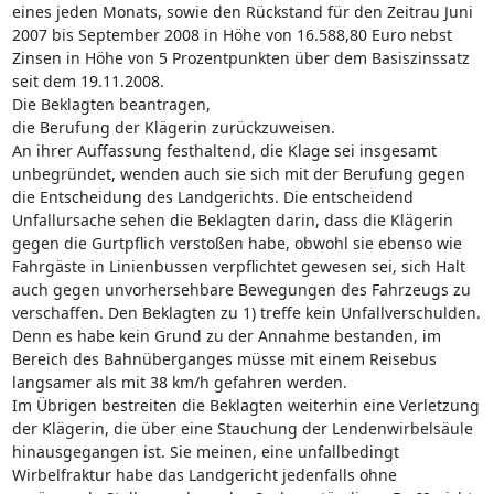
eines jeden Monats, sowie den Rückstand für den Zeitrau Juni
2007 bis September 2008 in Höhe von 16.588,80 Euro nebst
Zinsen in Höhe von 5 Prozentpunkten über dem Basiszinssatz
seit dem 19.11.2008.
Die Beklagten beantragen,
die Berufung der Klägerin zurückzuweisen.
An ihrer Auffassung festhaltend, die Klage sei insgesamt
unbegründet, wenden auch sie sich mit der Berufung gegen
die Entscheidung des Landgerichts. Die entscheidend
Unfallursache sehen die Beklagten darin, dass die Klägerin
gegen die Gurtpflich verstoßen habe, obwohl sie ebenso wie
Fahrgäste in Linienbussen verpflichtet gewesen sei, sich Halt
auch gegen unvorhersehbare Bewegungen des Fahrzeugs zu
verschaffen. Den Beklagten zu 1) treffe kein Unfallverschulden.
Denn es habe kein Grund zu der Annahme bestanden, im
Bereich des Bahnüberganges müsse mit einem Reisebus
langsamer als mit 38 km/h gefahren werden.
Im Übrigen bestreiten die Beklagten weiterhin eine Verletzung
der Klägerin, die über eine Stauchung der Lendenwirbelsäule
hinausgegangen ist. Sie meinen, eine unfallbedingt
Wirbelfraktur habe das Landgericht jedenfalls ohne