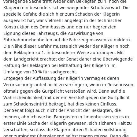
vorliegende Sache trifft weder den Beklagten zu 1. noch die
Klägerin ein besonders schwerwiegender Schuldvorwurf. Die
spezielle Gefahr, die sich hier zum Schaden der Klägerin
ausgewirkt hat, war vielmehr angelegt in der technischen
Konstruktion des Omnibusses und der nur begrenzten
Eignung dieses Fahrzeugs, die Auswirkunge von
Fahrbahnunebenheiten auf die Fahrzeuginsassen zu mildern.
Die Nähe dieser Gefahr musste sich weder der Klägerin noch
dem Beklagten zu 1. in besonderer Weise aufdrängen. Mit
dem Landgericht erachtet der Senat daher eine überwiegende
Haftung der Beklagten bei Mithaftung der Klägerin im
Umfange von 30 % für sachgerecht.
Entgegen der Auffassung der Klägerin vermag es deren
Verursachungsanteil nicht zu verringern, wenn in Reisebussen
oftmals gegen die Gurtpflicht verstoßen wird. Denn auf die
Wahrscheinlichkeit, mit der ein Verstoß gegen die Gurtpflicht
zum Schadenseintritt beiträgt, hat dies keinen Einfluss.
Der Senat folgt auch nicht der Ansicht der Beklagten, die
meinen, ähnlich wie bei Fahrgästen in Linienbussen sei es in
erster Linie Sache der Klägerin gewesen, sich sicheren Halt zu
verschaffen, so dass die Klägerin ihren Schaden vollständig
oder zumindest überwiegend selbst tragen müsse. Denn die