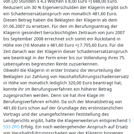
von (20 Stunden x 4,3 Wochen x 8,00 Euro =) 688,00 Euro.
Reduziert um 30 % Eigenverschulden der Klägerin ergibt sich
ein Schadensersatzanspruch von monatlich 481,60 Euro.
Diesen Betrag haben die Beklagten der Klägerin ab dem
01.06.2007 zu ersetzen. Für den im Berufungsantrag der
Klägerin gesondert berücksichtigten Zeitraum von Juni 2007
bis September 2008 errechnet sich somit ein Rückstand in
Höhe von (16 Monate x 481,60 Euro =) 7.705,60 Euro. Für die
Zeit danach war der Klägerin dieser Schadensersatzanspruch
wie beantragt in der Form einer bis zur Vollendung ihres 75.
Lebensjahres begrenzten Rente zuzuerkennen.
Obwohl die Klägerin in erster Instanz die Verurteilung der
Beklagten zur Zahlung von Haushaltsführungsschadensersatz
in Höhe von monatlich lediglich 320,00 Euro beantragt hat,
konnte ihr im Berufungsverfahren ein höherer Betrag
zugesprochen werden. Denn sie hat ihre Klage im
Berufungsverfahren erhöht. Da sich der Monatsbetrag von
481,60 Euro schon auf der Grundlage des erstinstanzlichen
Vortrags und der unangefochtenen Feststellung des
Landgerichts ergibt, hatte die Klageerweiterun entsprechend
§
533 ZPO
Erfolg. Ein noch weitergehender Anspruch auf Ersatz
von Haushaltsführungsschaden war der Klägerin hingegen