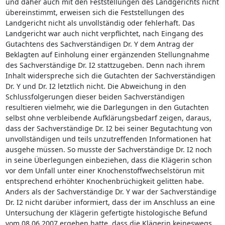
und daher auch mit den Feststellungen des Landgerichts nicht
übereinstimmt, erweisen sich die Feststellungen des
Landgericht nicht als unvollständig oder fehlerhaft. Das
Landgericht war auch nicht verpflichtet, nach Eingang des
Gutachtens des Sachverständigen Dr. Y dem Antrag der
Beklagten auf Einholung einer ergänzenden Stellungnahme
des Sachverständige Dr. I2 stattzugeben. Denn nach ihrem
Inhalt widerspreche sich die Gutachten der Sachverständigen
Dr. Y und Dr. I2 letztlich nicht. Die Abweichung in den
Schlussfolgerungen dieser beiden Sachverständigen
resultieren vielmehr, wie die Darlegungen in den Gutachten
selbst ohne verbleibende Aufklärungsbedarf zeigen, daraus,
dass der Sachverständige Dr. I2 bei seiner Begutachtung von
unvollständigen und teils unzutreffenden Informationen hat
ausgehe müssen. So musste der Sachverständige Dr. I2 noch
in seine Überlegungen einbeziehen, dass die Klägerin schon
vor dem Unfall unter einer Knochenstoffwechselstörun mit
entsprechend erhöhter Knochenbrüchigkeit gelitten habe.
Anders als der Sachverständige Dr. Y war der Sachverständige
Dr. I2 nicht darüber informiert, dass der im Anschluss an eine
Untersuchung der Klägerin gefertigte histologische Befund
vom 08.06.2007 ergeben hatte, dass die Klägerin keineswegs