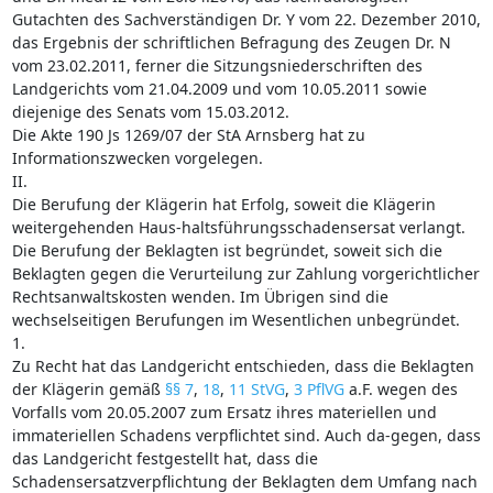
Gutachten des Sachverständigen Dr. Y vom 22. Dezember 2010,
das Ergebnis der schriftlichen Befragung des Zeugen Dr. N
vom 23.02.2011, ferner die Sitzungsniederschriften des
Landgerichts vom 21.04.2009 und vom 10.05.2011 sowie
diejenige des Senats vom 15.03.2012.
Die Akte 190 Js 1269/07 der StA Arnsberg hat zu
Informationszwecken vorgelegen.
II.
Die Berufung der Klägerin hat Erfolg, soweit die Klägerin
weitergehenden Haus-haltsführungsschadensersat verlangt.
Die Berufung der Beklagten ist begründet, soweit sich die
Beklagten gegen die Verurteilung zur Zahlung vorgerichtlicher
Rechtsanwaltskosten wenden. Im Übrigen sind die
wechselseitigen Berufungen im Wesentlichen unbegründet.
1.
Zu Recht hat das Landgericht entschieden, dass die Beklagten
der Klägerin gemäß
§§ 7
,
18
,
11 StVG
,
3 PflVG
a.F. wegen des
Vorfalls vom 20.05.2007 zum Ersatz ihres materiellen und
immateriellen Schadens verpflichtet sind. Auch da-gegen, dass
das Landgericht festgestellt hat, dass die
Schadensersatzverpflichtung der Beklagten dem Umfang nach