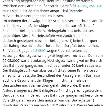
Verletzung beigetrage hat, steht im Berufungsverfahren
zwischen den Parteien außer Streit. Gemäß
§§ 9 StVG
,
254 BGB
muss sich die Klägerin daher anspruchskürzendes
Mitverschulde entgegenhalten lassen.
Im Rahmen der Abwägung der Schadensverursachungsanteile
steht dem Verstoß der Klägerin gegen die Gurtpflicht auf
Seiten der Beklagten die Betriebsgefahr des Reisebusses
gegenüber. Diese Betriebsgefahr war zunächst einmal
dadurch gesteigert, dass der Beklagte zu 1) beim Überqueren
der Bahngleise nicht die erforderliche Sorgfalt beachtet hat.
Ein Verstoß gegen
§ 3 StVO
wegen Überschreitens der
zulässige Höchstgeschwindigkeit liegt zwar nicht vor. Denn am
20.05.2007 war die zulässig Höchstgeschwindigkeit im Bereich
des Bahnüberganges noch nicht auf unter 50 km/h reduziert.
Der Beklagte zu 1) war aber verpflichtet, seine Fahrweise so
einzurichte, dass die Gesundheit der Passagiere im Bus, also
auch die Gesundheit der Klägerin, nicht mehr als den
Umständen nach vermeidbar gefährdet wurde. Diesen
Anforderungen ist der Beklagte zu 1) nicht gerecht geworden.
Darüber, dass im Bereich des Bahnüberganges mit besonderer
Vorsicht gefahren werden musste, war der Beklagte zu 1)
durch das Verkehrszeichen Nr. 112 informiert. Dieses Verkehrs-