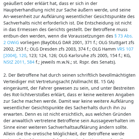
geäußert oder erklärt hat, dass er sich in der
Hauptverhandlung nicht zur Sache äußern werde, und seine
An-wesenheit zur Aufklärung wesentlicher Gesichtspunkte des
Sachverhalts nicht erforderlich ist. Die Entscheidung ist nicht
in das Ermessen des Gerichts gestellt. Der Betroffene muss
entbun-den werden, wenn die Voraussetzungen des
§ 73 Abs.
2 OWiG
vorliegen (BayObLG DAR 2001, 371 f.; OLG Stuttgart zfs
2002, 253 f.; OLG Dresden zfs 2003, 374 f.; OLG Hamm
VRS 107
[2004], 120
, 123; 124, 126; OLG Karlsruhe zfs 2005, 154 f.; KG,
NStZ 2011, 584
f.; jeweils m.w.N.; st. Rspr. des Senats).
2. Der Betroffene hat durch seinen schriftlich bevollmächtigten
Verteidiger mit Vertretungsacht (Vollmacht BI. 15 GA)
eingeräumt, der Fahrer gewesen zu sein, und unter Bestreiten
des Rot-lichtverstoßes erklärt, dass er keine weiteren Angaben
zur Sache machen werde. Damit war keine weitere Aufklärung
wesentlicher Gesichtspunkte des Sacherhalts durch ihn zu
erwarten. Denn es ist nicht ersichtlich, aus welchen Gründen
der anwaltlich vertretene Betroffene sein Aussageverhalten im
Sinne einer weiteren Sachverhaltsaufklärung ändern sollte.
Allein die the-oretische Möglichkeit, der Betroffene werde