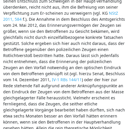
seinen Entschluss zum Schweigen in der Haupt-verhandlung
überdenken, reicht nicht aus, ihm die Befreiung von seiner
Verpflichtung zum Er-scheinen zu verweigern (vgl. KG
NStZ
2011, 584
f.). Die Annahme in dem Beschluss des Amtsgerichts
vom 24. Mai 2012, das Erinnerungsvermögen der Zeugen sei
größer, wenn sie den Betroffenen zu Gesicht bekämen, wird
gleichfalls nicht durch einzelfallbezogene konkrete Tatsachen
gestützt. Solche ergeben sich hier auch nicht daraus, dass der
Betroffene gegenüber den polizeilichen Zeugen einen
Rotlichtverstoß bestritten hatte. Daraus lässt sich jedenfalls
nicht entnehmen, dass die Erinnerung der polizeilichen
Zeugen an den Vorfall notwendig an den optischen Eindruck
von dem Betroffenen geknüpft ist (vgl. hierzu Senat, Beschluss
vom 14. Dezember 2011,
IV-1 RBs 144/11
) oder der hier zur
Rede stehende Fall aufgrund anderer Anknüpfungspunkte an
den Eindruck der Zeugen von dem Betroffenen aus der Masse
gleichgelagerter Fälle heraussticht. Vielmehr erscheint es
fernliegend, dass die Zeugen, die seither etliche
gleichgelagerte Vorgänge bearbeitet haben dürften, sich nach
etwa sechs Monaten besser an den Vorfall hätten erinnern
können, wenn sie den Betroffenen in der Hauptverhandlung
gesehen hätten. Allein die rein theoretische Möglichkeit,