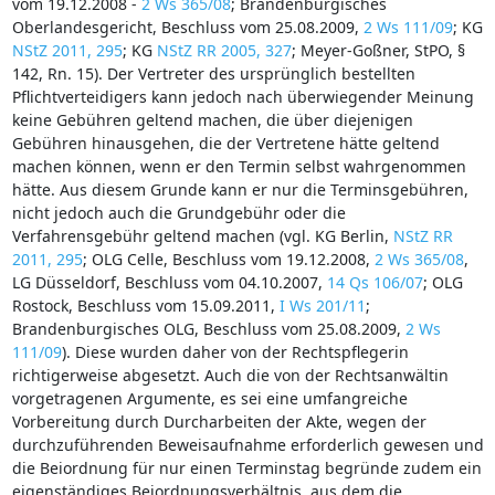
vom 19.12.2008 -
2 Ws 365/08
; Brandenburgisches
Oberlandesgericht, Beschluss vom 25.08.2009,
2 Ws 111/09
; KG
NStZ 2011, 295
; KG
NStZ RR 2005, 327
; Meyer-Goßner, StPO, §
142, Rn. 15). Der Vertreter des ursprünglich bestellten
Pflichtverteidigers kann jedoch nach überwiegender Meinung
keine Gebühren geltend machen, die über diejenigen
Gebühren hinausgehen, die der Vertretene hätte geltend
machen können, wenn er den Termin selbst wahrgenommen
hätte. Aus diesem Grunde kann er nur die Terminsgebühren,
nicht jedoch auch die Grundgebühr oder die
Verfahrensgebühr geltend machen (vgl. KG Berlin,
NStZ RR
2011, 295
; OLG Celle, Beschluss vom 19.12.2008,
2 Ws 365/08
,
LG Düsseldorf, Beschluss vom 04.10.2007,
14 Qs 106/07
; OLG
Rostock, Beschluss vom 15.09.2011,
I Ws 201/11
;
Brandenburgisches OLG, Beschluss vom 25.08.2009,
2 Ws
111/09
). Diese wurden daher von der Rechtspflegerin
richtigerweise abgesetzt. Auch die von der Rechtsanwältin
vorgetragenen Argumente, es sei eine umfangreiche
Vorbereitung durch Durcharbeiten der Akte, wegen der
durchzuführenden Beweisaufnahme erforderlich gewesen und
die Beiordnung für nur einen Terminstag begründe zudem ein
eigenständiges Beiordnungsverhältnis, aus dem die