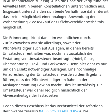
in Ausnahmefällen zulässig. Auch die Höhe der Vergütung des
Anwaltes fällt in beiden Konstellationen unterschiedlich aus.
Insgesamt unterscheiden sich beide Verhältnisse daher derart,
dass keine Möglichkeit einer analogen Anwendung der
Vorbemerkung 7 VV-RVG auf das Pflichtverteidigerverhältnis
möglich ist.
Die Erinnerung dringt damit im wesentlichen durch.
Zurückzuweisen war sie allerdings, soweit der
Pflichtverteidiger auch auf Auslagen, in denen bereits
Umsatzsteuer enthalten war, nochmals zusätzlich die
Erstattung von Umsatzsteuer beantragte (Hotel, Reise,
Übemachtungs-, Taxi- und Parkkosten). Denn hier geht es nur
um den Ersatz notwendiger Auslagen. Eine nochmalige
Hinzurechnung der Umsatzsteuer würde zu dem Ergebnis
führen, dass der Pflichtverteidiger im Rahmen der
Auslagenerstattung Gewinn macht. Dies ist unzulässig. Die
Umsatzsteuer war daher lediglich hinsichtlich der
Abwesenheitsgelder festzusetzen.
Gegen diesen Beschluss ist das Rechtsmittel der sofortigen
Beschwerde zulässig.(
§§ 56 iVm 33 Abs. 3 RVG
). Die