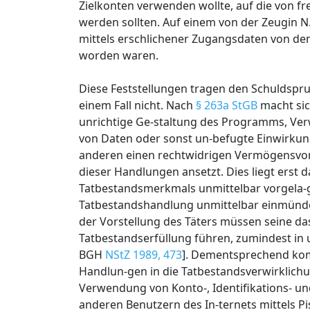
Zielkonten verwenden wollte, auf die von f
werden sollten. Auf einem von der Zeugin N.
mittels erschlichener Zugangsdaten von de
worden waren.
Diese Feststellungen tragen den Schuldspr
einem Fall nicht. Nach
§ 263a StGB
macht sic
unrichtige Ge-staltung des Programms, Ve
von Daten oder sonst un-befugte Einwirkung
anderen einen rechtwidrigen Vermögensvortei
dieser Handlungen ansetzt. Dies liegt erst
Tatbestandsmerkmals unmittelbar vorgela-ge
Tatbestandshandlung unmittelbar einmünde
der Vorstellung des Täters müssen seine da
Tatbestandserfüllung führen, zumindest in 
BGH
NStZ 1989, 473
]. Dementsprechend kom
Handlun-gen in die Tatbestandsverwirklich
Verwendung von Konto-, Identifikations- u
anderen Benutzern des In-ternets mittels Pi