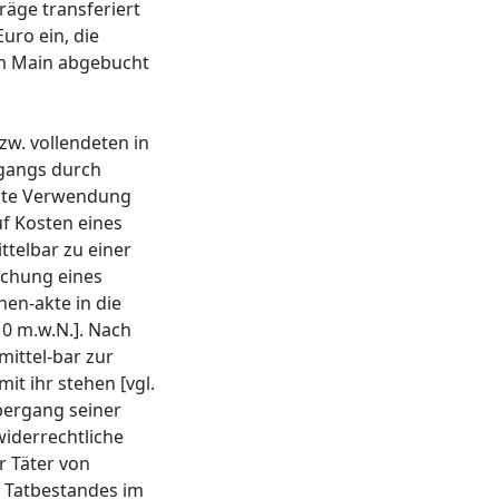
äge transferiert
uro ein, die
am Main abgebucht
w. vollendeten in
rgangs durch
ugte Verwendung
uf Kosten eines
ttelbar zu einer
ichung eines
en-akte in die
 10 m.w.N.]. Nach
ittel-bar zur
t ihr stehen [vgl.
bergang seiner
iderrechtliche
r Täter von
s Tatbestandes im