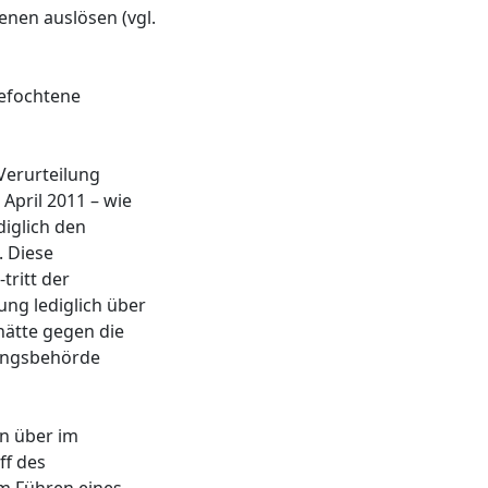
enen auslösen (vgl.
gefochtene
Verurteilung
April 2011 – wie
diglich den
. Diese
tritt der
ung lediglich über
hätte gegen die
kungsbehörde
en über im
ff des