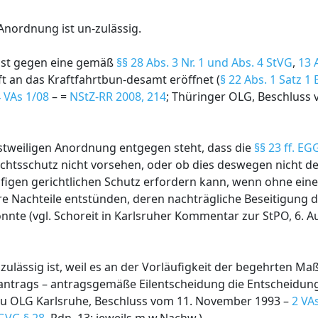
 Anordnung ist un-zulässig.
ist gegen eine gemäß
§§ 28 Abs. 3 Nr. 1 und Abs. 4 StVG
,
13 
t an das Kraftfahrtbun-desamt eröffnet (
§ 22 Abs. 1 Satz 
 VAs 1/08
– =
NStZ-RR 2008, 214
; Thüringer OLG, Beschluss
nstweiligen Anordnung entgegen steht, dass die
§§ 23 ff. E
chtsschutz nicht vorsehen, oder ob dies deswegen nicht der 
figen gerichtlichen Schutz erfordern kann, wenn ohne ein
 Nachteile entstünden, deren nachträgliche Beseitigung d
nte (vgl. Schoreit in Karlsruher Kommentar zur StPO, 6. Au
ulässig ist, weil es an der Vorläufigkeit der begehrten M
fsantrags – antragsgemäße Eilentscheidung die Entscheidung
u OLG Karlsruhe, Beschluss vom 11. November 1993 –
2 VA