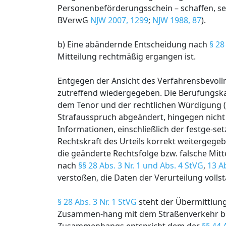
Personenbeförderungsschein – schaffen, sel
BVerwG
NJW 2007, 1299
;
NJW 1988, 87
).
b) Eine abändernde Entscheidung nach
§ 28
Mitteilung rechtmäßig ergangen ist.
Entgegen der Ansicht des Verfahrensbevollm
zutreffend wiedergegeben. Die Berufungskam
dem Tenor und der rechtlichen Würdigung (UA
Strafausspruch abgeändert, hingegen nicht 
Informationen, einschließlich der festge-set
Rechtskraft des Urteils korrekt weitergegeb
die geänderte Rechtsfolge bzw. falsche Mitt
nach
§§ 28 Abs. 3 Nr. 1 und Abs. 4 StVG
,
13 A
verstoßen, die Daten der Verurteilung vollst
§ 28 Abs. 3 Nr. 1 StVG
steht der Übermittlung
Zusammen-hang mit dem Straßenverkehr beg