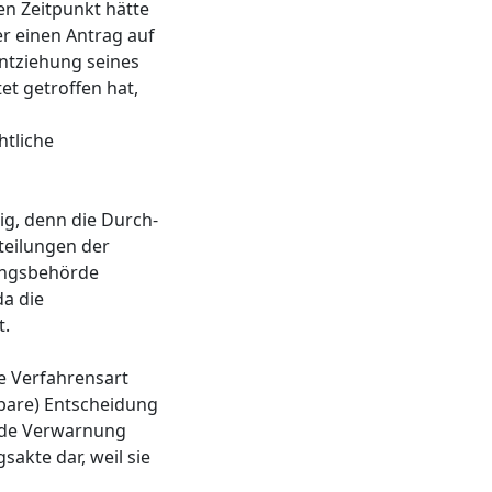
en Zeitpunkt hätte
er einen Antrag auf
Entziehung seines
et getroffen hat,
htliche
ig, denn die Durch-
teilungen der
kungsbehörde
da die
t.
e Verfahrensart
tbare) Entscheidung
ende Verwarnung
akte dar, weil sie