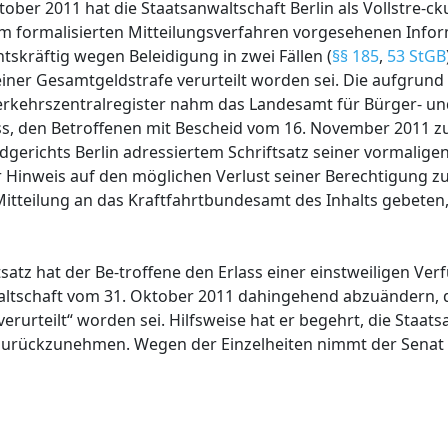
tober 2011 hat die Staatsanwaltschaft Berlin als Vollstre
m formalisierten Mitteilungsverfahren vorgesehenen Info
tskräftig wegen Beleidigung in zwei Fällen (
§§ 185
,
53 StGB
ner Gesamtgeldstrafe verurteilt worden sei. Die aufgrund 
erkehrszentralregister nahm das Landesamt für Bürger- un
s, den Betroffenen mit Bescheid vom 16. November 2011 z
gerichts Berlin adressiertem Schriftsatz seiner vormalige
 Hinweis auf den möglichen Verlust seiner Berechtigung z
itteilung an das Kraftfahrtbundesamt des Inhalts gebeten
atz hat der Be-troffene den Erlass einer einstweiligen Ver
nwaltschaft vom 31. Oktober 2011 dahingehend abzuändern,
erurteilt“ worden sei. Hilfsweise hat er begehrt, die Staat
 zurückzunehmen. Wegen der Einzelheiten nimmt der Senat 