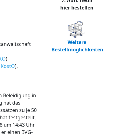
7. Aufl. neu!!
hier bestellen
Weitere
tsanwaltschaft
Bestellmöglichkeiten
stO
).
1 KostO
).
n Beleidigung in
g hat das
ssätzen zu je 50
at festgestellt,
08 um 14:43 Uhr
 er einen BVG-