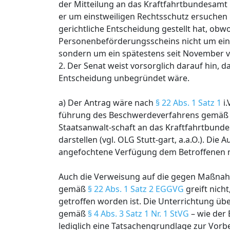
der Mitteilung an das Kraftfahrtbundesamt b
er um einstweiligen Rechtsschutz ersuchen 
gerichtliche Entscheidung gestellt hat, ob
Personenbeförderungsscheins nicht um ein p
sondern um ein spätestens seit November v
2. Der Senat weist vorsorglich darauf hin, d
Entscheidung unbegründet wäre.
a) Der Antrag wäre nach
§ 22 Abs. 1 Satz 1
i.
führung des Beschwerdeverfahrens gemä
Staatsanwalt-schaft an das Kraftfahrtbun
darstellen (vgl. OLG Stutt-gart, a.a.O.). Die 
angefochtene Verfügung dem Betroffenen nic
Auch die Verweisung auf die gegen Maßnah
gemäß
§ 22 Abs. 1 Satz 2 EGGVG
greift nich
getroffen worden ist. Die Unterrichtung ü
gemäß
§ 4 Abs. 3 Satz 1 Nr. 1 StVG
– wie der 
lediglich eine Tatsachengrundlage zur Vorb