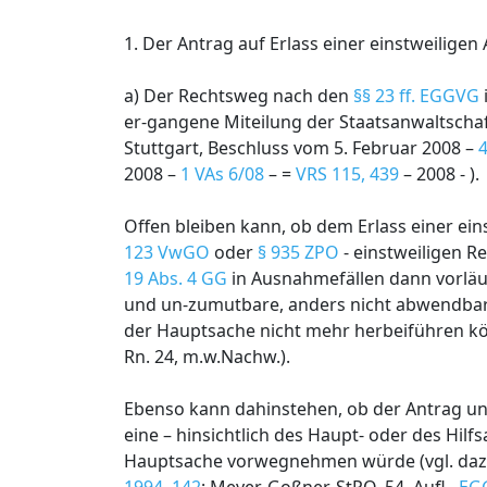
1. Der Antrag auf Erlass einer einstweiligen
a) Der Rechtsweg nach den
§§ 23 ff. EGGVG
er-gangene Miteilung der Staatsanwaltschaf
Stuttgart, Beschluss vom 5. Februar 2008 –
4
2008 –
1 VAs 6/08
– =
VRS 115, 439
– 2008 - ).
Offen bleiben kann, ob dem Erlass einer ei
123 VwGO
oder
§ 935 ZPO
- einstweiligen Re
19 Abs. 4 GG
in Ausnahmefällen dann vorläu
und un-zumutbare, anders nicht abwendbare
der Hauptsache nicht mehr herbeiführen kön
Rn. 24, m.w.Nachw.).
Ebenso kann dahinstehen, ob der Antrag unz
eine – hinsichtlich des Haupt- oder des Hil
Hauptsache vorwegnehmen würde (vgl. daz