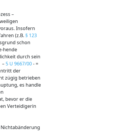
ozess –
weiligen
voraus. Insofern
ahren (z.B.
§ 123
gsgrund schon
te-hende
ichkeit durch sein
1 –
5 U 9667/00
- =
ntritt der
ht zügig betrieben
hauptung, es handle
en
, bevor er die
gen Verteidigerin
r Nichtabänderung