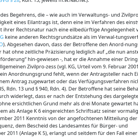
GVG § 28
, Rdn. 13; jeweils m.w.Nachw.).
t des Begehrens, die – wie auch im Verwaltungs- und Zivilpr
keit eines Eilantrags ist, denn eine im Verfahren des einst
 ihrer Rechtsnatur nach eine eilbedürftige Angelegenheit 
VG
keine anderen Rechtsgrundsätze als im Verwal-tungsverf
PO
). Abgesehen davon, dass der Betroffene den Anord-nun
 hat ohne zeitliche Präzisierung lediglich auf „die nun ans
örderung“ hin-gewiesen -, hat er die Annahme einer Dringl
lgemeinen Zivilpro-zess (vgl. KG, Urteil vom 9. Februar 200
s ein Anordnungsgrund fehlt, wenn der Antragsteller nach Ei
einem Antrag zugewartet oder das Verfügungsverfahren nic
 935, Rdn. 13 und § 940, Rdn. 4). Der Betroffene hat seine Be
rch widerlegt, dass er nach der Entstehung des dargelegt
ne ersichtlichen Grund mehr als drei Monate gewartet hat
em als Anlage K 6 eingereichten Schriftsatz seiner vormali
vember 2011 Kenntnis von der angefochtenen Mitteilung der
quenz, dem Bescheid des Landesamtes für Bürger- und
2011 (Anlage K 5), erlangt und seitdem für den Fall eine