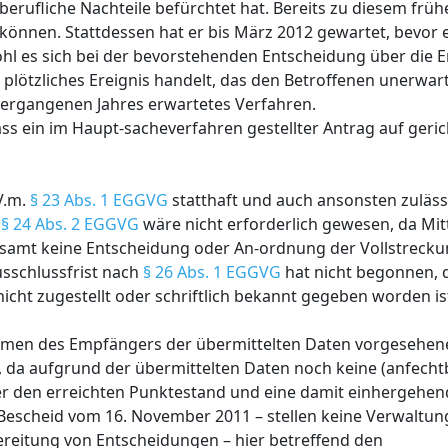
erufliche Nachteile befürchtet hat. Bereits zu diesem früh
können. Stattdessen hat er bis März 2012 gewartet, bevor 
wohl es sich bei der bevorstehenden Entscheidung über die 
lötzliches Ereignis handelt, das den Betroffenen unerwart
ergangenen Jahres erwartetes Verfahren.
ass ein im Haupt-sacheverfahren gestellter Antrag auf geric
V.m.
§ 23 Abs. 1 EGGVG
statthaft und auch ansonsten zuläss
ß
§ 24 Abs. 2 EGGVG
wäre nicht erforderlich gewesen, da Mit
desamt keine Entscheidung oder An-ordnung der Vollstrec
Ausschlussfrist nach
§ 26 Abs. 1 EGGVG
hat nicht begonnen, 
ht zugestellt oder schriftlich bekannt gegeben worden is
men des Empfängers der übermittelten Daten vorgesehen
t, da aufgrund der übermittelten Daten noch keine (anfech
ber den erreichten Punktestand und eine damit einhergeh
Bescheid vom 16. November 2011 – stellen keine Verwaltungs
ereitung von Entscheidungen – hier betreffend den