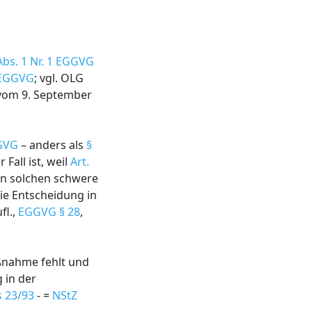
Abs. 1 Nr. 1 EGGVG
1 EGGVG
; vgl. OLG
 vom 9. September
GGVG
– anders als
§
Fall ist, weil
Art.
en solchen schwere
ie Entscheidung in
fl.,
EGGVG § 28
,
aßnahme fehlt und
 in der
s 23/93
- =
NStZ