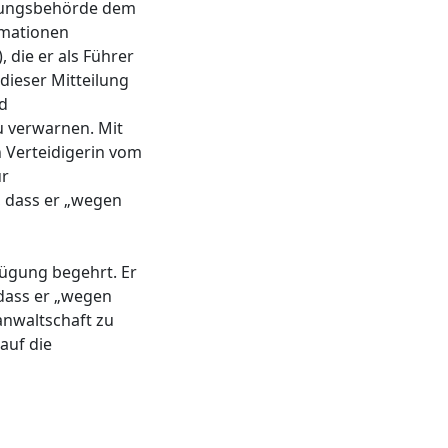
-ckungsbehörde dem
rmationen
), die er als Führer
dieser Mitteilung
d
u verwarnen. Mit
n Verteidigerin vom
ur
, dass er „wegen
fügung begehrt. Er
 dass er „wegen
sanwaltschaft zu
auf die