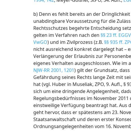
1994, 142
; Meyer-Goßner, StPO, 54. Aufl.,
EG
b) Denn es fehlt bereits an der Dringlichkei
unabdingbare Voraussetzung für die Zulässig
Rechtsschutzes begehrte Entscheidung setzt
gelten im Verfahren nach den
§§ 23 ff. EGG
VwGO
) und im Zivilprozess (z.B.
§§ 935 ff. Z
nicht ausreichend konkret dargelegt hat – er
Verlängerung der Erlaubnis zur Personenbef
eigenes Verhalten ausgeschlossen. Wie im al
NJW-RR 2001, 1201
) gilt der Grundsatz, das
Gefährdung seines Rechts lange Zeit mit s
hat (vgl. Huber in Museliak, ZPO, 9. Aufl., §
sich um eine dringende Angelegenheit, dadu
Regelungsbedürfnisses im November 2011 oh
einstweilige Verfügung beantragt hat. Aus d
geht hervor, dass er spätestens am 23. No
Staatsanwaltschaft und deren erster Konse
Ordnungsangelegenheiten vom 16. November 