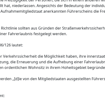
ie Freizügigkeit der Personen, die sich in einem anderen Mi
t hat, niederlassen. Angesichts der Bedeutung der individ
m Aufnahmemitgliedstaat anerkannten Führerscheins die Fre
ichtlinie sollten aus Gründen der Straßenverkehrssicherhe
iner Fahrerlaubnis festgelegt werden.
6/126 lautet:
r Verkehrssicherheit die Möglichkeit haben, ihre innerstaat
ung, die Erneuerung und die Aufhebung einer Fahrerlaubn
n ordentlichen Wohnsitz in ihrem Hoheitsgebiet begründet
6 werden „[d]ie von den Mitgliedstaaten ausgestellten Führe
mt: