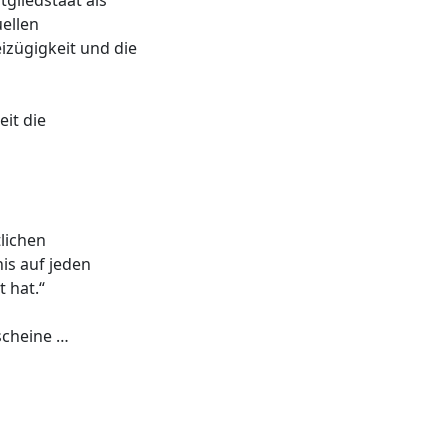
tgliedstaat als
uellen
izügigkeit und die
it die
lichen
is auf jeden
 hat.“
rscheine …