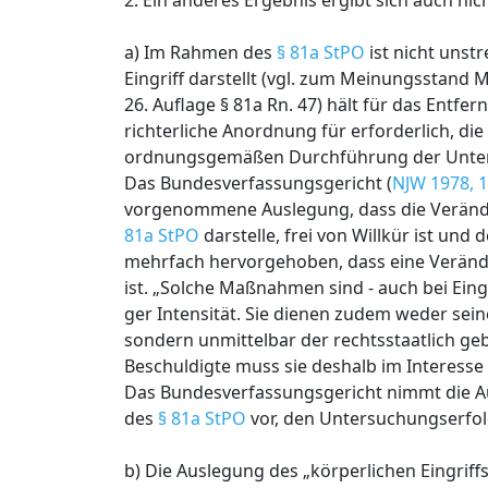
2. Ein anderes Ergebnis ergibt sich auch ni
a) Im Rahmen des
§ 81a StPO
ist nicht unst
Eingriff darstellt (vgl. zum Meinungsstand 
26. Auflage § 81a Rn. 47) hält für das Entf
richterliche Anordnung für erforderlich, 
ordnungsgemäßen Durchführung der Unter
Das Bundesverfassungsgericht (
NJW 1978, 
vorgenommene Auslegung, dass die Veränder
81a StPO
darstelle, frei von Willkür ist und
mehrfach hervorgehoben, dass eine Veränder
ist. „Solche Maßnahmen sind - auch bei Eingr
ger Intensität. Sie dienen zudem weder sei
sondern unmittelbar der rechtsstaatlich ge
Beschuldigte muss sie deshalb im Interes
Das Bundesverfassungsgericht nimmt die Ausl
des
§ 81a StPO
vor, den Untersuchungserfol
b) Die Auslegung des „körperlichen Eingriff