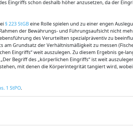
t des Eingriffs schon deshalb höher anzusetzen, da der Eingr
ei
§ 223 StGB
eine Rolle spielen und zu einer engen Auslegu
im Rahmen der Bewährungs- und Führungsaufsicht nicht meh
bensführung des Verurteilten spezialpräventiv zu beeinfluss
tets am Grundsatz der Verhältnismäßigkeit zu messen (Fischer
rlichen Eingriffs“ weit auszulegen. Zu diesem Ergebnis ge-l
Der Begriff des „körperlichen Eingriffs“ ist weit auszulege
tehen, mit denen die Körperintegrität tangiert wird, wobei 
bs. 1 StPO
.