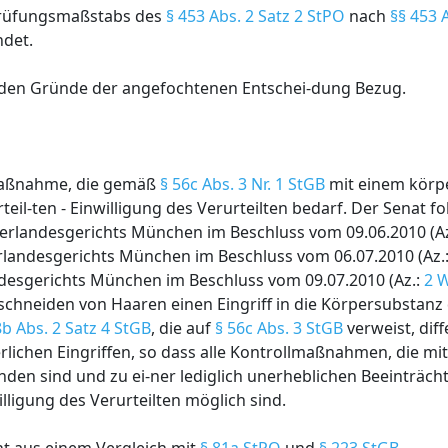
Prüfungsmaßstabs des
§ 453 Abs. 2 Satz 2 StPO
nach
§§ 453 A
ndet.
nden Gründe der angefochtenen Entschei-dung Bezug.
 Maßnahme, die gemäß
§ 56c Abs. 3 Nr. 1 StGB
mit einem körpe
teil-ten - Einwilligung des Verurteilten bedarf. Der Senat fo
berlandesgerichts München im Beschluss vom 09.06.2010 (A
erlandesgerichts München im Beschluss vom 06.07.2010 (Az.
ndesgerichts München im Beschluss vom 09.07.2010 (Az.:
2 
schneiden von Haaren einen Eingriff in die Körpersubstanz d
8b Abs. 2 Satz 4 StGB
, die auf
§ 56c Abs. 3 StGB
verweist, diff
rlichen Eingriffen, so dass alle Kontrollmaßnahmen, die mi
nden sind und zu ei-ner lediglich unerheblichen Beeinträch
illigung des Verurteilten möglich sind.