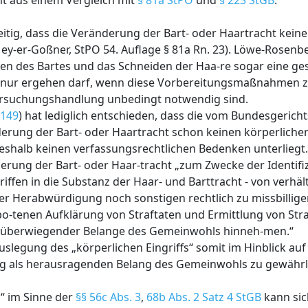
cht aus einem Vergleich mit
§ 81a StPO
und
§ 223 StGB
.
reitig, dass die Veränderung der Bart- oder Haartracht kein
Mey-er-Goßner, StPO 54. Auflage § 81a Rn. 23). Löwe-Rosenb
ernen des Bartes und das Schneiden der Haa-re sogar eine g
die nur ergehen darf, wenn diese Vorbereitungsmaßnahmen 
suchungshandlung unbedingt notwendig sind.
1149
) hat lediglich entschieden, dass die vom Bundesgerich
ung der Bart- oder Haartracht schon keinen körperlichen
 deshalb keinen verfassungsrechtlichen Bedenken unterliegt.
ung der Bart- oder Haar-tracht „zum Zwecke der Identifiz
iffen in die Substanz der Haar- und Barttracht - von verhäl
ner Herabwürdigung noch sonstigen rechtlich zu missbilli
bo-tenen Aufklärung von Straftaten und Ermittlung von Stra
se überwiegender Belange des Gemeinwohls hinneh-men.“
egung des „körperlichen Eingriffs“ somit im Hinblick auf 
g als herausragenden Belang des Gemeinwohls zu gewährl
s“ im Sinne der
§§ 56c Abs. 3
,
68b Abs. 2 Satz 4 StGB
kann sic