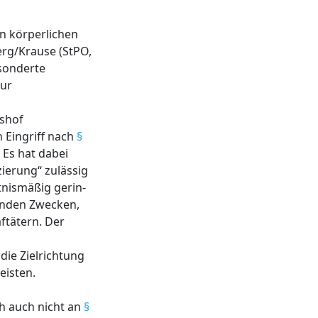
en körperlichen
erg/Krause (StPO,
esonderte
zur
tshof
 Eingriff nach
§
 Es hat dabei
ierung“ zulässig
tnismäßig gerin-
genden Zwecken,
ftätern. Der
die Zielrichtung
eisten.
h auch nicht an
§