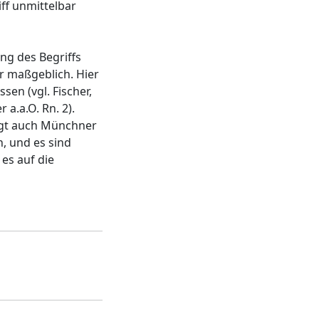
iff unmittelbar
ng des Begriffs
r maßgeblich. Hier
en (vgl. Fischer,
 a.a.O. Rn. 2).
angt auch Münchner
n, und es sind
es auf die