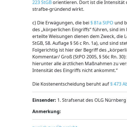
223 StGB
orientieren. Dort ist die Intensitä
strafbe-gründend wirkt.
c) Die Erwägungen, die bei
§ 81a StPO
und b
des „körperlichen Eingriffs“ führen, sind 
erteilte Weisungen dienen dem Zweck, die Le
StGB, 58. Auflage § 56 c Rn. 1a), und sind s
Folgerichtig ist hier der Begriff des „körpe
Kommentar/ Groß (StPO 2005, § 56c Rn. 30): „
hierunter alle ärztlichen Maßnahmen zu vers
Intensität des Eingriffs nicht ankommt.“
Die Kostenentscheidung beruht auf
§ 473 A
Einsender:
1. Strafsenat des OLG Nürnberg
Anmerkung: