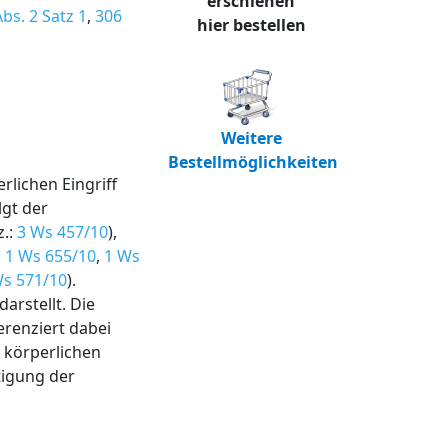
erschienen
bs. 2 Satz 1
,
306
hier bestellen
Weitere
Bestellmöglichkeiten
rlichen Eingriff
lgt der
z.:
3 Ws 457/10
),
:
1 Ws 655/10
,
1 Ws
Ws 571/10
).
arstellt. Die
erenziert dabei
t körperlichen
tigung der