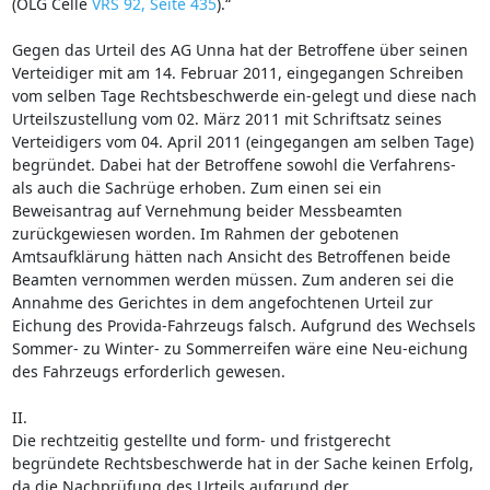
(OLG Celle
VRS 92, Seite 435
).“
Gegen das Urteil des AG Unna hat der Betroffene über seinen
Verteidiger mit am 14. Februar 2011, eingegangen Schreiben
vom selben Tage Rechtsbeschwerde ein-gelegt und diese nach
Urteilszustellung vom 02. März 2011 mit Schriftsatz seines
Verteidigers vom 04. April 2011 (eingegangen am selben Tage)
begründet. Dabei hat der Betroffene sowohl die Verfahrens-
als auch die Sachrüge erhoben. Zum einen sei ein
Beweisantrag auf Vernehmung beider Messbeamten
zurückgewiesen worden. Im Rahmen der gebotenen
Amtsaufklärung hätten nach Ansicht des Betroffenen beide
Beamten vernommen werden müssen. Zum anderen sei die
Annahme des Gerichtes in dem angefochtenen Urteil zur
Eichung des Provida-Fahrzeugs falsch. Aufgrund des Wechsels
Sommer- zu Winter- zu Sommerreifen wäre eine Neu-eichung
des Fahrzeugs erforderlich gewesen.
II.
Die rechtzeitig gestellte und form- und fristgerecht
begründete Rechtsbeschwerde hat in der Sache keinen Erfolg,
da die Nachprüfung des Urteils aufgrund der