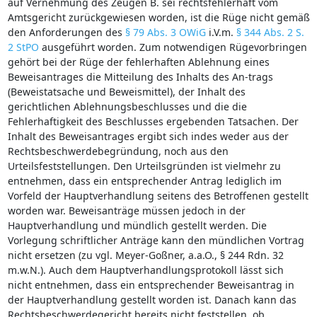
auf Vernehmung des Zeugen B. sei rechtsfehlerhaft vom
Amtsgericht zurückgewiesen worden, ist die Rüge nicht gemäß
den Anforderungen des
§ 79 Abs. 3 OWiG
i.V.m.
§ 344 Abs. 2 S.
2 StPO
ausgeführt worden. Zum notwendigen Rügevorbringen
gehört bei der Rüge der fehlerhaften Ablehnung eines
Beweisantrages die Mitteilung des Inhalts des An-trags
(Beweistatsache und Beweismittel), der Inhalt des
gerichtlichen Ablehnungsbeschlusses und die die
Fehlerhaftigkeit des Beschlusses ergebenden Tatsachen. Der
Inhalt des Beweisantrages ergibt sich indes weder aus der
Rechtsbeschwerdebegründung, noch aus den
Urteilsfeststellungen. Den Urteilsgründen ist vielmehr zu
entnehmen, dass ein entsprechender Antrag lediglich im
Vorfeld der Hauptverhandlung seitens des Betroffenen gestellt
worden war. Beweisanträge müssen jedoch in der
Hauptverhandlung und mündlich gestellt werden. Die
Vorlegung schriftlicher Anträge kann den mündlichen Vortrag
nicht ersetzen (zu vgl. Meyer-Goßner, a.a.O., § 244 Rdn. 32
m.w.N.). Auch dem Hauptverhandlungsprotokoll lässt sich
nicht entnehmen, dass ein entsprechender Beweisantrag in
der Hauptverhandlung gestellt worden ist. Danach kann das
Rechtsbeschwerdegericht bereits nicht feststellen, ob