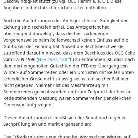
Geschwindigkeit stützt (zu vgl. OLG Hamm a. a. O.). Diese
Angaben sind im tatrichterlichen Urteil enthalten.
Auch die Ausführungen des Amtsgerichts zur Gültigkeit der
Eichung sind rechtsfehlerfrei. Das Amtsgericht hat
überzeugend dargelegt, dass die hier vorliegende
Vorgehensweise beim Reifenwechsel keinen Einfluss auf die
Gül-tigkeit der Eichung hat. Soweit die Rechtsbeschwerde
zutreffend darauf hin-weist, dass dem Beschluss des OLG Celle
vom 27.09.1996 (
NZV 1997, 188
ff.) zu entnehmen ist, dass nach
dem dort eingeholten Gutachten der PTB der Übergang von
Winter- auf Sommerreifen oder ein Umrüsten mit Reifen unter-
schiedlicher Größe nicht zulässig sei, ist ein solcher Fall hier
nicht gegeben. Vielmehr ist das Messfahrzeug mit
Sommerreifen geeicht worden und zum Zeitpunkt der hier in
Rede stehenden Messung waren Sommerreifen der glei-chen
Dimension aufgezogen.“
Diesen Ausführungen schließt sich der Senat nach eigener
Sachprüfung an und merkt ergänzend an:
Das Erfordernis der Neueichung bei Wechsel von Winter- auf