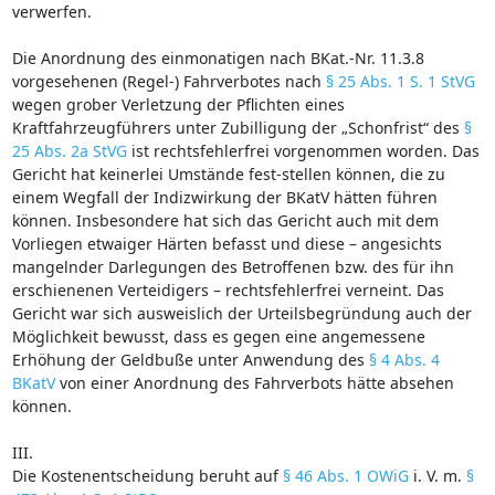
verwerfen.
Die Anordnung des einmonatigen nach BKat.-Nr. 11.3.8
vorgesehenen (Regel-) Fahrverbotes nach
§ 25 Abs. 1 S. 1 StVG
wegen grober Verletzung der Pflichten eines
Kraftfahrzeugführers unter Zubilligung der „Schonfrist“ des
§
25 Abs. 2a StVG
ist rechtsfehlerfrei vorgenommen worden. Das
Gericht hat keinerlei Umstände fest-stellen können, die zu
einem Wegfall der Indizwirkung der BKatV hätten führen
können. Insbesondere hat sich das Gericht auch mit dem
Vorliegen etwaiger Härten befasst und diese – angesichts
mangelnder Darlegungen des Betroffenen bzw. des für ihn
erschienenen Verteidigers – rechtsfehlerfrei verneint. Das
Gericht war sich ausweislich der Urteilsbegründung auch der
Möglichkeit bewusst, dass es gegen eine angemessene
Erhöhung der Geldbuße unter Anwendung des
§ 4 Abs. 4
BKatV
von einer Anordnung des Fahrverbots hätte absehen
können.
III.
Die Kostenentscheidung beruht auf
§ 46 Abs. 1 OWiG
i. V. m.
§