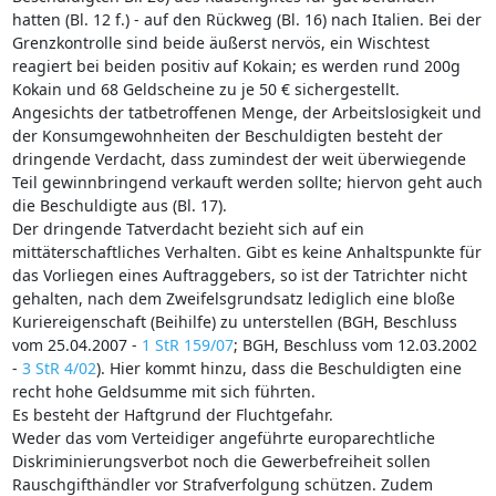
hatten (Bl. 12 f.) - auf den Rückweg (Bl. 16) nach Italien. Bei der
Grenzkontrolle sind beide äußerst nervös, ein Wischtest
reagiert bei beiden positiv auf Kokain; es werden rund 200g
Kokain und 68 Geldscheine zu je 50 € sichergestellt.
Angesichts der tatbetroffenen Menge, der Arbeitslosigkeit und
der Konsumgewohnheiten der Beschuldigten besteht der
dringende Verdacht, dass zumindest der weit überwiegende
Teil gewinnbringend verkauft werden sollte; hiervon geht auch
die Beschuldigte aus (Bl. 17).
Der dringende Tatverdacht bezieht sich auf ein
mittäterschaftliches Verhalten. Gibt es keine Anhaltspunkte für
das Vorliegen eines Auftraggebers, so ist der Tatrichter nicht
gehalten, nach dem Zweifelsgrundsatz lediglich eine bloße
Kuriereigenschaft (Beihilfe) zu unterstellen (BGH, Beschluss
vom 25.04.2007 -
1 StR 159/07
; BGH, Beschluss vom 12.03.2002
-
3 StR 4/02
). Hier kommt hinzu, dass die Beschuldigten eine
recht hohe Geldsumme mit sich führten.
Es besteht der Haftgrund der Fluchtgefahr.
Weder das vom Verteidiger angeführte europarechtliche
Diskriminierungsverbot noch die Gewerbefreiheit sollen
Rauschgifthändler vor Strafverfolgung schützen. Zudem