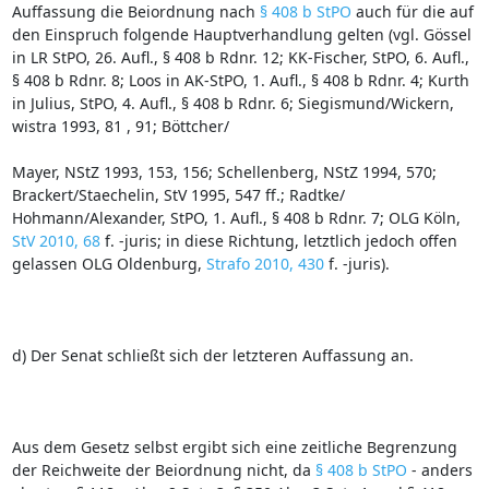
Auffassung die Beiordnung nach
§ 408 b StPO
auch für die auf
den Einspruch folgende Hauptverhandlung gelten (vgl. Gössel
in LR StPO, 26. Aufl., § 408 b Rdnr. 12; KK‑Fischer, StPO, 6. Aufl.,
§ 408 b Rdnr. 8; Loos in AK‑StPO, 1. Aufl., § 408 b Rdnr. 4; Kurth
in Julius, StPO, 4. Aufl., § 408 b Rdnr. 6; Siegismund/Wickern,
wistra 1993, 81 , 91; Böttcher/
Mayer, NStZ 1993, 153, 156; Schellenberg, NStZ 1994, 570;
Brackert/Staechelin, StV 1995, 547 ff.; Radtke/
Hohmann/Alexander, StPO, 1. Aufl., § 408 b Rdnr. 7; OLG Köln,
StV 2010, 68
f. ‑juris; in diese Richtung, letztlich jedoch offen
gelassen OLG Oldenburg,
Strafo 2010, 430
f. ‑juris).
d) Der Senat schließt sich der letzteren Auffassung an.
Aus dem Gesetz selbst ergibt sich eine zeitliche Begrenzung
der Reichweite der Beiordnung nicht, da
§ 408 b StPO
‑ anders