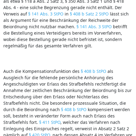
als etwa § 118 a Abs. 2 Satz 3, § 350 Abs. 3 Satz 1 und § 418
Abs. 4 ‑ eine solche Begrenzung gerade nicht enthält. Der
Verweis auf
§ 141 Abs. 3 StPO
in
§ 408 b Satz 2 StPO
lässt sich
als Argument für eine Beschränkung der Reichweite der
Beiordnung nicht nutzbar machen.
§ 141 Abs. 3 StPO
betrifft
die Bestellung eines Verteidigers bereits im Vorverfahren,
wobei diese Bestellung gerade nicht befristet ist, sondern
regelmäßig für das gesamte Verfahren gilt.
Auch die Kompensationsfunktion des
§ 408 b StPO
als
Ausgleich für die fehlende persönliche Anhörung des
Angeschuldigten vor Erlass des Strafbefehls rechtfertigt die
Annahme der zeitlichen Beschränkung der Beiordnung bis zur
Entscheidung über den Erlass oder Nichterlass des
Strafbefehls nicht. Die besondere prozessuale Situation, die
durch die Beiordnung nach
§ 408 b StPO
kompensiert werden
soll, besteht in veränderter Form auch nach Erlass des
Strafbefehls fort.
§ 411 StPO
, welcher das Verfahren nach
Einlegung des Einspruches regelt, verweist in Absatz 2 Satz 2
nämlich auf
§ 420 StPO
, nach dessen Absatz 4 im Verfahren vor