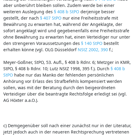
aber unberührt bleiben sollen. Zudem werde bei einer
weiteren Auslegung des
§ 408 b StPO
derjenige besser
gestellt, der nach
§ 407 StPO
nur eine Freiheitsstrafe mit
Bewährung zu erwarten hat, während der Angeklagte, der
sofort angeklagt wird und gegebenenfalls eine Freiheitsstrafe
ohne Bewährung zu erwarten hat, einen Verteidiger nur unter
den strengeren Voraussetzungen des
§ 140 StPO
bestellt
erhalten könne (vgl. OLG Düsseldorf
NStZ 2002, 390
f.;
Meyer‑Goßner, StPO, 53. Aufl., § 408 b Rdnr. 6; Metzger in KMR,
StPO, § 408 b Rdnr. 10; Lutz NStZ 1998, 395 f.). Durch
§ 408 b
StPO
habe nur das Manko der fehlenden persönlichen
Anhörung vor Erlass des Strafbefehls kompensiert werden
sollen, was mit der Beratung durch den beigeordneten
Verteidiger über die beantragte Rechtsfolge erledigt sei (vgl.
AG Höxter a.a.O.).
c) Demgegenüber soll nach einer zunächst nur in der Literatur,
jetzt jedoch auch in der neueren Rechtsprechung vertretenen