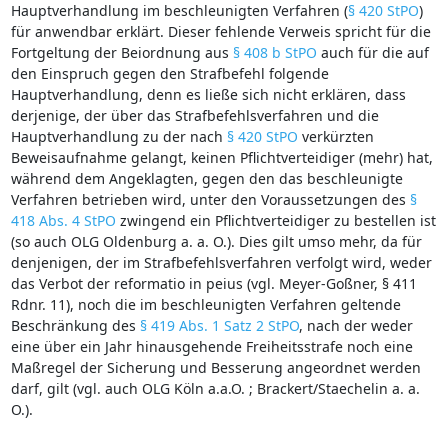
Hauptverhandlung im beschleunigten Verfahren (
§ 420 StPO
)
für anwendbar erklärt. Dieser fehlende Verweis spricht für die
Fortgeltung der Beiordnung aus
§ 408 b StPO
auch für die auf
den Einspruch gegen den Strafbefehl folgende
Hauptverhandlung, denn es ließe sich nicht erklären, dass
derjenige, der über das Strafbefehlsverfahren und die
Hauptverhandlung zu der nach
§ 420 StPO
verkürzten
Beweisaufnahme gelangt, keinen Pflichtverteidiger (mehr) hat,
während dem Angeklagten, gegen den das beschleunigte
Verfahren betrieben wird, unter den Voraussetzungen des
§
418 Abs. 4 StPO
zwingend ein Pflichtverteidiger zu bestellen ist
(so auch OLG Oldenburg a. a. O.). Dies gilt umso mehr, da für
denjenigen, der im Strafbefehlsverfahren verfolgt wird, weder
das Verbot der reformatio in peius (vgl. Meyer‑Goßner, § 411
Rdnr. 11), noch die im beschleunigten Verfahren geltende
Beschränkung des
§ 419 Abs. 1 Satz 2 StPO
, nach der weder
eine über ein Jahr hinausgehende Freiheitsstrafe noch eine
Maßregel der Sicherung und Besserung angeordnet werden
darf, gilt (vgl. auch OLG Köln a.a.O. ; Brackert/Staechelin a. a.
O.).