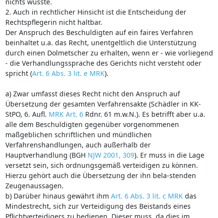
nichts wusste.
2. Auch in rechtlicher Hinsicht ist die Entscheidung der
Rechtspflegerin nicht haltbar.
Der Anspruch des Beschuldigten auf ein faires Verfahren
beinhaltet u.a. das Recht, unentgeltlich die Unterstützung
durch einen Dolmetscher zu erhalten, wenn er - wie vorliegend
- die Verhandlungssprache des Gerichts nicht versteht oder
spricht (
Art. 6 Abs. 3 lit. e MRK
).
a) Zwar umfasst dieses Recht nicht den Anspruch auf
Übersetzung der gesamten Verfahrensakte (Schädler in KK-
StPO, 6. Aufl.
MRK Art. 6
Rdnr. 61 m.w.N.). Es betrifft aber u.a.
alle dem Beschuldigten gegenüber vorgenommenen
maßgeblichen schriftlichen und mündlichen
Verfahrenshandlungen, auch außerhalb der
Hauptverhandlung (BGH
NJW 2001, 309
). Er muss in die Lage
versetzt sein, sich ordnungsgemäß verteidigen zu können.
Hierzu gehört auch die Übersetzung der ihn bela-stenden
Zeugenaussagen.
b) Darüber hinaus gewährt ihm
Art. 6 Abs. 3 lit. c MRK
das
Mindestrecht, sich zur Verteidigung des Beistands eines
Pflichtverteidigers zu bedienen. Dieser muss, da dies im