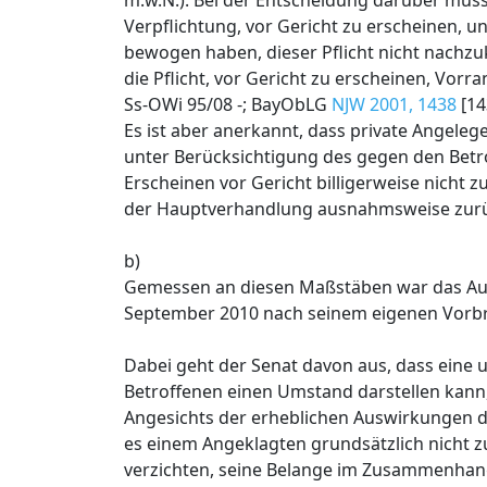
m.w.N.). Bei der Entscheidung darüber muss
Verpflichtung, vor Gericht zu erscheinen, 
bewogen haben, dieser Pflicht nicht nachz
die Pflicht, vor Gericht zu erscheinen, Vorr
Ss-OWi 95/08 -; BayObLG
NJW 2001, 1438
[14
Es ist aber anerkannt, dass private Angele
unter Berücksichtigung des gegen den Betr
Erscheinen vor Gericht billigerweise nicht 
der Hauptverhandlung ausnahmsweise zurück
b)
Gemessen an diesen Maßstäben war das Aus
September 2010 nach seinem eigenen Vorbr
Dabei geht der Senat davon aus, dass ein
Betroffenen einen Umstand darstellen kann
Angesichts der erheblichen Auswirkungen d
es einem Angeklagten grundsätzlich nicht
verzichten, seine Belange im Zusammenha