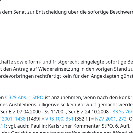
n dem Senat zur Entscheidung über die sofortige Beschwerd
thafte sowie form- und fristgerecht eingelegte sofortige B
at den Antrag auf Wiedereinsetzung in den vorigen Stand zu
evorbringen rechtfertigt kein für den Angeklagten günst
von
§ 329 Abs. 1 StPO
ist anzunehmen, wenn nach den konk
nes Ausbleibens billigerweise kein Vorwurf gemacht werde
; SenE v. 07.04.2000 - Ss 11/00 -; SenE v. 24.10.2008 -
83 Ss 76
 2001, 1438
[1439] =
VRS 100, 351
[352 f.] =
NZV 2001, 272
; 
211
; vgl. auch: Paul in: Karlsruher Kommentar, StPO, 6. Aufl.,