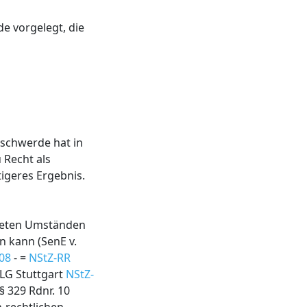
e vorgelegt, die
eschwerde hat in
 Recht als
igeres Ergebnis.
reten Umständen
n kann (SenE v.
/08
- =
NStZ-RR
OLG Stuttgart
NStZ-
 § 329 Rdnr. 10