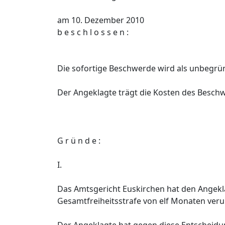
am 10. Dezember 2010
b e s c h l o s s e n :
Die sofortige Beschwerde wird als unbegrü
Der Angeklagte trägt die Kosten des Besch
G r ü n d e :
I.
Das Amtsgericht Euskirchen hat den Angeklag
Gesamtfreiheitsstrafe von elf Monaten verur