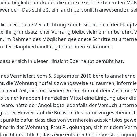
chend begleitet und/oder die ihm zu Gebote stehenden Maß
nden. Das schließt ein, auch persönlich anwesend zu sei
tlich-rechtliche Verpflichtung zum Erscheinen in der Haupt
te; ihr grundsätzlicher Vorrang bleibt vielmehr unberührt.
ten, im Rahmen des Möglichen geeignete Schritte zu untern
 der Hauptverhandlung teilnehmen zu können.
 dass er sich in dieser Hinsicht überhaupt bemüht hat.
ines Vermieters vom 6. September 2010 bereits annähernd
ht, die Wohnung notfalls zwangsweise zu räumen, informi
ichend Zeit, sich mit seinem Vermieter mit dem Ziel einer 
 seiner knappen finanziellen Mittel eine Einigung über die
n wäre, hätte der Angeklagte jedenfalls der Versuch unter
 unter Hinweis auf die Kollision des dafür vorgesehenen T
tspunkte dafür, dass dies von vornherein aussichtslos gew
hnerin der Wohnung, Frau R., gelungen, sich mit dem Vermi
t nicht ersichtlich, dass eine entsprechende Verständigun