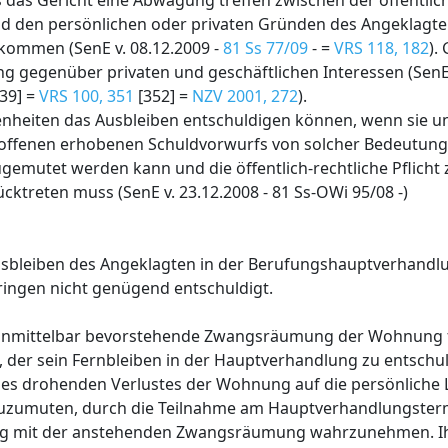
 das Gericht eine Abwägung treffen zwischen der öffentlich
und den persönlichen oder privaten Gründen des Angeklagten
ukommen (SenE v. 08.12.2009 -
81 Ss 77/09
- =
VRS 118, 182
).
ang gegenüber privaten und geschäftlichen Interessen (SenE 
39] =
VRS 100, 351
[352] =
NZV 2001, 272
).
genheiten das Ausbleiben entschuldigen können, wenn sie 
offenen erhobenen Schuldvorwurfs von solcher Bedeutung 
zugemutet werden kann und die öffentlich-rechtliche Pflicht
treten muss (SenE v. 23.12.2008 - 81 Ss-OWi 95/08 -)
bleiben des Angeklagten in der Berufungshauptverhandl
ingen nicht genügend entschuldigt.
e unmittelbar bevorstehende Zwangsräumung der Wohnung 
, der sein Fernbleiben in der Hauptverhandlung zu entschu
es drohenden Verlustes der Wohnung auf die persönliche 
 zuzumuten, durch die Teilnahme am Hauptverhandlungster
ng mit der anstehenden Zwangsräumung wahrzunehmen. Ih