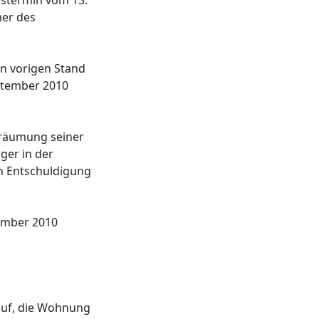
gstermin vom 13.
mer des
en vorigen Stand
ptember 2010
sräumung seiner
ger in der
n Entschuldigung
tember 2010
 auf, die Wohnung