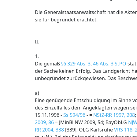
Die Generalstaatsanwaltschaft hat die Akte
sie für begründet erachtet.
II.
1.
Die gemäß
§§ 329 Abs. 3
,
46 Abs. 3 StPO
stat
der Sache keinen Erfolg. Das Landgericht h
unbegründet zurückgewiesen. Das Beschwerd
a)
Eine genügende Entschuldigung im Sinne 
des Einzelfalles dem Angeklagten wegen sei
15.11.1996 -
Ss 594/96
- =
NStZ-RR 1997, 208
2009, 86
= JMinBl NW 2009, 54; BayObLG
NJW
RR 2004, 338
[339]; OLG Karlsruhe
VRS 118, 