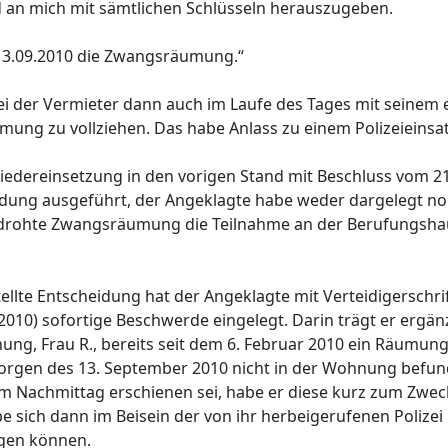
 an mich mit sämtlichen Schlüsseln herauszugeben.
am 13.09.2010 die Zwangsräumung.“
sei der Vermieter dann auch im Laufe des Tages mit seinem
ung zu vollziehen. Das habe Anlass zu einem Polizeieinsa
iedereinsetzung in den vorigen Stand mit Beschluss vom 2
dung ausgeführt, der Angeklagte habe weder dargelegt no
gedrohte Zwangsräumung die Teilnahme an der Berufungsh
llte Entscheidung hat der Angeklagte mit Verteidigerschri
010) sofortige Beschwerde eingelegt. Darin trägt er ergän
g, Frau R., bereits seit dem 6. Februar 2010 ein Räumung
orgen des 13. September 2010 nicht in der Wohnung befun
am Nachmittag erschienen sei, habe er diese kurz zum Zwe
 sich dann im Beisein der von ihr herbeigerufenen Polizei
gen können.