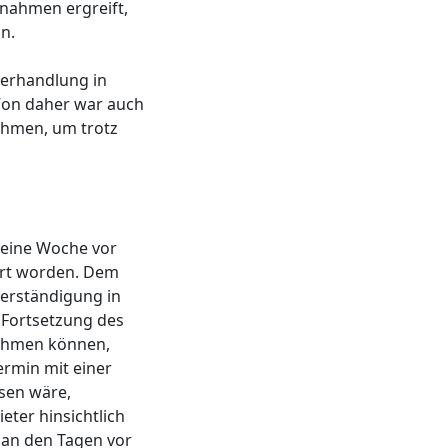
nahmen ergreift,
n.
verhandlung in
 Von daher war auch
ehmen, um trotz
 eine Woche vor
ert worden. Dem
Verständigung in
 Fortsetzung des
nehmen können,
ermin mit einer
esen wäre,
eter hinsichtlich
g an den Tagen vor