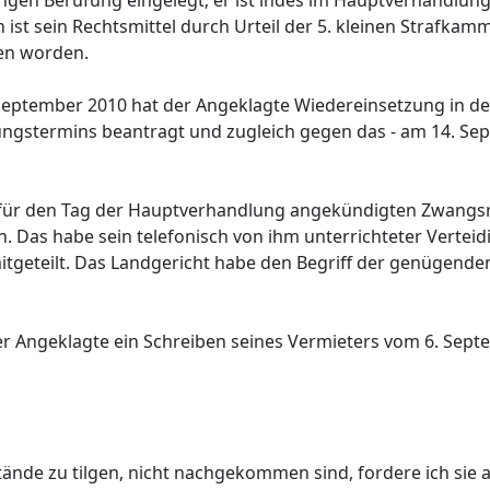
ngen Berufung eingelegt; er ist indes im Hauptverhandlun
ist sein Rechtsmittel durch Urteil der 5. kleinen Strafkam
en worden.
. September 2010 hat der Angeklagte Wiedereinsetzung in d
gstermins beantragt und zugleich gegen das - am 14. Se
r für den Tag der Hauptverhandlung angekündigten Zwang
 Das habe sein telefonisch von ihm unterrichteter Verteidi
geteilt. Das Landgericht habe den Begriff der genügende
r Angeklagte ein Schreiben seines Vermieters vom 6. Sep
tände zu tilgen, nicht nachgekommen sind, fordere ich sie