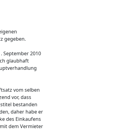
 eigenen
tz gegeben.
1. September 2010
ch glaubhaft
auptverhandlung
ftsatz vom selben
zend vor, dass
stitel bestanden
den, daher habe er
cke des Einkaufens
 mit dem Vermieter