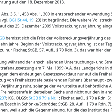
ährung auf den 18. Dezember 2013.
 1, Abs. 3 S. 1, 458 Abs. 1, 300 in entsprechender Anwendung
 vgl.
BGHSt 44, 19
, 23) ist begründet. Die weitere Vollstrec
blauf des 25. Dezember 2009 Vollstreckungsverjährung einge
tGB
bemisst sich die Frist der Vollstreckungsverjährung des 
 zehn Jahre. Beginn der Vollstreckungsverjährung ist der Ta
azu nur Fischer, StGB, 57. Aufl., § 79 Rdn. 3), das war hier der
rung während der anschließenden Untersuchungs- und Straf
trafenaussetzung am 7. Mai 1999 (A.A. das Landgericht in
gen dem eindeutigen Gesetzeswortlaut nur auf die Freiheit
zug von Freiheitsstrafe basierenden Ruhens überhaupt - zw
 Verjährung ruht, solange der Verurteilte auf behördliche 
 Freiheitsstrafe in derselben Sache und nicht nur den in a
 237
; KG, OLGSt
StGB § 79 a Nr. 1
; Fischer, aaO., § 79 a Rdn. 5
ben/Bosch in Schönke/Schröder, StGB, 28. Aufl., § 79 a Rdn. 
hen, weil auch die Gegenmeinung, für die das Institut des 