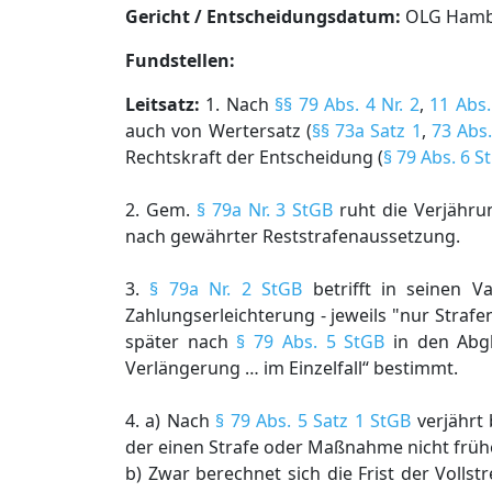
Gericht / Entscheidungsdatum:
OLG Hambur
Fundstellen:
Leitsatz:
1. Nach
§§ 79 Abs. 4 Nr. 2
,
11 Abs.
auch von Wertersatz (
§§ 73a Satz 1
,
73 Abs
Rechtskraft der Entscheidung (
§ 79 Abs. 6 S
2. Gem.
§ 79a Nr. 3 StGB
ruht die Verjähru
nach gewährter Reststrafenaussetzung.
3.
§ 79a Nr. 2 StGB
betrifft in seinen V
Zahlungserleichterung - jeweils "nur Straf
später nach
§ 79 Abs. 5 StGB
in den Abgl
Verlängerung … im Einzelfall“ bestimmt.
4. a) Nach
§ 79 Abs. 5 Satz 1 StGB
verjährt 
der einen Strafe oder Maßnahme nicht frühe
b) Zwar berechnet sich die Frist der Vollst