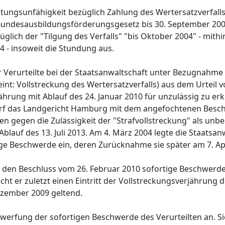
istungsunfähigkeit bezüglich Zahlung des Wertersatzverfal
Bundesausbildungsförderungsgesetz bis 30. September 200
glich der "Tilgung des Verfalls" "bis Oktober 2004" - mithi
4 - insoweit die Stundung aus.
r Verurteilte bei der Staatsanwaltschaft unter Bezugnahme
meint: Vollstreckung des Wertersatzverfalls) aus dem Urteil
ährung mit Ablauf des 24. Januar 2010 für unzulässig zu er
warf das Landgericht Hamburg mit dem angefochtenen Besch
n gegen die Zulässigkeit der "Strafvollstreckung" als unbe
Ablauf des 13. Juli 2013. Am 4. März 2004 legte die Staatsa
ge Beschwerde ein, deren Zurücknahme sie später am 7. Apri
 den Beschluss vom 26. Februar 2010 sofortige Beschwerde 
 er zuletzt einen Eintritt der Vollstreckungsverjährung 
Dezember 2009 geltend.
rwerfung der sofortigen Beschwerde des Verurteilten an. S