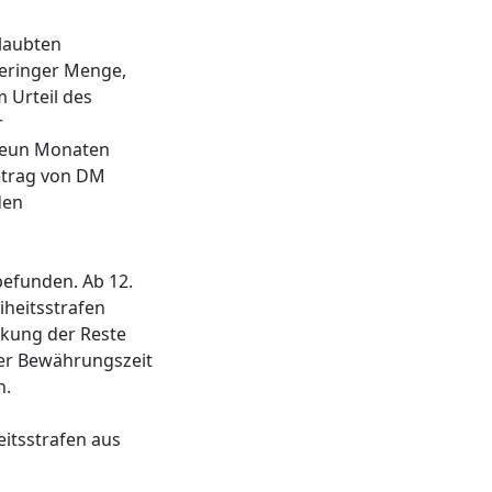
rlaubten
geringer Menge,
 Urteil des
r
 neun Monaten
etrag von DM
den
befunden. Ab 12.
heitsstrafen
ckung der Reste
er Bewährungszeit
n.
itsstrafen aus