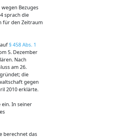
ls wegen Bezuges
4 sprach die
n für den Zeitraum
 auf
§ 458 Abs. 1
 vom 5. Dezember
klären. Nach
luss am 26.
gründet; die
nwaltschaft gegen
l 2010 erklärte.
ein. In seiner
des
ie berechnet das