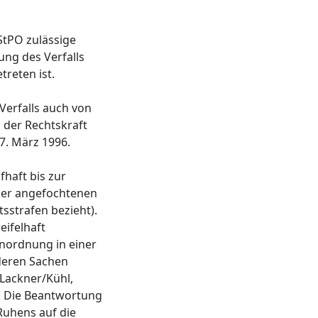
 StPO zulässige
kung des Verfalls
treten ist.
Verfalls auch von
g der Rechtskraft
 7. März 1996.
haft bis zur
 der angefochtenen
sstrafen bezieht).
eifelhaft
Anordnung in einer
nderen Sachen
; Lackner/Kühl,
7). Die Beantwortung
Ruhens auf die