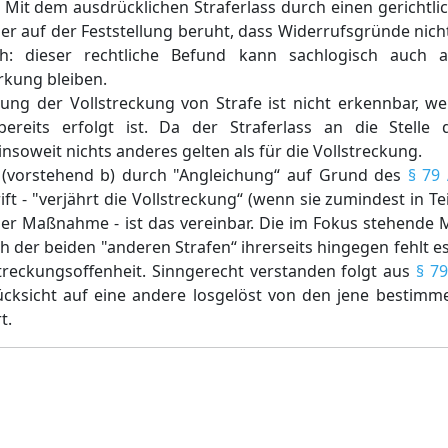
. Mit dem ausdrücklichen Straferlass durch einen gerichtl
der auf der Feststellung beruht, dass Widerrufsgründe nicht
ruch: dieser rechtliche Befund kann sachlogisch auch 
rkung bleiben.
hrung der Vollstreckung von Strafe ist nicht erkennbar, 
bereits erfolgt ist. Da der Straferlass an die Stelle d
 insoweit nichts anderes gelten als für die Vollstreckung.
t (vorstehend b) durch "Angleichung“ auf Grund des
§ 79 
ft - "verjährt die Vollstreckung“ (wenn sie zumindest in Te
oder Maßnahme - ist das vereinbar. Die im Fokus stehende
ch der beiden "anderen Strafen“ ihrerseits hingegen fehlt e
treckungsoffenheit. Sinngerecht verstanden folgt aus
§ 7
Rücksicht auf eine andere losgelöst von den jene bestimm
t.