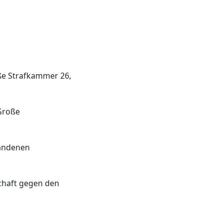
oße Strafkammer 26,
 Große
tandenen
chaft gegen den