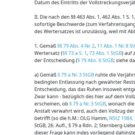
Datum des Eintritts der Vollstreckungsverj
II. Die nach den §§ 463 Abs. 1, 462 Abs. 1 S.
sofortige Beschwerde (zum Verfahrensgang
des Wertersatzes ist unzulässig, weil mit A
1. Gemäß
§§ 79 Abs. 4 Nr. 2
,
11 Abs. 1 Nr. 8 S
Wertersatz (
§§ 73 a S. 1
,
73 Abs. 1 StGB
) auf
der Entscheidung (
§ 79 Abs. 6 StGB
; siehe d
a) Gemäß
§ 79 a Nr. 3 StGB
ruhte die Verjäh
bedingten Entlassung nach gewährter Rests
Entscheidung, das das Ruhen insoweit entge
Zwar kann - bezüglich des hier auf dem Voll
erscheinen, ob
§ 79 a Nr. 3 StGB
, wonach die
Anstalt verwahrt wird, auch den Vollzug der
betrifft (so die h.M.: OLG Hamm,
NStZ 1984,
StGB, 26. Aufl., § 79 a Rdn. 2; Sternberg-Lie
dieser Frage kann indes vorliegend dahinste