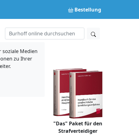
Bestellung
 soziale Medien
ionen zu Ihrer
iter.
"Das" Paket für den
Strafverteidiger