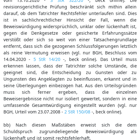
vom 13.10.2020 -
3 StR 322/20
-, beck online). Die
revisionsgerichtliche Prüfung beschränkt sich mithin allein
darauf, ob dem Tatrichter Rechtsfehler unterlaufen sind. Dies
ist in sachlichrechtlicher Hinsicht der Fall, wenn die
Beweiswürdigung widersprüchlich, unklar oder lückenhaft ist,
gegen die Denkgesetze oder gesicherte Erfahrungssätze
verstößt oder sich so weit von einer Tatsachengrundlage
entfernt, dass sich die gezogenen Schlussfolgerungen letztlich
als reine Vermutung erweisen (vgl. nur BGH, Beschluss vom
14.04.2020 -
5 StR 14/20
-, beck online). Das Urteil muss
erkennen lassen, dass der Tatrichter solche Umstände, die
geeignet sind, die Entscheidung zu Gunsten oder zu
Ungunsten des Angeklagten zu beeinflussen, erkannt und in
seine Überlegungen einbezogen hat. Aus den Urteilsgründen
muss sich ferner ergeben, dass die einzelnen
Beweisergebnisse nicht nur isoliert gewertet, sondern in eine
umfassende Gesamtwürdigung eingestellt wurden (vgl. nur
BGH, Urteil vom 23.07.2008 -
2 StR 150/08
-, beck online).
bb) Nach diesen Maßstäben erweist sich die dem
Schuldspruch zugrundeliegende Beweiswürdigung als
lückenhaft und ist somit rechtsfehlerhaft.