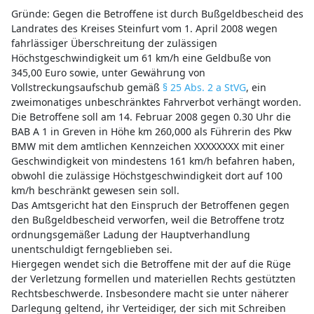
Gründe: Gegen die Betroffene ist durch Bußgeldbescheid des
Landrates des Kreises Steinfurt vom 1. April 2008 wegen
fahrlässiger Überschreitung der zulässigen
Höchstgeschwindigkeit um 61 km/h eine Geldbuße von
345,00 Euro sowie, unter Gewährung von
Vollstreckungsaufschub gemäß
§ 25 Abs. 2 a StVG
, ein
zweimonatiges unbeschränktes Fahrverbot verhängt worden.
Die Betroffene soll am 14. Februar 2008 gegen 0.30 Uhr die
BAB A 1 in Greven in Höhe km 260,000 als Führerin des Pkw
BMW mit dem amtlichen Kennzeichen XXXXXXXX mit einer
Geschwindigkeit von mindestens 161 km/h befahren haben,
obwohl die zulässige Höchstgeschwindigkeit dort auf 100
km/h beschränkt gewesen sein soll.
Das Amtsgericht hat den Einspruch der Betroffenen gegen
den Bußgeldbescheid verworfen, weil die Betroffene trotz
ordnungsgemäßer Ladung der Hauptverhandlung
unentschuldigt ferngeblieben sei.
Hiergegen wendet sich die Betroffene mit der auf die Rüge
der Verletzung formellen und materiellen Rechts gestützten
Rechtsbeschwerde. Insbesondere macht sie unter näherer
Darlegung geltend, ihr Verteidiger, der sich mit Schreiben