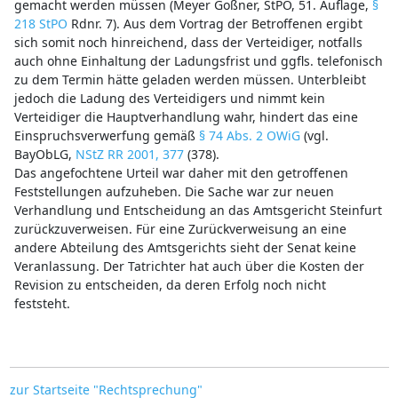
gemacht werden müssen (Meyer Goßner, StPO, 51. Auflage,
§
218 StPO
Rdnr. 7). Aus dem Vortrag der Betroffenen ergibt
sich somit noch hinreichend, dass der Verteidiger, notfalls
auch ohne Einhaltung der Ladungsfrist und ggfls. telefonisch
zu dem Termin hätte geladen werden müssen. Unterbleibt
jedoch die Ladung des Verteidigers und nimmt kein
Verteidiger die Hauptverhandlung wahr, hindert das eine
Einspruchsverwerfung gemäß
§ 74 Abs. 2 OWiG
(vgl.
BayObLG,
NStZ RR 2001, 377
(378).
Das angefochtene Urteil war daher mit den getroffenen
Feststellungen aufzuheben. Die Sache war zur neuen
Verhandlung und Entscheidung an das Amtsgericht Steinfurt
zurückzuverweisen. Für eine Zurückverweisung an eine
andere Abteilung des Amtsgerichts sieht der Senat keine
Veranlassung. Der Tatrichter hat auch über die Kosten der
Revision zu entscheiden, da deren Erfolg noch nicht
feststeht.
zur Startseite "Rechtsprechung"