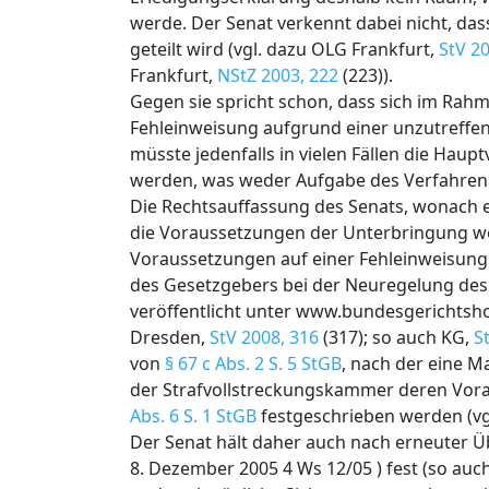
werde. Der Senat verkennt dabei nicht, das
geteilt wird (vgl. dazu OLG Frankfurt,
StV 2
Frankfurt,
NStZ 2003, 222
(223)).
Gegen sie spricht schon, dass sich im Rahm
Fehleinweisung aufgrund einer unzutreffend
müsste jedenfalls in vielen Fällen die Hau
werden, was weder Aufgabe des Verfahre
Die Rechtsauffassung des Senats, wonach
die Voraussetzungen der Unterbringung wei
Voraussetzungen auf einer Fehleinweisung 
des Gesetzgebers bei der Neuregelung de
veröffentlicht unter www.bundesgerichtsh
Dresden,
StV 2008, 316
(317); so auch KG,
S
von
§ 67 c Abs. 2 S. 5 StGB
, nach der eine M
der Strafvollstreckungskammer deren Vora
Abs. 6 S. 1 StGB
festgeschrieben werden (vgl.
Der Senat hält daher auch nach erneuter Ü
8. Dezember 2005 4 Ws 12/05 ) fest (so au