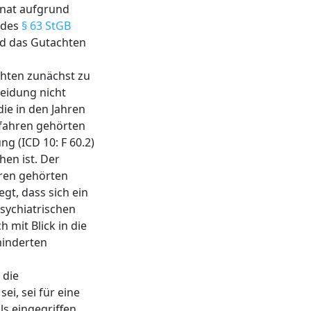
enat aufgrund
 des
§ 63 StGB
nd das Gutachten
chten zunächst zu
eidung nicht
die in den Jahren
rfahren gehörten
ng (ICD 10: F 60.2)
hen ist. Der
ren gehörten
gt, dass sich ein
sychiatrischen
mit Blick in die
minderten
 die
i, sei für eine
ls eingegriffen