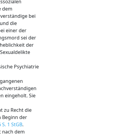
issozialen
ie dem
hverständige bei
 und die
ei einer der
ngsmord sei der
heblichkeit der
Sexualdelikte
ische Psychiatrie
ergangenen
Sachverständigen
n eingeholt. Sie
t zu Recht die
h Beginn der
6 S. 1 StGB
.
ht nach dem