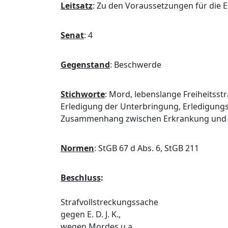
Leitsatz
:
Zu den Voraussetzungen für die E
Senat
:
4
Gegenstand
:
Beschwerde
Stichworte
:
Mord, lebenslange Freiheitsst
Erledigung der Unterbringung, Erledigung
Zusammenhang zwischen Erkrankung und 
Normen
:
StGB 67 d Abs. 6, StGB 211
Beschluss
:
Strafvollstreckungssache
gegen E. D. J. K.,
wegen Mordes u.a.,