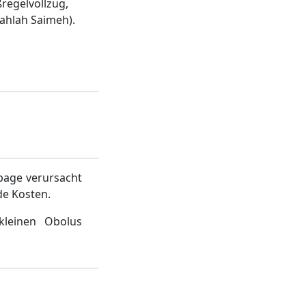
regelvollzug,
Nahlah Saimeh).
page verursacht
de Kosten.
kleinen Obolus