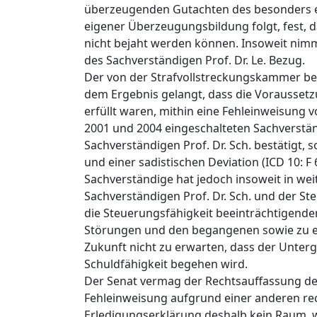
überzeugenden Gutachten des besonders er
eigener Überzeugungsbildung folgt, fest, 
nicht bejaht werden können. Insoweit nim
des Sachverständigen Prof. Dr. Le. Bezug.
Der von der Strafvollstreckungskammer bea
dem Ergebnis gelangt, dass die Vorausset
erfüllt waren, mithin eine Fehleinweisung vo
2001 und 2004 eingeschalteten Sachverständ
Sachverständigen Prof. Dr. Sch. bestätigt, 
und einer sadistischen Deviation (ICD 10: F
Sachverständige hat jedoch insoweit in w
Sachverständigen Prof. Dr. Sch. und der St
die Steuerungsfähigkeit beeinträchtigend
Störungen und den begangenen sowie zu erw
Zukunft nicht zu erwarten, dass der Unterg
Schuldfähigkeit begehen wird.
Der Senat vermag der Rechtsauffassung der 
Fehleinweisung aufgrund einer anderen rec
Erledigungserklärung deshalb kein Raum, wei