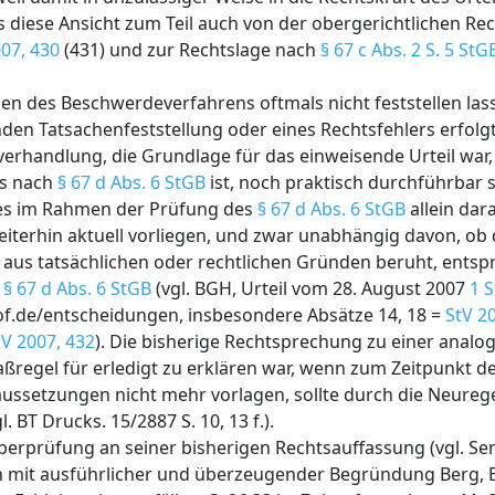
s diese Ansicht zum Teil auch von der obergerichtlichen R
007, 430
(431) und zur Rechtslage nach
§ 67 c Abs. 2 S. 5 StG
en des Beschwerdeverfahrens oftmals nicht feststellen lass
en Tatsachenfeststellung oder eines Rechtsfehlers erfolgt 
ptverhandlung, die Grundlage für das einweisende Urteil war
ns nach
§ 67 d Abs. 6 StGB
ist, noch praktisch durchführbar s
 es im Rahmen der Prüfung des
§ 67 d Abs. 6 StGB
allein da
terhin aktuell vorliegen, und zwar unabhängig davon, ob 
aus tatsächlichen oder rechtlichen Gründen beruht, entspr
s
§ 67 d Abs. 6 StGB
(vgl. BGH, Urteil vom 28. August 2007
1 
of.de/entscheidungen, insbesondere Absätze 14, 18 =
StV 2
tV 2007, 432
). Die bisherige Rechtsprechung zu einer ana
aßregel für erledigt zu erklären war, wenn zum Zeitpunkt 
ussetzungen nicht mehr vorlagen, sollte durch die Neure
 BT Drucks. 15/2887 S. 10, 13 f.).
berprüfung an seiner bisherigen Rechtsauffassung (vgl. S
ch mit ausführlicher und überzeugender Begründung Berg, 