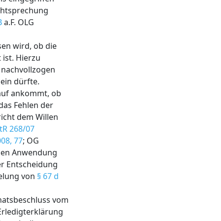
echtsprechung
B
a.F. OLG
en wird, ob die
ist. Hierzu
, nachvollzogen
ein dürfte.
rauf ankommt, ob
das Fehlen der
icht dem Willen
StR 268/07
008, 77
; OG
logen Anwendung
der Entscheidung
gelung von
§ 67 d
enatsbeschluss vom
Erledigterklärung