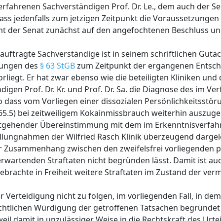
fahrenen Sachverständigen Prof. Dr. Le., dem auch der S
dass jedenfalls zum jetzigen Zeitpunkt die Voraussetzungen
mt der Senat zunächst auf den angefochtenen Beschluss u
uftragte Sachverständige ist in seinem schriftlichen Guta
zungen des
§ 63 StGB
zum Zeitpunkt der ergangenen Entsch
rliegt. Er hat zwar ebenso wie die beteiligten Kliniken und 
igen Prof. Dr. Kr. und Prof. Dr. Sa. die Diagnose des im Ve
so dass vom Vorliegen einer dissozialen Persönlichkeitsstöru
 65.5) bei zeitweiligem Kokainmissbrauch weiterhin auszuge
eitgehender Übereinstimmung mit dem im Erkenntnisverfah
ellungnahmen der Wilfried Rasch Klinik überzeugend dargele
er Zusammenhang zwischen den zweifelsfrei vorliegenden p
artenden Straftaten nicht begründen lässt. Damit ist auch 
ebrachte in Freiheit weitere Straftaten im Zustand der ver
Verteidigung nicht zu folgen, im vorliegenden Fall, in dem
htlichen Würdigung der getroffenen Tatsachen begründet se
l damit in unzulässiger Weise in die Rechtskraft des Urtei