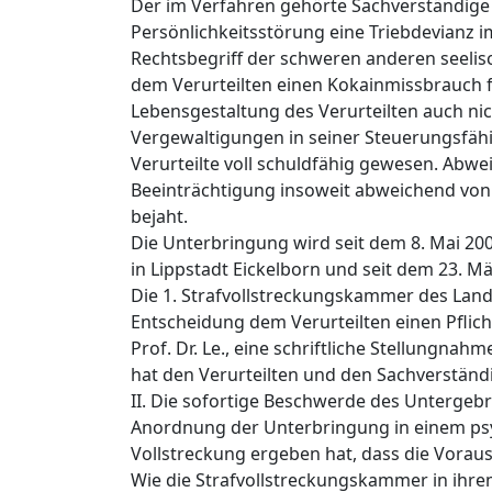
Der im Verfahren gehörte Sachverständige P
Persönlichkeitsstörung eine Triebdevianz im
Rechtsbegriff der schweren anderen seelis
dem Verurteilten einen Kokainmissbrauch f
Lebensgestaltung des Verurteilten auch nich
Vergewaltigungen in seiner Steuerungsfähi
Verurteilte voll schuldfähig gewesen. Abwe
Beeinträchtigung insoweit abweichend von 
bejaht.
Die Unterbringung wird seit dem 8. Mai 200
in Lippstadt Eickelborn und seit dem 23. Mä
Die 1. Strafvollstreckungskammer des Lan
Entscheidung dem Verurteilten einen Pflich
Prof. Dr. Le., eine schriftliche Stellungna
hat den Verurteilten und den Sachverstän
II. Die sofortige Beschwerde des Untergeb
Anordnung der Unterbringung in einem psyc
Vollstreckung ergeben hat, dass die Vorau
Wie die Strafvollstreckungskammer in ihr