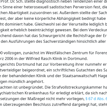
rof. Dr. Sch. stellte diagnostisch neben Tendenzen einer d
 Sinne einer heterosexuell sadistischen Perversion fest, d
chen Abartigkeit zuzuordnen sei. Außerdem stellte der Sac
est, der aber keine körperliche Abhängigkeit bedingt habe
t dominiert habe. Gleichwohl sei der Verurteilte lediglich b
gkeit erheblich beeinträchtigt gewesen. Bei dem Verdecku
ichend davon hat das Schwurgericht die Rechtsfrage der Er
den Ausführungen des Sachverständigen hinsichtlich aller 
0 vollzogen, zunächst im Westfälischen Zentrum für Forens
rz 2006 in der Wilfried Rasch Klinik in Dortmund.
dgerichts Dortmund hat zur Vorbereitung ihrer nunmehr 
tverteidiger beigeordnet, ein schriftliches Gutachten des 
hme der behandelnden Klinik und der Staatsanwaltschaft Hage
digen mündlich angehört.
rachten ist unbegründet. Die Strafvollstreckungskammer ha
hiatrischen Krankenhaus für erledigt erklärt, da sich nac
ssetzungen der Maßregel nicht mehr vorliegen,
§ 67 d Abs. 
em überzeugenden Beschluss zutreffend dargelegt hat, ste