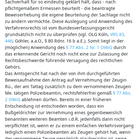
Sachverhalt für so eindeutig geklärt hält, dass - nach
pflichtgemäßem Ermessen beurteilt - die beantragte
Beweiserhebung die eigene Beurteilung der Sachlage nicht
zu ändern vermöchte. Diese Auslegung und Anwendung des
Verfahrensrechts ist vom Bundesverfassungsgericht
grundsätzlich nicht zu überprüfen (vgl. OLG Köln,
VRS 83,
446
; Göhler, a.a.O., § 80 Rdnr. 16 b a.E.). Somit liegt in der
(möglichen) Anwendung des
§ 77 Abs. 2 Nr. 1 OWiG
durch
das erkennende Gericht noch nicht eine zur Zulassung der
Rechtsbeschwerde führende Versagung des rechtlichen
Gehörs.
Das Amtsgericht hat nach der von ihm durchgeführten
Beweisaufnahme den Antrag auf Vernehmung der Zeugin
Rü., der am Tattag zusätzlich zu dem vernommenen Zeugen
Me. tätigen Polizeibeamtin, rechtsfehlerfrei gemäß
§ 77 Abs.
2 OWiG
ablehnen dürfen. Bereits in einer früheren
Entscheidung ist entschieden worden, dass ein
Bußgeldrichter zur Vernehmung eines gegenbeweislich
benannten weiteren Beamten i.d.R. jedenfalls dann nicht
verpflichtet ist, wenn er zu einem einfachen Verkehrsvorgang
lediglich einen Polizeibeamten als Zeugen gehört hat, wenn
der vernommene Zeuge persönlich glaubwürdig ist, seine