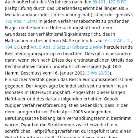
Auch außerhalb des Verfahrens nach den
§§ 121
,
122 StPO
(Haftprüfung durch das Oberlandesgericht bei länger als 6
Monate andauernder Untersuchungshaft) ist bei der gemäß
§
120 Abs. 1 StPO
in jedem Verfahrensabschnitt zu prüfenden
Frage, ob die weitere Untersuchungshaft noch dem
Grundsatz der Verhältnismäßigkeit entspricht, das in
Haftsachen im besonderen Maße geltende, aus
Art. 2 Abs. 2
,
104 GG
und
Art. 5 Abs. 3 Satz 2 Halbsatz 2 MRK
herzuleitende
Beschleunigungsprinzip zu beachten. Dies gilt insbesondere
dann, wenn sich nach Erlass des erstinstanzlichen Urteils das
Rechtsmittelverfahren ungebührlich verzögert (vgl. OLG
Hamm, Beschluss vom 16. Januar 2003,
3 Ws 20/03
).
Ein solcher Verstoß gegen das Beschleunigungsgebot ist hier
gegeben. Der Angeklagte befindet sich seit nunmehr neun
Monaten in Untersuchungshaft. Angesichts dieser langen
Haftdauer und des daraus folgenden erhöhten Gebots
zügiger Verfahrensförderung ist es bedenklich, dass in der
dem Landgericht seit Ende April 2005 vorliegenden
Berufungssache bislang kein Verhandlungstermin bestimmt
wurde. Zwar hat die Strafkammer zwischenzeitlich ein
schriftliches Haftprüfungsverfahren durchgeführt und einen
Gutachterauftrag erteilt. Abgesehen davon, dass diese