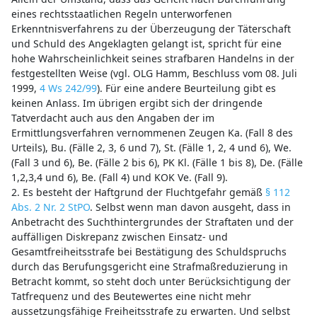
eines rechtsstaatlichen Regeln unterworfenen
Erkenntnisverfahrens zu der Überzeugung der Täterschaft
und Schuld des Angeklagten gelangt ist, spricht für eine
hohe Wahrscheinlichkeit seines strafbaren Handelns in der
festgestellten Weise (vgl. OLG Hamm, Beschluss vom 08. Juli
1999,
4 Ws 242/99
). Für eine andere Beurteilung gibt es
keinen Anlass. Im übrigen ergibt sich der dringende
Tatverdacht auch aus den Angaben der im
Ermittlungsverfahren vernommenen Zeugen Ka. (Fall 8 des
Urteils), Bu. (Fälle 2, 3, 6 und 7), St. (Fälle 1, 2, 4 und 6), We.
(Fall 3 und 6), Be. (Fälle 2 bis 6), PK Kl. (Fälle 1 bis 8), De. (Fälle
1,2,3,4 und 6), Be. (Fall 4) und KOK Ve. (Fall 9).
2. Es besteht der Haftgrund der Fluchtgefahr gemäß
§ 112
Abs. 2 Nr. 2 StPO
. Selbst wenn man davon ausgeht, dass in
Anbetracht des Suchthintergrundes der Straftaten und der
auffälligen Diskrepanz zwischen Einsatz- und
Gesamtfreiheitsstrafe bei Bestätigung des Schuldspruchs
durch das Berufungsgericht eine Strafmaßreduzierung in
Betracht kommt, so steht doch unter Berücksichtigung der
Tatfrequenz und des Beutewertes eine nicht mehr
aussetzungsfähige Freiheitsstrafe zu erwarten. Und selbst