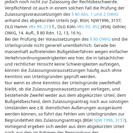
jedoch noch nicht zur Zulassung der Rechtsbeschwerde.
Verpflichtend ist auch in einem solchen Fall die Prüfung der
Zulassungsvoraussetzungen des
§ 80 Abs. 1 und 2 OWiG
anhand des abgekürzten Urteils (vgl. BGH; NJW1996, 3157;
OLG Hamm
VRs 99, 219
f., OLG Köln
VRs 93, 452
(454); Göhler,
OWiG, 14. Aufl., § 80 Rdn. 12, 13, 16 h).
Bei der Prüfung der Voraussetzungen des
§ 80 OWiG
sind die
Urteilsgründe nicht generell unentbehrlich. Gerade bei
massenhaft auftretenden Bußgeldverfahren wegen einfacher
Verkehrsordnungswidrigkeiten wie hier, die in tatsächlicher
und rechtlicher Hinsicht keine Schwierigkeiten aufzeigen,
können die Zulassungsvoraussetzungen häufig auch ohne
Kenntnis von Urteilsgründen geprüft werden.
Nur wenn es ohne Kenntnis der Urteilsgründe zweifelhaft
bleibt, ob die Zulassungsvoraussetzungen vorliegen, und
bestehende Zweifel weder aus dem abgekürzten Urteil, dem
Bußgeldbescheid, dem Zulassungsantrag noch aus sonstigen
Umständen wie z.B. dienstlichen Äußerungen ausgeräumt
werden können, so führt das Fehlen von Urteilsgründen zur
Begründetheit des Zulassungsantrags (BGH
NJW 1996, 3157
).
Vorliegend ergeben sich weder aus dem abgekürzten Urteil
noch aus den im Rahmen der Begründung des