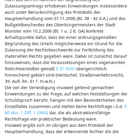
Zulassungsantrags erhobenen Einwendungen insbesondere
auch unter Berücksichtigung des Protokolls der
Hauptverhandlung vom 07.11.2006 (BI. 38 - 42 d.A.) und des
Bußgeldbescheides des Oberbürgermeisters der Stadt
Münster vom 10.2.2006 (BI. 1 u. 2 d. GA) konkrete
Anhaltspunkte dafür, dass bei einer ordnungsgemäßen
Begründung des Urteils möglicherweise ein Grund für die
Zulassung der Rechtsbeschwerde zur Fortbildung des
materiellen Rechts gegeben wäre. Dabei ist zunächst darauf
hinzuweisen, dass die Voraussetzungen eines sogenannten
Rotlichtverstoßes gemäß
§ 37 StVO
obergerichtlich
hinreichend geklärt sind (Hentschel, Straßenverkehrsrecht,
39. Aufl. Rn. 61 f. m.w.N.)
Die von der Verteidigung insoweit geltend gemachten
Einwendungen zu der Frage, auf welchen Feststellungen der
Schuldspruch beruht, hängen mit den Besonderheiten des
Einzelfalles zusammen und stellen keine Rechtsfrage i.S.d.
§
80 Abs. 1 Ziff. 1 OWiG
dar, die als abstraktionsfähige
Rechtsfrage von praktischer Bedeutung wäre.
Insoweit ergibt sich im übrigen aus dem Protokoll der
Hauptverhandlung, dass der erkennende Richter die die