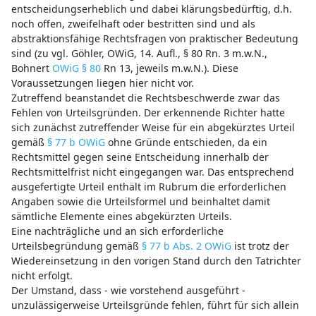
entscheidungserheblich und dabei klärungsbedürftig, d.h.
noch offen, zweifelhaft oder bestritten sind und als
abstraktionsfähige Rechtsfragen von praktischer Bedeutung
sind (zu vgl. Göhler, OWiG, 14. Aufl., § 80 Rn. 3 m.w.N.,
Bohnert
OWiG § 80
Rn 13, jeweils m.w.N.). Diese
Voraussetzungen liegen hier nicht vor.
Zutreffend beanstandet die Rechtsbeschwerde zwar das
Fehlen von Urteilsgründen. Der erkennende Richter hatte
sich zunächst zutreffender Weise für ein abgekürztes Urteil
gemäß
§ 77 b OWiG
ohne Gründe entschieden, da ein
Rechtsmittel gegen seine Entscheidung innerhalb der
Rechtsmittelfrist nicht eingegangen war. Das entsprechend
ausgefertigte Urteil enthält im Rubrum die erforderlichen
Angaben sowie die Urteilsformel und beinhaltet damit
sämtliche Elemente eines abgekürzten Urteils.
Eine nachträgliche und an sich erforderliche
Urteilsbegründung gemäß
§ 77 b Abs. 2 OWiG
ist trotz der
Wiedereinsetzung in den vorigen Stand durch den Tatrichter
nicht erfolgt.
Der Umstand, dass - wie vorstehend ausgeführt -
unzulässigerweise Urteilsgründe fehlen, führt für sich allein