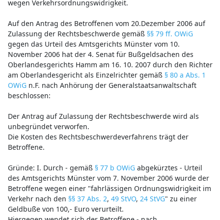
wegen Verkehrsordnungswidrigkeit.
Auf den Antrag des Betroffenen vom 20.Dezember 2006 auf
Zulassung der Rechtsbeschwerde gemäß
§§ 79 ff. OWiG
gegen das Urteil des Amtsgerichts Münster vom 10.
November 2006 hat der 4. Senat für Bußgeldsachen des
Oberlandesgerichts Hamm am 16. 10. 2007 durch den Richter
am Oberlandesgericht als Einzelrichter gemäß
§ 80 a Abs. 1
OWiG
n.F. nach Anhörung der Generalstaatsanwaltschaft
beschlossen:
Der Antrag auf Zulassung der Rechtsbeschwerde wird als
unbegründet verworfen.
Die Kosten des Rechtsbeschwerdeverfahrens trägt der
Betroffene.
Gründe: I. Durch - gemäß
§ 77 b OWiG
abgekürztes - Urteil
des Amtsgerichts Münster vom 7. November 2006 wurde der
Betroffene wegen einer "fahrlässigen Ordnungswidrigkeit im
Verkehr nach den
§§ 37 Abs. 2
,
49 StVO
,
24 StVG
" zu einer
Geldbuße von 100,- Euro verurteilt.
Hiergegen wendet sich der Betroffene - nach