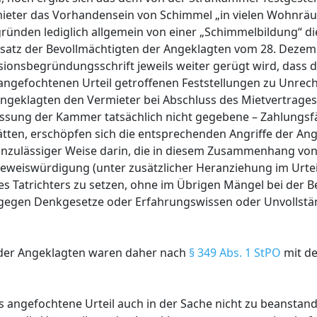
ieter das Vorhandensein von Schimmel „in vielen Wohnrä
gründen lediglich allgemein von einer „Schimmelbildung“ die
tsatz der Bevollmächtigten der Angeklagten vom 28. Deze
sionsbegründungsschrift jeweils weiter gerügt wird, dass d
gefochtenen Urteil getroffenen Feststellungen zu Unrecht
ngeklagten den Vermieter bei Abschluss des Mietvertrages
sung der Kammer tatsächlich nicht gegebene – Zahlungsf
tten, erschöpfen sich die entsprechenden Angriffe der An
unzulässiger Weise darin, die in diesem Zusammenhang von
eweiswürdigung (unter zusätzlicher Heranziehung im Urtei
r des Tatrichters zu setzen, ohne im Übrigen Mängel bei der
 gegen Denkgesetze oder Erfahrungswissen oder Unvollstä
 der Angeklagten waren daher nach
§ 349 Abs. 1 StPO
mit de
 angefochtene Urteil auch in der Sache nicht zu beanstand