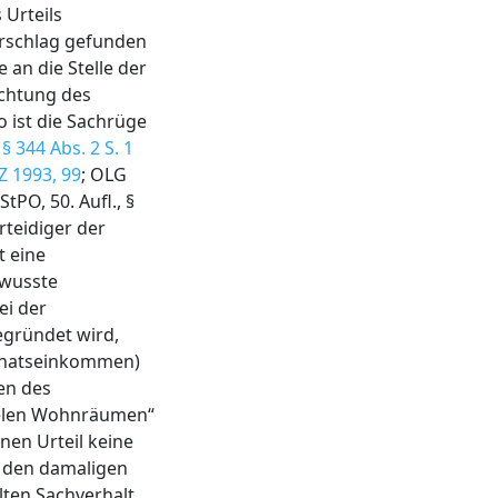
 Urteils
derschlag gefunden
an die Stelle der
ichtung des
 ist die Sachrüge
R
§ 344 Abs. 2 S. 1
Z 1993, 99
; OLG
tPO, 50. Aufl., §
rteidiger der
t eine
ewusste
ei der
egründet wird,
Monatseinkommen)
en des
ielen Wohnräumen“
nen Urteil keine
u den damaligen
ten Sachverhalt,