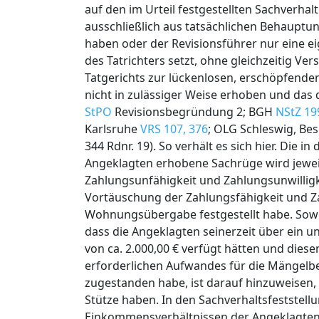
auf den im Urteil festgestellten Sachverhal
ausschließlich aus tatsächlichen Behauptun
haben oder der Revisionsführer nur eine e
des Tatrichters setzt, ohne gleichzeitig V
Tatgerichts zur lückenlosen, erschöpfende
nicht in zulässiger Weise erhoben und das 
StPO
Revisionsbegründung 2; BGH
NStZ 19
Karlsruhe
VRS 107, 376
; OLG Schleswig, Be
344 Rdnr. 19). So verhält es sich hier. Die
Angeklagten erhobene Sachrüge wird jewei
Zahlungsunfähigkeit und Zahlungsunwillig
Vortäuschung der Zahlungsfähigkeit und Za
Wohnungsübergabe festgestellt habe. Sowe
dass die Angeklagten seinerzeit über ein
von ca. 2.000,00 € verfügt hätten und die
erforderlichen Aufwandes für die Mängel
zugestanden habe, ist darauf hinzuweisen,
Stütze haben. In den Sachverhaltsfeststel
Einkommensverhältnissen der Angeklagten, 