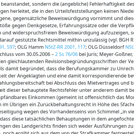
t beanstandet, sondern die (angebliche) Fehlerhaftigkeit des
gen herleitet, die in den Urteilsfeststellungen keinen Nie
igene, gegensätzliche Beweiswürdigung vornimmt und diese 
erstöße gegen Denkgesetze, Erfahrungssätze oder die Verpfl
n und widerspruchsfreien Beweiswürdigung aufzuzeigen, so
darauf gestützte Rechtsmittel mithin unzulässig (vgl. BGH 
91, 597
; OLG Hamm
NStZ-RR 2001, 117
; OLG Düsseldorf
NSt
schluss vom 30.05.2006 –
2 Ss 76/06
bei Juris; Meyer-Goßner, S
 in den gleichlautenden Revisionsbegründungsschriften der Ve
ls damit begründet, dass die Berufungskammer zu Unrech
keit der Angeklagten und eine damit korrespondierende b
hlungsbereitschaft bei Abschluss des Mietvertrages und b
it dieser behauptete Rechtsfehler unter anderem damit b
 unpfändbares Einkommen (gemeint ist offensichtlich das 
sen im Übrigen ein Zurückbehaltungsrecht in Höhe des 5fach
beseitigung wegen des Vorhandenseins von Schimmel „in v
 dass diese tatsächlichen Behauptungen in dem angefochte
lungen des Landgerichts finden sich weder Ausführungen z
noch ergibt sich aus dem von der Strafkammer festgestell