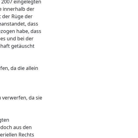
r 2007 eingelegten
 innerhalb der
t der Rüge der
eanstandet, dass
gezogen habe, dass
es und bei der
haft getäuscht
en, da die allein
u verwerfen, da sie
gten
jedoch aus den
riellen Rechts