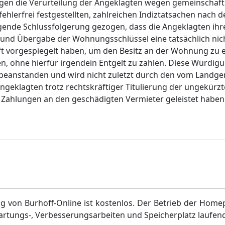
agen die Verurteilung der Angeklagten wegen gemeinschaft
ehlerfrei festgestellten, zahlreichen Indiztatsachen nach
gende Schlussfolgerung gezogen, dass die Angeklagten ih
s und Übergabe der Wohnungsschlüssel eine tatsächlich ni
ft vorgespiegelt haben, um den Besitz an der Wohnung zu 
, ohne hierfür irgendein Entgelt zu zahlen. Diese Würdigu
zu beanstanden und wird nicht zuletzt durch den vom Landge
Angeklagten trotz rechtskräftiger Titulierung der ungekürz
 Zahlungen an den geschädigten Vermieter geleistet haben
g von Burhoff-Online ist kostenlos. Der Betrieb der Home
artungs-, Verbesserungsarbeiten und Speicherplatz laufen