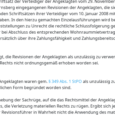
chriftsatz der Verteidiger der Angeklagten vom 29. Novembe
nsberg eingegangenen Revisionen der Angeklagten, die sie
den Schriftsätzen ihrer Verteidiger vom 10. Januar 2008 mi
haben. In den hierzu gemachten Einzelausführungen wird b
eststellungen zu Unrecht die rechtliche Schlussfolgerung 
r bei Abschluss des entsprechenden Wohnraummietvertrag
tzlich über ihre Zahlungsfähigkeit und Zahlungsbereitsc
, die Revisionen der Angeklagten als unzulässig zu verwerf
 Rechts nicht ordnungsgemäß erhoben worden sei.
r Angeklagten waren gem.
§ 349 Abs. 1 StPO
als unzulässig z
lichen Form begründet worden sind.
ebung der Sachrüge, auf die das Rechtsmittel der Angekla
us, die Verletzung materiellen Rechts zu rügen. Ergibt sich 
 Revisionsführer in Wahrheit nicht die Anwendung des mate