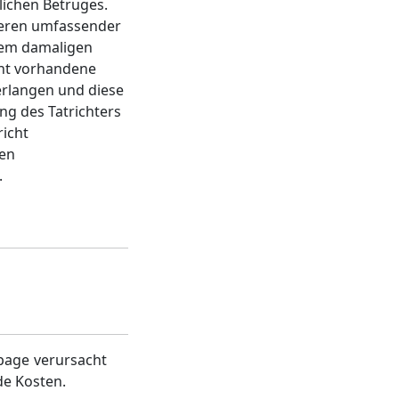
lichen Betruges.
 deren umfassender
rem damaligen
cht vorhandene
erlangen und diese
ng des Tatrichters
richt
ten
.
page verursacht
de Kosten.