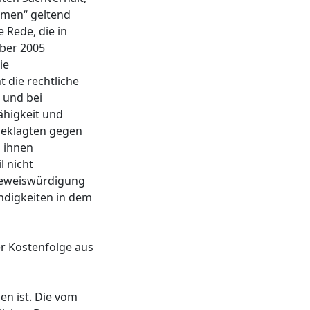
umen“ geltend
 Rede, die in
mber 2005
ie
 die rechtliche
 und bei
ähigkeit und
geklagten gegen
 ihnen
l nicht
 Beweiswürdigung
ndigkeiten in dem
r Kostenfolge aus
en ist. Die vom