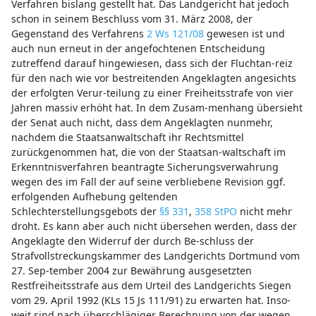
Verfahren bislang gestellt hat. Das Landgericht hat jedoch
schon in seinem Beschluss vom 31. März 2008, der
Gegenstand des Verfahrens
2 Ws 121/08
gewesen ist und
auch nun erneut in der angefochtenen Entscheidung
zutreffend darauf hingewiesen, dass sich der Fluchtan-reiz
für den nach wie vor bestreitenden Angeklagten angesichts
der erfolgten Verur-teilung zu einer Freiheitsstrafe von vier
Jahren massiv erhöht hat. In dem Zusam-menhang übersieht
der Senat auch nicht, dass dem Angeklagten nunmehr,
nachdem die Staatsanwaltschaft ihr Rechtsmittel
zurückgenommen hat, die von der Staatsan-waltschaft im
Erkenntnisverfahren beantragte Sicherungsverwahrung
wegen des im Fall der auf seine verbliebene Revision ggf.
erfolgenden Aufhebung geltenden
Schlechterstellungsgebots der
§§ 331
,
358 StPO
nicht mehr
droht. Es kann aber auch nicht übersehen werden, dass der
Angeklagte den Widerruf der durch Be-schluss der
Strafvollstreckungskammer des Landgerichts Dortmund vom
27. Sep-tember 2004 zur Bewährung ausgesetzten
Restfreiheitsstrafe aus dem Urteil des Landgerichts Siegen
vom 29. April 1992 (KLs 15 Js 111/91) zu erwarten hat. Inso-
weit sind nach überschlägiger Berechnung von der wegen