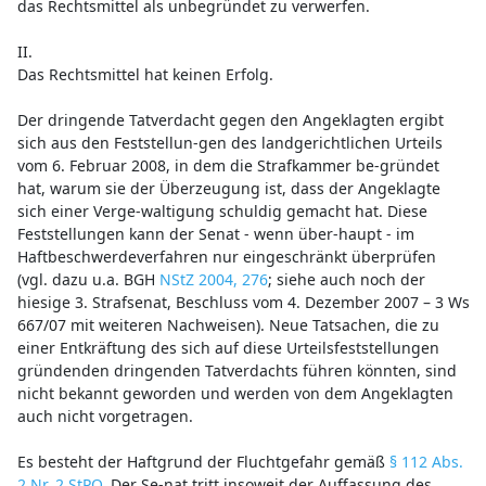
das Rechtsmittel als unbegründet zu verwerfen.
II.
Das Rechtsmittel hat keinen Erfolg.
Der dringende Tatverdacht gegen den Angeklagten ergibt
sich aus den Feststellun-gen des landgerichtlichen Urteils
vom 6. Februar 2008, in dem die Strafkammer be-gründet
hat, warum sie der Überzeugung ist, dass der Angeklagte
sich einer Verge-waltigung schuldig gemacht hat. Diese
Feststellungen kann der Senat - wenn über-haupt - im
Haftbeschwerdeverfahren nur eingeschränkt überprüfen
(vgl. dazu u.a. BGH
NStZ 2004, 276
; siehe auch noch der
hiesige 3. Strafsenat, Beschluss vom 4. Dezember 2007 – 3 Ws
667/07 mit weiteren Nachweisen). Neue Tatsachen, die zu
einer Entkräftung des sich auf diese Urteilsfeststellungen
gründenden dringenden Tatverdachts führen könnten, sind
nicht bekannt geworden und werden von dem Angeklagten
auch nicht vorgetragen.
Es besteht der Haftgrund der Fluchtgefahr gemäß
§ 112 Abs.
2 Nr. 2 StPO
. Der Se-nat tritt insoweit der Auffassung des