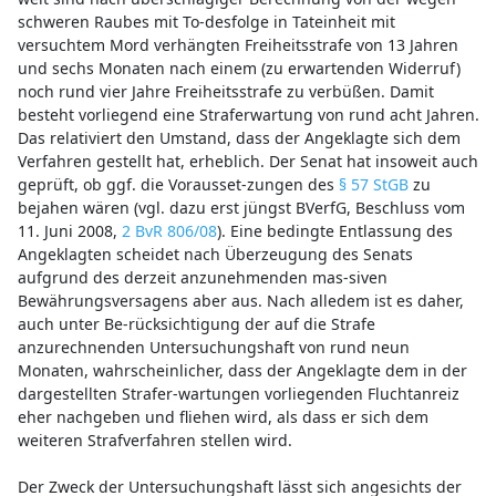
schweren Raubes mit To-desfolge in Tateinheit mit
versuchtem Mord verhängten Freiheitsstrafe von 13 Jahren
und sechs Monaten nach einem (zu erwartenden Widerruf)
noch rund vier Jahre Freiheitsstrafe zu verbüßen. Damit
besteht vorliegend eine Straferwartung von rund acht Jahren.
Das relativiert den Umstand, dass der Angeklagte sich dem
Verfahren gestellt hat, erheblich. Der Senat hat insoweit auch
geprüft, ob ggf. die Vorausset-zungen des
§ 57 StGB
zu
bejahen wären (vgl. dazu erst jüngst BVerfG, Beschluss vom
11. Juni 2008,
2 BvR 806/08
). Eine bedingte Entlassung des
Angeklagten scheidet nach Überzeugung des Senats
aufgrund des derzeit anzunehmenden mas-siven
Bewährungsversagens aber aus. Nach alledem ist es daher,
auch unter Be-rücksichtigung der auf die Strafe
anzurechnenden Untersuchungshaft von rund neun
Monaten, wahrscheinlicher, dass der Angeklagte dem in der
dargestellten Strafer-wartungen vorliegenden Fluchtanreiz
eher nachgeben und fliehen wird, als dass er sich dem
weiteren Strafverfahren stellen wird.
Der Zweck der Untersuchungshaft lässt sich angesichts der