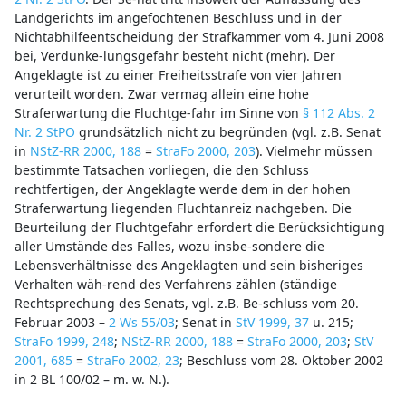
Landgerichts im angefochtenen Beschluss und in der
Nichtabhilfeentscheidung der Strafkammer vom 4. Juni 2008
bei, Verdunke-lungsgefahr besteht nicht (mehr). Der
Angeklagte ist zu einer Freiheitsstrafe von vier Jahren
verurteilt worden. Zwar vermag allein eine hohe
Straferwartung die Fluchtge-fahr im Sinne von
§ 112 Abs. 2
Nr. 2 StPO
grundsätzlich nicht zu begründen (vgl. z.B. Senat
in
NStZ-RR 2000, 188
=
StraFo 2000, 203
). Vielmehr müssen
bestimmte Tatsachen vorliegen, die den Schluss
rechtfertigen, der Angeklagte werde dem in der hohen
Straferwartung liegenden Fluchtanreiz nachgeben. Die
Beurteilung der Fluchtgefahr erfordert die Berücksichtigung
aller Umstände des Falles, wozu insbe-sondere die
Lebensverhältnisse des Angeklagten und sein bisheriges
Verhalten wäh-rend des Verfahrens zählen (ständige
Rechtsprechung des Senats, vgl. z.B. Be-schluss vom 20.
Februar 2003 –
2 Ws 55/03
; Senat in
StV 1999, 37
u. 215;
StraFo 1999, 248
;
NStZ-RR 2000, 188
=
StraFo 2000, 203
;
StV
2001, 685
=
StraFo 2002, 23
; Beschluss vom 28. Oktober 2002
in 2 BL 100/02 – m. w. N.).