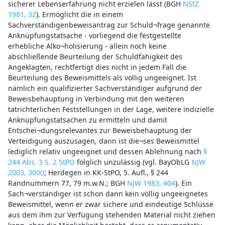
sicherer Lebenserfahrung nicht erzielen lässt (BGH
NStZ
1981, 32
). Ermöglicht die in einem
Sachverständigenbeweisantrag zur Schuld¬frage genannte
Anknüpfungstatsache - vorliegend die festgestellte
erhebliche Alko¬holisierung - allein noch keine
abschließende Beurteilung der Schuldfähigkeit des
Angeklagten, rechtfertigt dies nicht in jedem Fall die
Beurteilung des Beweismittels als völlig ungeeignet. Ist
nämlich ein qualifizierter Sachverständiger aufgrund der
Beweisbehauptung in Verbindung mit den weiteren
tatrichterlichen Feststellungen in der Lage, weitere indizielle
Anknüpfungstatsachen zu ermitteln und damit
Entschei¬dungsrelevantes zur Beweisbehauptung der
Verteidigung auszusagen, dann ist die¬ses Beweismittel
lediglich relativ ungeeignet und dessen Ablehnung nach
§
244 Abs. 3 S. 2 StPO
folglich unzulässig (vgl. BayObLG
NJW
2003, 3000
; Herdegen in KK-StPO, 5. Aufl., § 244
Randnummern 77, 79 m.w.N.; BGH
NJW 1983, 404
). Ein
Sach¬verständiger ist schon dann kein völlig ungeeignetes
Beweismittel, wenn er zwar sichere und eindeutige Schlüsse
aus dem ihm zur Verfügung stehenden Material nicht ziehen