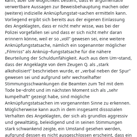
kann, aber die Möglichkeit besteht, dass er argumentativ
verwertbare Aussagen zur Beweisbehauptung machen oder
(weitere) indizielle Anknüpfungstat¬sachen ermitteln kann.
Vorliegend ergibt sich bereits aus der eigenen Einlassung
des Angeklagten, dass er nicht mehr wisse, was bei der
Polizei vorgefallen sei und dass er sich nicht mehr daran
erinnern könne, weil er so „voll“ gewesen sei, eine weitere
Anknüpfungstatsache, nämlich ein sogenannter möglicher
„Filmriss“ als Anknüp¬fungstatsache für die nähere
Beurteilung der Schuldunfähigkeit. Auch aus dem Um¬stand,
dass der Angeklagte von dem Zeugen Q. als „stark
alkoholisiert“ beschrieben wurde, er „verbal neben der Spur“
gewesen sei und aufgrund sehr wechselhafter
Stimmungsschwankungen die Beamten zum Teil mit dem
Tode be¬droht und im nächsten Moment sich als „sehr
kumpelhaft“ gezeigt habe, sind mögliche
Anknüpfungstatsachen im vorgenannten Sinne zu erkennen.
Möglicherweise kann auch in dem insgesamt dissozialen
Verhalten des Angeklagten, der sich als grundlos aggressiv
und gewalttätig, beleidigend und in seinen Stimmungen
stark schwankend zeigte, ein Umstand gesehen werden,
aufgrund dessen es nicht ausgeschlossen erscheint, dass ein