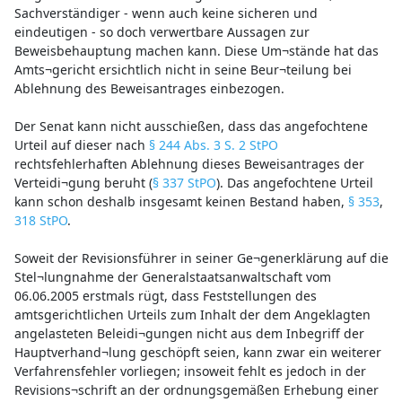
Sachverständiger - wenn auch keine sicheren und
eindeutigen - so doch verwertbare Aussagen zur
Beweisbehauptung machen kann. Diese Um¬stände hat das
Amts¬gericht ersichtlich nicht in seine Beur¬teilung bei
Ablehnung des Beweisantrages einbezogen.
Der Senat kann nicht ausschießen, dass das angefochtene
Urteil auf dieser nach
§ 244 Abs. 3 S. 2 StPO
rechtsfehlerhaften Ablehnung dieses Beweisantrages der
Verteidi¬gung beruht (
§ 337 StPO
). Das angefochtene Urteil
kann schon deshalb insgesamt keinen Bestand haben,
§ 353
,
318 StPO
.
Soweit der Revisionsführer in seiner Ge¬generklärung auf die
Stel¬lungnahme der Generalstaatsanwaltschaft vom
06.06.2005 erstmals rügt, dass Feststellungen des
amtsgerichtlichen Urteils zum Inhalt der dem Angeklagten
angelasteten Beleidi¬gungen nicht aus dem Inbegriff der
Hauptverhand¬lung geschöpft seien, kann zwar ein weiterer
Verfahrensfehler vorliegen; insoweit fehlt es jedoch in der
Revisions¬schrift an der ordnungsgemäßen Erhebung einer