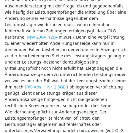
Auseinandersetzung mit der Frage, ob und gegebenenfalls
wie häufig der Leistungsempfänger die Mitteilung über eine
Änderung seiner Verhältnisse gegenüber dem
Leistungsträger wiederholen muss, wenn erkennbar
fehlerhaft weiterhin Zahlungen erfolgen (vgl. dazu OLG
Karlsruhe,
NJW 2004, 1264
m.w.N.). Denn eine Verpflichtung
zu einer wiederholten Ände¬rungsanzeige kann nur in
denjenigen Fällen bestehen, in denen die erste Anzeige nicht
zu der bearbeiten¬den Stelle des Leistungsträgers gelangte
und der Leistungs¬bezieher demzufolge seine
Mitteilungspflicht noch nicht erfüllt hat. Liegt dagegen die
Änderungsanzeige dem zu unterrichtenden Leistungsträger
vor, wie es hier der Fall war, hat der Leistungsbezieher seiner
ihm nach
§ 60 Abs. 1 Nr. 2 SGB I
obliegenden Verpflichtung
genügt. Zieht der Leistungs¬träger aus dieser
Änderungsanzeige hinge¬gen nicht die gebotenen
rechtlichen Kon¬sequenzen, so begründet dies keine
Wie¬derholungspflicht zur Änderungsanzeige. Der
Leistungsempfänger ist nicht ver¬pflichtet, den
Leistungsträger allgemein auf fehlerhaftes oder
unterlassenes Verwal¬tungshandeln hinzuweisen (vgl. OLG