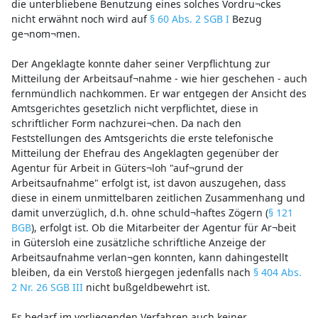
die unterbliebene Benutzung eines solches Vordru¬ckes
nicht erwähnt noch wird auf
§ 60 Abs. 2 SGB I
Bezug
ge¬nom¬men.
Der Angeklagte konnte daher seiner Verpflichtung zur
Mitteilung der Arbeitsauf¬nahme - wie hier geschehen - auch
fernmündlich nachkommen. Er war entgegen der Ansicht des
Amtsgerichtes gesetzlich nicht verpflichtet, diese in
schriftlicher Form nachzurei¬chen. Da nach den
Feststellungen des Amtsgerichts die erste telefonische
Mitteilung der Ehefrau des Angeklagten gegenüber der
Agentur für Arbeit in Güters¬loh "auf¬grund der
Arbeitsaufnahme" erfolgt ist, ist davon auszugehen, dass
diese in einem unmittelbaren zeitlichen Zusammenhang und
damit unverzüglich, d.h. ohne schuld¬haftes Zögern (
§ 121
BGB
), erfolgt ist. Ob die Mitarbeiter der Agentur für Ar¬beit
in Gütersloh eine zusätzliche schriftliche Anzeige der
Arbeitsaufnahme verlan¬gen konnten, kann dahingestellt
bleiben, da ein Verstoß hiergegen jedenfalls nach
§ 404 Abs.
2 Nr. 26 SGB III
nicht bußgeldbewehrt ist.
Es bedarf im vorliegenden Verfahren auch keiner