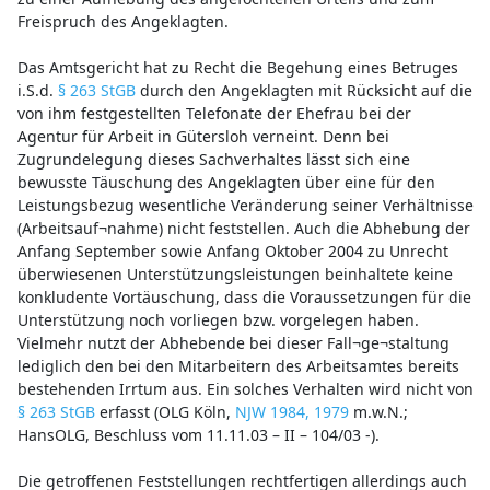
Freispruch des Angeklagten.
Das Amtsgericht hat zu Recht die Begehung eines Betruges
i.S.d.
§ 263 StGB
durch den Angeklagten mit Rücksicht auf die
von ihm festgestellten Telefonate der Ehefrau bei der
Agentur für Arbeit in Gütersloh verneint. Denn bei
Zugrundelegung dieses Sachverhaltes lässt sich eine
bewusste Täuschung des Angeklagten über eine für den
Leistungsbezug wesentliche Veränderung seiner Verhältnisse
(Arbeitsauf¬nahme) nicht feststellen. Auch die Abhebung der
Anfang September sowie Anfang Oktober 2004 zu Unrecht
überwiesenen Unterstützungsleistungen beinhaltete keine
konkludente Vortäuschung, dass die Voraussetzungen für die
Unterstützung noch vorliegen bzw. vorgelegen haben.
Vielmehr nutzt der Abhebende bei dieser Fall¬ge¬staltung
lediglich den bei den Mitarbeitern des Arbeitsamtes bereits
bestehenden Irrtum aus. Ein solches Verhalten wird nicht von
§ 263 StGB
erfasst (OLG Köln,
NJW 1984, 1979
m.w.N.;
HansOLG, Beschluss vom 11.11.03 – II – 104/03 -).
Die getroffenen Feststellungen rechtfertigen allerdings auch