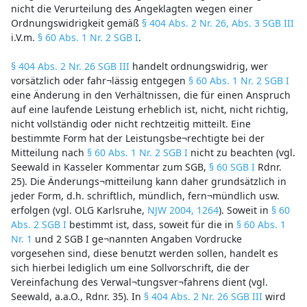
nicht die Verurteilung des Angeklagten wegen einer
Ordnungswidrigkeit gemäß
§ 404 Abs. 2 Nr. 26, Abs. 3 SGB III
i.V.m.
§ 60 Abs. 1 Nr. 2 SGB I
.
§ 404 Abs. 2 Nr. 26 SGB III
handelt ordnungswidrig, wer
vorsätzlich oder fahr¬lässig entgegen
§ 60 Abs. 1 Nr. 2 SGB I
eine Änderung in den Verhältnissen, die für einen Anspruch
auf eine laufende Leistung erheblich ist, nicht, nicht richtig,
nicht vollständig oder nicht rechtzeitig mitteilt. Eine
bestimmte Form hat der Leistungsbe¬rechtigte bei der
Mitteilung nach
§ 60 Abs. 1 Nr. 2 SGB I
nicht zu beachten (vgl.
Seewald in Kasseler Kommentar zum SGB,
§ 60 SGB I
Rdnr.
25). Die Änderungs¬mitteilung kann daher grundsätzlich in
jeder Form, d.h. schriftlich, mündlich, fern¬mündlich usw.
erfolgen (vgl. OLG Karlsruhe,
NJW 2004, 1264
). Soweit in
§ 60
Abs. 2 SGB I
bestimmt ist, dass, soweit für die in
§ 60 Abs. 1
Nr. 1
und 2 SGB I ge¬nannten Angaben Vordrucke
vorgesehen sind, diese benutzt werden sollen, handelt es
sich hierbei lediglich um eine Sollvorschrift, die der
Vereinfachung des Verwal¬tungsver¬fahrens dient (vgl.
Seewald, a.a.O., Rdnr. 35). In
§ 404 Abs. 2 Nr. 26 SGB III
wird