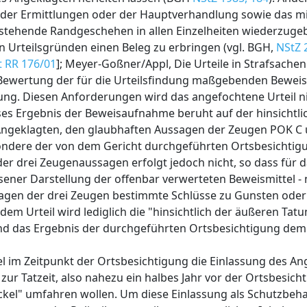
 der Ermittlungen oder der Hauptverhandlung sowie das mi
tehende Randgeschehen in allen Einzelheiten wiederzugebe
den Urteilsgründen einen Beleg zu erbringen (vgl. BGH,
NStZ 
t RR 176/01
]; Meyer-Goßner/Appl, Die Urteile in Strafsachen 
 Bewertung der für die Urteilsfindung maßgebenden Beweism
lung. Diesen Anforderungen wird das angefochtene Urteil ni
eses Ergebnis der Beweisaufnahme beruht auf der hinsichtl
ngeklagten, den glaubhaften Aussagen der Zeugen POK C u
ondere der von dem Gericht durchgeführten Ortsbesichtig
er drei Zeugenaussagen erfolgt jedoch nicht, so dass für 
sener Darstellung der offenbar verwerteten Beweismittel - 
ssagen der drei Zeugen bestimmte Schlüsse zu Gunsten ode
dem Urteil wird lediglich die "hinsichtlich der äußeren Ta
nd das Ergebnis der durchgeführten Ortsbesichtigung dem
 im Zeitpunkt der Ortsbesichtigung die Einlassung des An
zur Tatzeit, also nahezu ein halbes Jahr vor der Ortsbesich
ckel" umfahren wollen. Um diese Einlassung als Schutzbeh