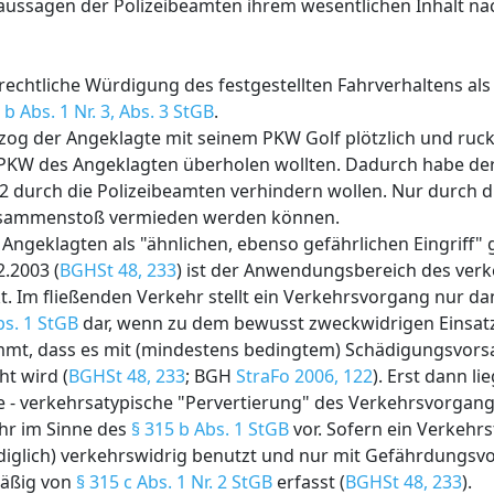
aussagen der Polizeibeamten ihrem wesentlichen Inhalt na
rechtliche Würdigung des festgestellten Fahrverhaltens als
 b Abs. 1 Nr. 3, Abs. 3 StGB
.
og der Angeklagte mit seinem PKW Golf plötzlich und rucka
 PKW des Angeklagten überholen wollten. Dadurch habe der
 durch die Polizeibeamten verhindern wollen. Nur durch d
usammenstoß vermieden werden können.
Angeklagten als "ähnlichen, ebenso gefährlichen Eingriff" g
.2003 (
BGHSt 48, 233
) ist der Anwendungsbereich des verk
. Im fließenden Verkehr stellt ein Verkehrsvorgang nur dan
bs. 1 StGB
dar, wenn zu dem bewusst zweckwidrigen Einsatz
ommt, dass es mit (mindestens bedingtem) Schädigungsvorsat
t wird (
BGHSt 48, 233
; BGH
StraFo 2006, 122
). Erst dann li
- verkehrsatypische "Pervertierung" des Verkehrsvorgan
ehr im Sinne des
§ 315 b Abs. 1 StGB
vor. Sofern ein Verkehr
lediglich) verkehrswidrig benutzt und nur mit Gefährdungsvo
mäßig von
§ 315 c Abs. 1 Nr. 2 StGB
erfasst (
BGHSt 48, 233
).