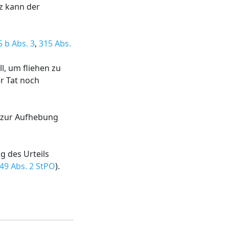
z kann der
5 b Abs. 3
,
315 Abs.
l, um fliehen zu
er Tat noch
s zur Aufhebung
g des Urteils
349 Abs. 2 StPO
).