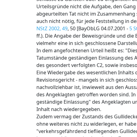
Urteilsgründe nicht die Aufgabe, den Gang
abgeurteilten Tat nicht im Zusammenhang s
auch nicht nötig, für jede Feststellung in 
NStZ 2002, 49
, 50 [BayObLG 04.07.2001 -
5 S
ff.). Die Angabe der Beweisgründe und die
vielmehr eine in sich geschlossene Darstel
In dem angefochtenen Urteil heißt es: "Di
Tatumstände geständigen Einlassung des A
des gesondert verfolgten C2, sowie insbes
Eine Wiedergabe des wesentlichen Inhalts d
Revisionsgericht - mangels in sich geschlos
nachvollziehbar ist, inwieweit aus den Au
des Angeklagten getroffen worden sind. In 
geständige Einlassung" des Angeklagten u
Inhalt nach wiedergegeben.
Zudem vermag der Zustands des Gullideckel
ohne weiteres nicht zu widerlegen, er habe 
"verkehrsgefährdend tiefliegenden Gullide