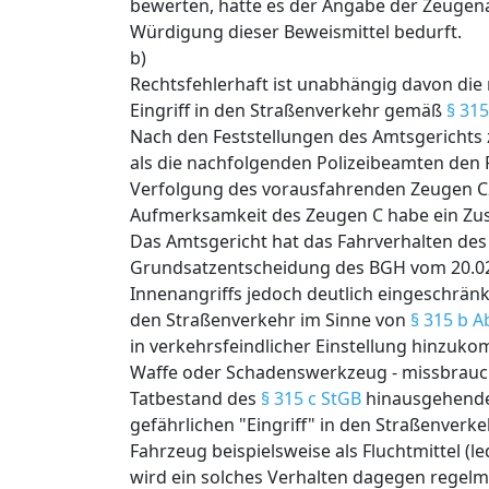
bewerten, hätte es der Angabe der Zeugen
Würdigung dieser Beweismittel bedurft.
b)
Rechtsfehlerhaft ist unabhängig davon die 
Eingriff in den Straßenverkehr gemäß
§ 315
Nach den Feststellungen des Amtsgerichts z
als die nachfolgenden Polizeibeamten den
Verfolgung des vorausfahrenden Zeugen C2
Aufmerksamkeit des Zeugen C habe ein Z
Das Amtsgericht hat das Fahrverhalten des 
Grundsatzentscheidung des BGH vom 20.02
Innenangriffs jedoch deutlich eingeschränkt
den Straßenverkehr im Sinne von
§ 315 b A
in verkehrsfeindlicher Einstellung hinzuk
Waffe oder Schadenswerkzeug - missbrauch
Tatbestand des
§ 315 c StGB
hinausgehende 
gefährlichen "Eingriff" in den Straßenverk
Fahrzeug beispielsweise als Fluchtmittel (
wird ein solches Verhalten dagegen regel