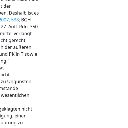
t der
n. Deshalb ist es
2007, 538
; BGH
27. Aufl. Rdn. 350
ittel verlangt
cht gerecht.
ich der äußeren
nd PK'in T sowie
ung."
das
nicht
r zu Ungunsten
tumstände
 wesentlichen
geklagten nicht
tigung, einen
auptung zu