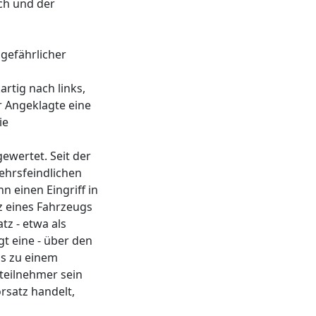
ch und der
 gefährlicher
rtig nach links,
 Angeklagte eine
ie
ewertet. Seit der
ehrsfeindlichen
n einen Eingriff in
 eines Fahrzeugs
z - etwa als
egt eine - über den
gs zu einem
steilnehmer sein
rsatz handelt,