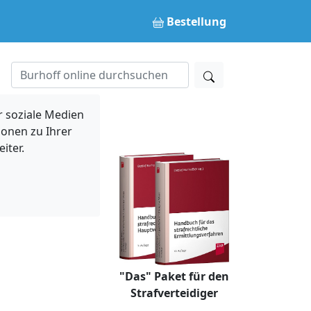
Bestellung
 soziale Medien
ionen zu Ihrer
iter.
"Das" Paket für den
Strafverteidiger