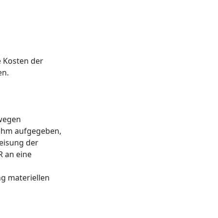
 Kosten der
en.
 wegen
 ihm aufgegeben,
eisung der
R an eine
ng materiellen