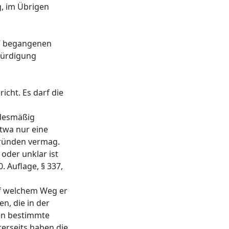
g, im Übrigen
07 begangenen
swürdigung
cht. Es darf die
ndesmäßig
twa nur eine
egründen vermag.
oder unklar ist
. Auflage, § 337,
uf welchem Weg er
n, die in der
en bestimmte
rerseits haben die