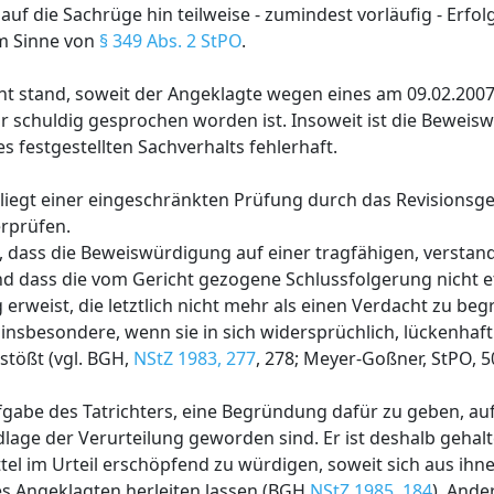
auf die Sachrüge hin teilweise - zumindest vorläufig - Erfol
im Sinne von
§ 349 Abs. 2 StPO
.
icht stand, soweit der Angeklagte wegen eines am 09.02.20
hr schuldig gesprochen worden ist. Insoweit ist die Bewei
 festgestellten Sachverhalts fehlerhaft.
iegt einer eingeschränkten Prüfung durch das Revisionsgeri
rprüfen.
, dass die Beweiswürdigung auf einer tragfähigen, versta
d dass die vom Gericht gezogene Schlussfolgerung nicht e
erweist, die letztlich nicht mehr als einen Verdacht zu b
insbesondere, wenn sie in sich widersprüchlich, lückenhaft 
stößt (vgl. BGH,
NStZ 1983, 277
, 278; Meyer-Goßner, StPO, 50
gabe des Tatrichters, eine Begründung dafür zu geben, a
dlage der Verurteilung geworden sind. Er ist deshalb gehalte
l im Urteil erschöpfend zu würdigen, soweit sich aus ihn
s Angeklagten herleiten lassen (BGH
NStZ 1985, 184
). Ande