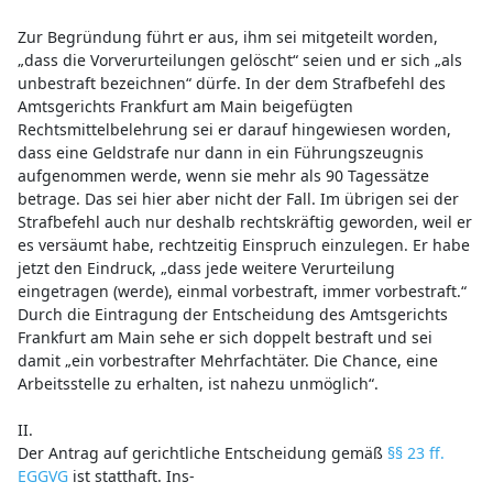
Zur Begründung führt er aus, ihm sei mitgeteilt worden,
„dass die Vorverurteilungen gelöscht“ seien und er sich „als
unbestraft bezeichnen“ dürfe. In der dem Strafbefehl des
Amtsgerichts Frankfurt am Main beigefügten
Rechtsmittelbelehrung sei er darauf hingewiesen worden,
dass eine Geldstrafe nur dann in ein Führungszeugnis
aufgenommen werde, wenn sie mehr als 90 Tagessätze
betrage. Das sei hier aber nicht der Fall. Im übrigen sei der
Strafbefehl auch nur deshalb rechtskräftig geworden, weil er
es versäumt habe, rechtzeitig Einspruch einzulegen. Er habe
jetzt den Eindruck, „dass jede weitere Verurteilung
eingetragen (werde), einmal vorbestraft, immer vorbestraft.“
Durch die Eintragung der Entscheidung des Amtsgerichts
Frankfurt am Main sehe er sich doppelt bestraft und sei
damit „ein vorbestrafter Mehrfachtäter. Die Chance, eine
Arbeitsstelle zu erhalten, ist nahezu unmöglich“.
II.
Der Antrag auf gerichtliche Entscheidung gemäß
§§ 23 ff.
EGGVG
ist statthaft. Ins-