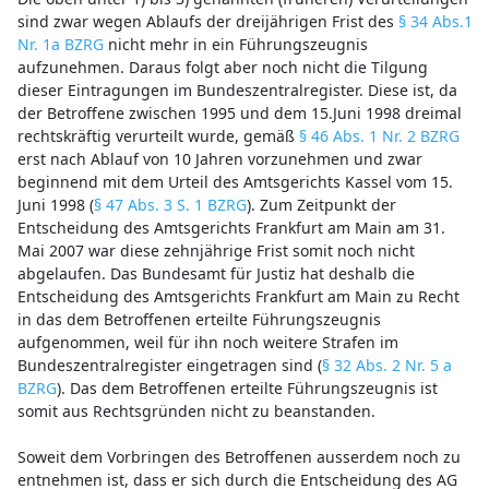
sind zwar wegen Ablaufs der dreijährigen Frist des
§ 34 Abs.1
Nr. 1a BZRG
nicht mehr in ein Führungszeugnis
aufzunehmen. Daraus folgt aber noch nicht die Tilgung
dieser Eintragungen im Bundeszentralregister. Diese ist, da
der Betroffene zwischen 1995 und dem 15.Juni 1998 dreimal
rechtskräftig verurteilt wurde, gemäß
§ 46 Abs. 1 Nr. 2 BZRG
erst nach Ablauf von 10 Jahren vorzunehmen und zwar
beginnend mit dem Urteil des Amtsgerichts Kassel vom 15.
Juni 1998 (
§ 47 Abs. 3 S. 1 BZRG
). Zum Zeitpunkt der
Entscheidung des Amtsgerichts Frankfurt am Main am 31.
Mai 2007 war diese zehnjährige Frist somit noch nicht
abgelaufen. Das Bundesamt für Justiz hat deshalb die
Entscheidung des Amtsgerichts Frankfurt am Main zu Recht
in das dem Betroffenen erteilte Führungszeugnis
aufgenommen, weil für ihn noch weitere Strafen im
Bundeszentralregister eingetragen sind (
§ 32 Abs. 2 Nr. 5 a
BZRG
). Das dem Betroffenen erteilte Führungszeugnis ist
somit aus Rechtsgründen nicht zu beanstanden.
Soweit dem Vorbringen des Betroffenen ausserdem noch zu
entnehmen ist, dass er sich durch die Entscheidung des AG