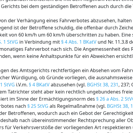
 Gerichts bei dem geständigen Betroffenen auch durch die
on der Verhängung eines Fahrverbotes abzusehen, halten d
egend ist der Betroffene schuldig, die offenbar durch Zeich
eit von 60 km/h um 60 km/h überschritten zu haben. Eine 
S. 1 StVG
in Verbindung mit
§ 4 Abs. 1 BKatV
und Nr. 11.3.8 de
nmonatiges Fahrverbot nach sich. Die Angemessenheit des 
ünden, wenn keine Anhaltspunkte für ein Abweichen ersichtli
gen des Amtsgerichts rechtfertigen ein Absehen vom Fahrv
terlicher Würdigung, ob Gründe vorliegen, die ausnahmsweis
 1 StVG
i.V.m.
§ 4 BKatV
abzusehen (vgl.
BGHSt 38, 231
, 237
Dem Tatrichter steht aber kein rechtlich ungebundenes frei
siert im Sinne der Ermächtigungsnorm des
§ 26 a Abs. 2 St
rbotes nach
§ 25 StVG
als Regelmaßnahme (vgl.
BGHSt 38, 
er Betroffenen, wodurch auch ein Gebot der Gerechtigkeit e
ß deshalb nach übereinstimmender Rechtsprechung aller Ob
für Verkehrsverstöße der vorliegenden Art respektieren 