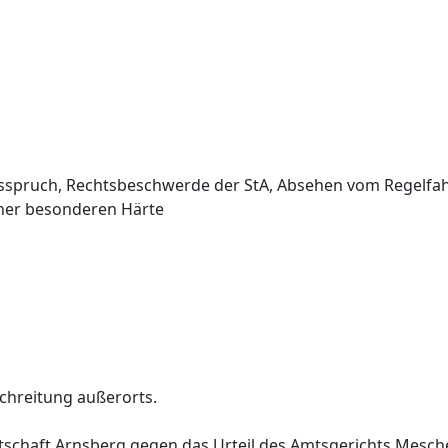
spruch, Rechtsbeschwerde der StA, Absehen vom Regelfah
ner besonderen Härte
chreitung außerorts.
tschaft Arnsberg gegen das Urteil des Amtsgerichts Mesch