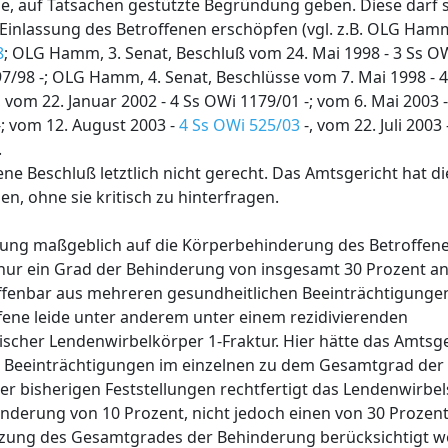
, auf Tatsachen gestützte Begründung geben. Diese darf 
 Einlassung des Betroffenen erschöpfen (vgl. z.B. OLG Hamm
8
; OLG Hamm, 3. Senat, Beschluß vom 24. Mai 1998 - 3 Ss OW
7/98 -; OLG Hamm, 4. Senat, Beschlüsse vom 7. Mai 1998 - 4
, vom 22. Januar 2002 - 4 Ss OWi 1179/01 -; vom 6. Mai 2003 -
; vom 12. August 2003 -
4 Ss OWi 525/03
-, vom 22. Juli 2003 
.
e Beschluß letztlich nicht gerecht. Das Amtsgericht hat d
 ohne sie kritisch zu hinterfragen.
idung maßgeblich auf die Körperbehinderung des Betroffene
h nur ein Grad der Behinderung von insgesamt 30 Prozent a
fenbar aus mehreren gesundheitlichen Beeinträchtigungen
fene leide unter anderem unter einem rezidivierenden
cher Lendenwirbelkörper 1-Fraktur. Hier hätte das Amtsge
he Beeinträchtigungen im einzelnen zu dem Gesamtgrad de
der bisherigen Feststellungen rechtfertigt das Lendenwirb
nderung von 10 Prozent, nicht jedoch einen von 30 Prozent,
etzung des Gesamtgrades der Behinderung berücksichtigt w