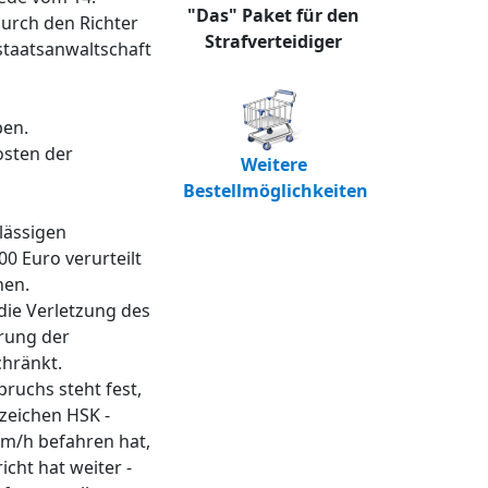
"Das" Paket für den
urch den Richter
Strafverteidiger
taatsanwaltschaft
ben.
osten der
Weitere
Bestellmöglichkeiten
lässigen
0 Euro verurteilt
en.
die Verletzung des
rung der
chränkt.
ruchs steht fest,
zeichen HSK -
km/h befahren hat,
cht hat weiter -