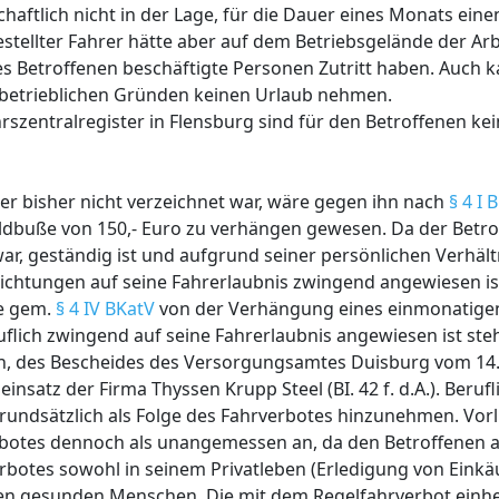
chaftlich nicht in der Lage, für die Dauer eines Monats eine
estellter Fahrer hätte aber auf dem Betriebsgelände der Ar
des Betroffenen beschäftigte Personen Zutritt haben. Auch 
 betrieblichen Gründen keinen Urlaub nehmen.
szentralregister in Flensburg sind für den Betroffenen ke
er bisher nicht verzeichnet war, wäre gegen ihn nach
§ 4 I 
ldbuße von 150,- Euro zu verhängen gewesen. Da der Betro
war, geständig ist und aufgrund seiner persönlichen Verhält
flichtungen auf seine Fahrerlaubnis zwingend angewiesen ist
ße gem.
§ 4 IV BKatV
von der Verhängung eines einmonatigen
uflich zwingend auf seine Fahrerlaubnis angewiesen ist ste
n, des Bescheides des Versorgungsamtes Duisburg vom 14.6.
satz der Firma Thyssen Krupp Steel (BI. 42 f. d.A.). Beruf
grundsätzlich als Folge des Fahrverbotes hinzunehmen. Vorl
rbotes dennoch als unangemessen an, da den Betroffenen a
botes sowohl in seinem Privatleben (Erledigung von Einkäu
einen gesunden Menschen. Die mit dem Regelfahrverbot ein