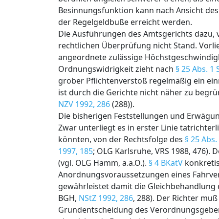
Besinnungsfunktion kann nach Ansicht des
der Regelgeldbuße erreicht werden.
Die Ausführungen des Amtsgerichts dazu, v
rechtlichen Überprüfung nicht Stand. Vorli
angeordnete zulässige Höchstgeschwindigk
Ordnungswidrigkeit zieht nach
§ 25 Abs. 1 
grober Pflichtenverstoß regelmäßig ein ei
ist durch die Gerichte nicht näher zu begr
NZV 1992, 286
(288)).
Die bisherigen Feststellungen und Erwägun
Zwar unterliegt es in erster Linie tatrich
könnten, von der Rechtsfolge des
§ 25 Abs.
1997, 185
; OLG Karlsruhe, VRS 1988, 476). 
(vgl. OLG Hamm, a.a.O.).
§ 4 BKatV
konkreti
Anordnungsvoraussetzungen eines Fahrve
gewährleistet damit die Gleichbehandlung d
BGH,
NStZ 1992, 286
, 288). Der Richter mu
Grundentscheidung des Verordnungsgebers 