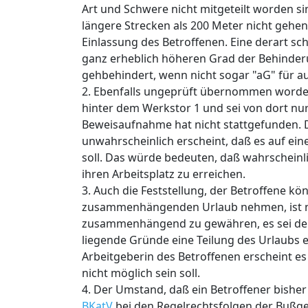
Art und Schwere nicht mitgeteilt worden sin
längere Strecken als 200 Meter nicht gehe
Einlassung des Betroffenen. Eine derart s
ganz erheblich höheren Grad der Behinder
gehbehindert, wenn nicht sogar "aG" für 
2. Ebenfalls ungeprüft übernommen worden i
hinter dem Werkstor 1 und sei von dort nu
Beweisaufnahme hat nicht stattgefunden. D
unwahrscheinlich erscheint, daß es auf ei
soll. Das würde bedeuten, daß wahrscheinl
ihren Arbeitsplatz zu erreichen.
3. Auch die Feststellung, der Betroffene k
zusammenhängenden Urlaub nehmen, ist n
zusammenhängend zu gewähren, es sei denn
liegende Gründe eine Teilung des Urlaubs
Arbeitgeberin des Betroffenen erscheint
nicht möglich sein soll.
4. Der Umstand, daß ein Betroffener bisher 
BKatV
bei den Regelrechtsfolgen der Bußge