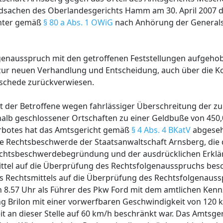
ldsachen des Oberlandesgerichts Hamm am 30. April 2007 d
chter gemäß
§ 80 a Abs. 1 OWiG
nach Anhörung der Generals
lgenausspruch mit den getroffenen Feststellungen aufgeho
ur neuen Verhandlung und Entscheidung, auch über die K
schede zurückverwiesen.
st der Betroffene wegen fahrlässiger Überschreitung der zu
lb geschlossener Ortschaften zu einer Geldbuße von 450,0
rbotes hat das Amtsgericht gemäß
§ 4 Abs. 4 BKatV
abgeseh
sige Rechtsbeschwerde der Staatsanwaltschaft Arnsberg, die 
 Rechtsbeschwerdebegründung und der ausdrücklichen Erklä
ittel auf die Überprüfung des Rechtsfolgenausspruchs bes
Rechtsmittels auf die Überprüfung des Rechtsfolgenaussp
 8.57 Uhr als Führer des Pkw Ford mit dem amtlichen Kenn
ung Brilon mit einer vorwerfbaren Geschwindigkeit von 120 
 an dieser Stelle auf 60 km/h beschränkt war. Das Amtsgeri