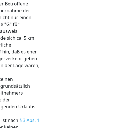
er Betroffene
 Übernahme der
nicht nur einen
e "G" für
ausweis.
de sich ca. 5 km
liche
 hin, daß es eher
ngerverkehr geben
in der Lage wären,
keinen
t grundsätzlich
eitnehmers
e der
ängenden Urlaubs
 ist nach
§ 3 Abs. 1
er keinen