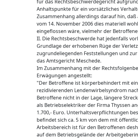
für das Rechtsbeschwerdegericht aufgrund 
Anhaltspunkte für ein vorsätzliches Verhal
Zusammenhang allerdings darauf hin, daß an
vom 14. November 2006 dies materiell wohl
eingeflossen wäre, vielmehr der Betroffene 
II. Die Rechtsbeschwerde hat jedenfalls vo
Grundlage der erhobenen Rüge der Verletzu
zugrundeliegenden Feststellungen und zu
das Amtsgericht Meschede.
Im Zusammenhang mit der Rechtsfolgenbem
Erwägungen angestellt:
"Der Betroffene ist körperbehindert mit e
rezidivierenden Lendenwirbelsyndrom nach
Betroffene nicht in der Lage, längere Stre
als Betriebselektriker der Firma Thyssen a
1.700,- Euro. Unterhaltsverpflichtungen be
befindet sich ca. 5 km von dem mit öffentl
Arbeitsbereich ist für den Betroffenen des
auf dem Betriebsgelände der Arbeitgeberin 