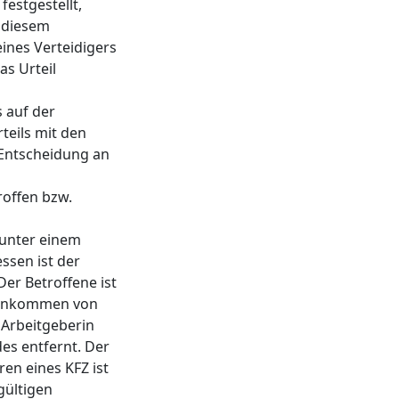
estgestellt,
n diesem
ines Verteidigers
s Urteil
 auf der
teils mit den
Entscheidung an
offen bzw.
 unter einem
ssen ist der
Der Betroffene ist
toeinkommen von
 Arbeitgeberin
es entfernt. Der
en eines KFZ ist
gültigen