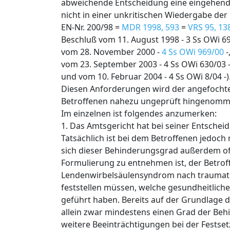
abweichende Entscheidung eine eingehende
nicht in einer unkritischen Wiedergabe der
EN-Nr. 200/98 =
MDR 1998, 593
=
VRS 95, 13
Beschluß vom 11. August 1998 - 3 Ss OWi 69
vom 28. November 2000 -
4 Ss OWi 969/00
-
vom 23. September 2003 - 4 Ss OWi 630/03 -
und vom 10. Februar 2004 - 4 Ss OWi 8/04 -)
Diesen Anforderungen wird der angefochten
Betroffenen nahezu ungeprüft hingenommen,
Im einzelnen ist folgendes anzumerken:
1. Das Amtsgericht hat bei seiner Entsche
Tatsächlich ist bei dem Betroffenen jedoc
sich dieser Behinderungsgrad außerdem of
Formulierung zu entnehmen ist, der Betrof
Lendenwirbelsäulensyndrom nach traumatis
feststellen müssen, welche gesundheitlic
geführt haben. Bereits auf der Grundlage 
allein zwar mindestens einen Grad der Behi
weitere Beeinträchtigungen bei der Fests