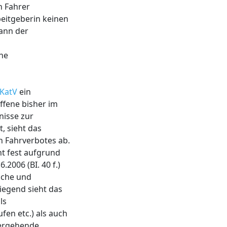
n Fahrer
beitgeberin keinen
kann der
ine
BKatV
ein
ffene bisher im
nisse zur
, sieht das
 Fahrverbotes ab.
ht fest aufgrund
2006 (BI. 40 f.)
liche und
iegend sieht das
ls
fen etc.) als auch
hergehende