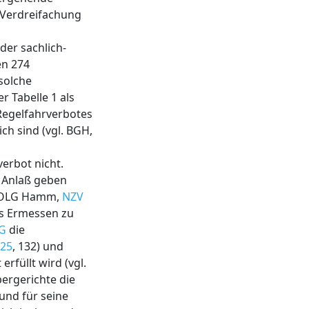
 Verdreifachung
er sachlich-
en 274
solche
r Tabelle 1 als
Regelfahrverbotes
ch sind (vgl. BGH,
erbot nicht.
e Anlaß geben
; OLG Hamm,
NZV
es Ermessen zu
VG
die
125
, 132) und
rfüllt wird (vgl.
ergerichte die
und für seine