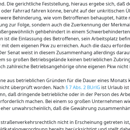
d. Die gerichtliche Feststellung, hieraus ergebe sich, daß d
n oder Fahrrad fahren könne, beruht auf der unkritischen
chwere Behinderung, wie vom Betroffenen behauptet, hätte 
ung zur Folge, sondern auch die Zuerkennung der Merkmal
außergewöhnlich gehbehindert in einem Schwerbehinderten
st die Einlassung des Betroffenen, sein Arbeitsplatz befin
r mit dem eigenen Pkw zu erreichen. Auch die dazu erforder
er Senat weist in diesem Zusammenhang allerdings darauf
nem so großen Betriebsgelände keinen betrieblichen Zubri
ich zahlreiche Betriebsangehörige ohne eigenen Pkw nicht 
önne aus betrieblichen Gründen für die Dauer eines Monats 
icht überprüft worden. Nach
§ 7 Abs. 2 BUrlG
ist Urlaub is
, daß dringende betriebliche oder in der Person des Arb
 erforderlich machen. Bei einem so großen Unternehmen wi
 es eher unwahrscheinlich, daß die Gewährung zusammenh
straßenverkehrsrechtlich nicht in Erscheinung getreten ist,
ldkatalogverordnung bereits berücksichtigt und stellt dah