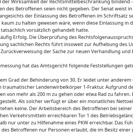
der Wirksamkeit der Rechtsmittelbeschränkung bindend - f
ten des Betroffenen seien nicht gegeben. Der Senat weist i
gesichts der Einlassung des Betroffenen im Schriftsatz se
 kaum zu halten gewesen wäre, wenn diese Einlassung in da
tatsächlich vorsätzlich gehandelt hatte.
rläufig Erfolg. Die Überprüfung des Rechtsfolgenausspruchs
ng sachlichen Rechts führt insoweit zur Aufhebung des Ur
r Zurückverweisung der Sache zur neuen Verhandlung und 
essung hat das Amtsgericht folgende Feststellungen getr
inem Grad der Behinderung von 30. Er leidet unter anderem
 traumatischer Lendenwirbelkörper 1-Fraktur. Aufgrund de
cken von mehr als 200 m zu gehen oder etwa Rad zu fahren. 
ngestellt. Als solcher verfügt er über ein monatliches Net
stehen keine. Der Arbeitsbereich des Betroffenen bei seiner
ichen Verkehrsmitteln erreichbaren Tor 1 des Betriebsgeländ
halb nur unter zu Hilfenahme eines PKW erreichbar. Das Führ
des Betroffenen nur Personen erlaubt, die im Besitz einer 