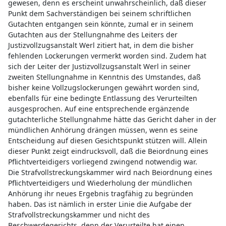
gewesen, denn es erscheint unwahrscheinlich, daß dieser
Punkt dem Sachverständigen bei seinem schriftlichen
Gutachten entgangen sein könnte, zumal er in seinem
Gutachten aus der Stellungnahme des Leiters der
Justizvollzugsanstalt Werl zitiert hat, in dem die bisher
fehlenden Lockerungen vermerkt worden sind. Zudem hat
sich der Leiter der Justizvollzugsanstalt Werl in seiner
zweiten Stellungnahme in Kenntnis des Umstandes, daß
bisher keine Vollzugslockerungen gewährt worden sind,
ebenfalls für eine bedingte Entlassung des Verurteilten
ausgesprochen. Auf eine entsprechende ergänzende
gutachterliche Stellungnahme hätte das Gericht daher in der
mündlichen Anhörung drängen müssen, wenn es seine
Entscheidung auf diesen Gesichtspunkt stützen will. Allein
dieser Punkt zeigt eindrucksvoll, daß die Beiordnung eines
Pflichtverteidigers vorliegend zwingend notwendig war.
Die Strafvollstreckungskammer wird nach Beiordnung eines
Pflichtverteidigers und Wiederholung der mündlichen
Anhörung ihr neues Ergebnis tragfähig zu begründen
haben. Das ist nämlich in erster Linie die Aufgabe der
Strafvollstreckungskammer und nicht des
Beschwerdegerichts, denn der Verurteilte hat einen