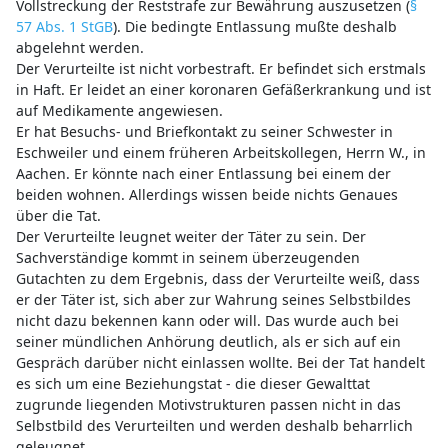
Vollstreckung der Reststrafe zur Bewährung auszusetzen (
§
57 Abs. 1 StGB
). Die bedingte Entlassung mußte deshalb
abgelehnt werden.
Der Verurteilte ist nicht vorbestraft. Er befindet sich erstmals
in Haft. Er leidet an einer koronaren Gefäßerkrankung und ist
auf Medikamente angewiesen.
Er hat Besuchs- und Briefkontakt zu seiner Schwester in
Eschweiler und einem früheren Arbeitskollegen, Herrn W., in
Aachen. Er könnte nach einer Entlassung bei einem der
beiden wohnen. Allerdings wissen beide nichts Genaues
über die Tat.
Der Verurteilte leugnet weiter der Täter zu sein. Der
Sachverständige kommt in seinem überzeugenden
Gutachten zu dem Ergebnis, dass der Verurteilte weiß, dass
er der Täter ist, sich aber zur Wahrung seines Selbstbildes
nicht dazu bekennen kann oder will. Das wurde auch bei
seiner mündlichen Anhörung deutlich, als er sich auf ein
Gespräch darüber nicht einlassen wollte. Bei der Tat handelt
es sich um eine Beziehungstat - die dieser Gewalttat
zugrunde liegenden Motivstrukturen passen nicht in das
Selbstbild des Verurteilten und werden deshalb beharrlich
geleugnet.